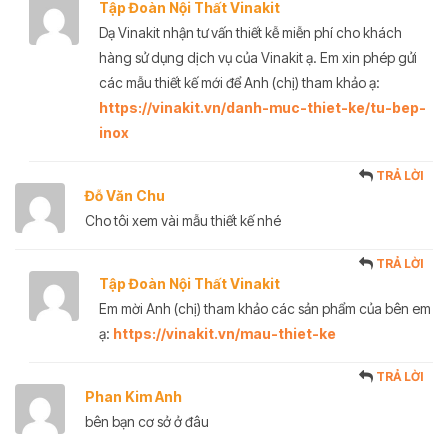
Tập Đoàn Nội Thất Vinakit
Dạ Vinakit nhận tư vấn thiết kễ miễn phí cho khách
hàng sử dụng dịch vụ của Vinakit ạ. Em xin phép gửi
các mẫu thiết kế mới để Anh (chị) tham khảo ạ:
https://vinakit.vn/danh-muc-thiet-ke/tu-bep-
inox
TRẢ LỜI
Đỗ Văn Chu
Cho tôi xem vài mẫu thiết kế nhé
TRẢ LỜI
Tập Đoàn Nội Thất Vinakit
Em mời Anh (chị) tham khảo các sản phẩm của bên em
ạ:
https://vinakit.vn/mau-thiet-ke
TRẢ LỜI
Phan Kim Anh
bên bạn cơ sở ở đâu