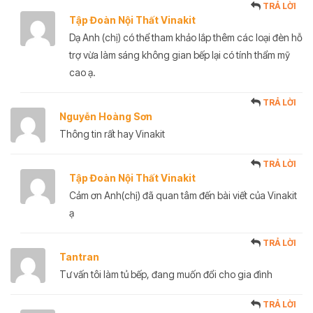
TRẢ LỜI
Tập Đoàn Nội Thất Vinakit
Dạ Anh (chị) có thể tham khảo lắp thêm các loại đèn hỗ
trợ vừa làm sáng không gian bếp lại có tính thẩm mỹ
cao ạ.
TRẢ LỜI
Nguyễn Hoàng Sơn
Thông tin rất hay Vinakit
TRẢ LỜI
Tập Đoàn Nội Thất Vinakit
Cảm ơn Anh(chị) đã quan tâm đến bài viết của Vinakit
ạ
TRẢ LỜI
Tantran
Tư vấn tôi làm tủ bếp, đang muốn đổi cho gia đình
TRẢ LỜI