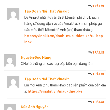
TRẢ LỜI
Tập Đoàn Nội Thất Vinakit
Dạ Vinakit nhận tư vấn thiết kễ miễn phí cho khách
hàng sử dụng dịch vụ của Vinakit ạ. Em xin phép gửi
các mẫu thiết kế mới để Anh (chị) tham khảo ạ:
https://vinakit.vn/danh-muc-thiet-ke/tu-bep-
inox
TRẢ LỜI
Nguyễn Đức Hùng
CHo tôi thông tin các loại bếp bên bạn đang làm
TRẢ LỜI
Tập Đoàn Nội Thất Vinakit
Em mời Anh (chị) tham khảo các sản phẩm của bên em
ạ:
https://vinakit.vn/mau-thiet-ke
TRẢ LỜI
Đức Anh Nguyễn