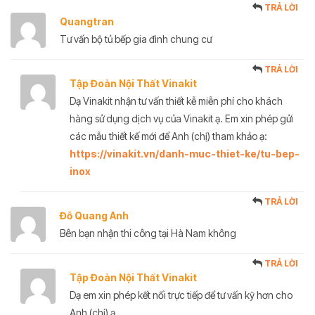
TRẢ LỜI
Quangtran
Tư vấn bộ tủ bếp gia đình chung cư
TRẢ LỜI
Tập Đoàn Nội Thất Vinakit
Dạ Vinakit nhận tư vấn thiết kễ miễn phí cho khách
hàng sử dụng dịch vụ của Vinakit ạ. Em xin phép gửi
các mẫu thiết kế mới để Anh (chị) tham khảo ạ:
https://vinakit.vn/danh-muc-thiet-ke/tu-bep-
inox
TRẢ LỜI
Đỗ Quang Anh
Bên bạn nhận thi công tại Hà Nam không
TRẢ LỜI
Tập Đoàn Nội Thất Vinakit
Dạ em xin phép kết nối trực tiếp để tư vấn kỹ hơn cho
Anh (chị) ạ