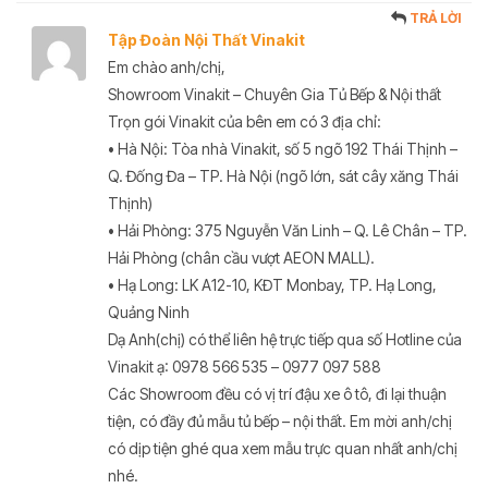
TRẢ LỜI
Tập Đoàn Nội Thất Vinakit
Em chào anh/chị,
Showroom Vinakit – Chuyên Gia Tủ Bếp & Nội thất
Trọn gói Vinakit của bên em có 3 địa chỉ:
• Hà Nội: Tòa nhà Vinakit, số 5 ngõ 192 Thái Thịnh –
Q. Đống Đa – TP. Hà Nội (ngõ lớn, sát cây xăng Thái
Thịnh)
• Hải Phòng: 375 Nguyễn Văn Linh – Q. Lê Chân – TP.
Hải Phòng (chân cầu vượt AEON MALL).
• Hạ Long: LK A12-10, KĐT Monbay, TP. Hạ Long,
Quảng Ninh
Dạ Anh(chị) có thể liên hệ trực tiếp qua số Hotline của
Vinakit ạ: 0978 566 535 – 0977 097 588
Các Showroom đều có vị trí đậu xe ô tô, đi lại thuận
tiện, có đầy đủ mẫu tủ bếp – nội thất. Em mời anh/chị
có dịp tiện ghé qua xem mẫu trực quan nhất anh/chị
nhé.