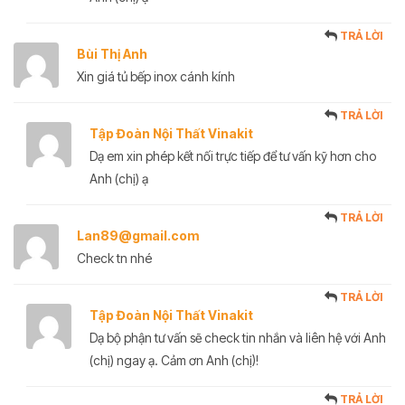
TRẢ LỜI
Bùi Thị Anh
Xin giá tủ bếp inox cánh kính
TRẢ LỜI
Tập Đoàn Nội Thất Vinakit
Dạ em xin phép kết nối trực tiếp để tư vấn kỹ hơn cho
Anh (chị) ạ
TRẢ LỜI
Lan89@gmail.com
Check tn nhé
TRẢ LỜI
Tập Đoàn Nội Thất Vinakit
Dạ bộ phận tư vấn sẽ check tin nhắn và liên hệ với Anh
(chị) ngay ạ. Cảm ơn Anh (chị)!
TRẢ LỜI