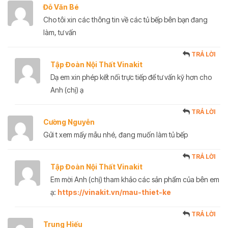
Đỗ Văn Bé
Cho tôi xin các thông tin về các tủ bếp bên bạn đang
làm, tư vấn
TRẢ LỜI
Tập Đoàn Nội Thất Vinakit
Dạ em xin phép kết nối trực tiếp để tư vấn kỹ hơn cho
Anh (chị) ạ
TRẢ LỜI
Cường Nguyễn
Gửi t xem mấy mẫu nhé, đang muốn làm tủ bếp
TRẢ LỜI
Tập Đoàn Nội Thất Vinakit
Em mời Anh (chị) tham khảo các sản phẩm của bên em
ạ:
https://vinakit.vn/mau-thiet-ke
TRẢ LỜI
Trung Hiếu