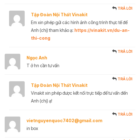
TRẢ LỜI
Tập Đoàn Nội Thất Vinakit
Em xin phép gửi các hình ảnh công trình thực tế để
Anh (chị) tham khảo ạ:
https://vinakit.vn/du-an-
thi-cong
TRẢ LỜI
Ngọc Anh
T ở hn cần tư vấn
TRẢ LỜI
Tập Đoàn Nội Thất Vinakit
Vinakit xin phép được kết nối trực tiếp để tư vấn đến
Anh (chị) ạ!
TRẢ LỜI
vietnguyenquoc7402@gmail.com
in box