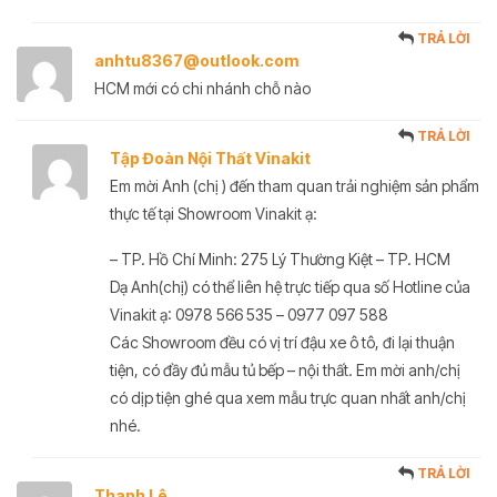
TRẢ LỜI
anhtu8367@outlook.com
HCM mới có chi nhánh chỗ nào
TRẢ LỜI
Tập Đoàn Nội Thất Vinakit
Em mời Anh (chị ) đến tham quan trải nghiệm sản phẩm
thực tế tại Showroom Vinakit ạ:
– TP. Hồ Chí Minh: 275 Lý Thường Kiệt – TP. HCM
Dạ Anh(chị) có thể liên hệ trực tiếp qua số Hotline của
Vinakit ạ: 0978 566 535 – 0977 097 588
Các Showroom đều có vị trí đậu xe ô tô, đi lại thuận
tiện, có đầy đủ mẫu tủ bếp – nội thất. Em mời anh/chị
có dịp tiện ghé qua xem mẫu trực quan nhất anh/chị
nhé.
TRẢ LỜI
Thanh Lê