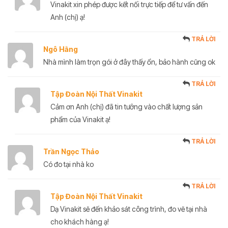
Vinakit xin phép được kết nối trực tiếp để tư vấn đến
Anh (chị) ạ!
TRẢ LỜI
Ngô Hằng
Nhà mình làm trọn gói ở đây thấy ổn, bảo hành cũng ok
TRẢ LỜI
Tập Đoàn Nội Thất Vinakit
Cảm ơn Anh (chị) đã tin tưởng vào chất lượng sản
phẩm của Vinakit ạ!
TRẢ LỜI
Trần Ngọc Thảo
Có đo tại nhà ko
TRẢ LỜI
Tập Đoàn Nội Thất Vinakit
Dạ Vinakit sẽ đến khảo sát công trình, đo vẽ tại nhà
cho khách hàng ạ!