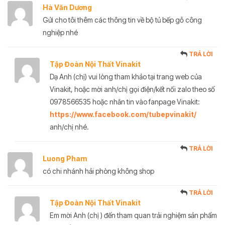
Hà Văn Dương
Gửi cho tôi thêm các thông tin về bộ tủ bếp gỗ công
nghiệp nhé
TRẢ LỜI
Tập Đoàn Nội Thất Vinakit
Dạ Anh (chị) vui lòng tham khảo tại trang web của
Vinakit, hoặc mời anh/chị gọi điện/kết nối zalo theo số
0978566535 hoặc nhắn tin vào fanpage Vinakit:
https://www.facebook.com/tubepvinakit/
anh/chị nhé.
TRẢ LỜI
Luong Pham
có chi nhánh hải phòng không shop
TRẢ LỜI
Tập Đoàn Nội Thất Vinakit
Em mời Anh (chị ) đến tham quan trải nghiệm sản phẩm