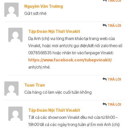
TRẢ LỜI
Nguyễn Văn Trường
Gửi t sdt nhé
TRẢ LỜI
Tập Đoàn Nội Thất Vinakit
Dạ Anh (chị) vui lòng tham khảo tại trang web của
Vinakit, hoặc mời anh/chị gọi điện/kết nối zalo theo số
0978566535 hoặc nhắn tin vào fanpage Vinakit:
https://www.facebook.com/tubepvinakit/
anh/chị nhé.
TRẢ LỜI
Tuan Tran
Cửa hàng có làm việc cuối tuần không
TRẢ LỜI
Tập Đoàn Nội Thất Vinakit
Tất cả các showroom Vinakit đều mở cửa từ 8h00 –
19h00 tất cả các ngày trong tuần ạ! Em mời Anh (chị)