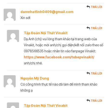
TRẢ LỜI
damnhatlinh0409@gmail.com
Xin sdt
TRẢ LỜI
Tập Đoàn Nội Thất Vinakit
Dạ Anh (chị) vui lòng tham khảo tại trang web của
Vinakit, hoặc mời anh/chị gọi điện/kết nối zalo theo số
0978566535 hoặc nhắn tin vào fanpage Vinakit:
https://www.facebook.com/tubepvinakit/
anh/chị nhé.
TRẢ LỜI
Nguyễn Mỹ Dung
Có công trình thực tế nào đã làm để mình tham khảo
không ạ
TRẢ LỜI
Tập Đoàn Nội Thất Vinakit