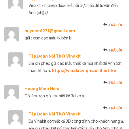
Vinakit xin phép được kết nối trực tiếp để tư vấn đến
Anh (chị) ạ!
TRẢ LỜI
huyninh1271@gmail.com
gửi t xem các mẫu tk bên b
TRẢ LỜI
Tập Đoàn Nội Thất Vinakit
Em xin phép gửi các mẫu thiết kế mới nhất để Anh (chị)
tham khảo ạ:
https://vinakit.vn/mau-thiet-ke
TRẢ LỜI
Hoang Minh Hieu
Có làm trọn gói cả thiết kế 3d ko ạ
TRẢ LỜI
Tập Đoàn Nội Thất Vinakit
Dạ Vinakit có thiết kế 3D công trình cho khách hàng ạ,
em xin phép kết nối trực tiếp để tư vấn cho Anh (chị) ạ!