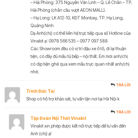
– Hải Phòng: 375 Nguyễn Văn Linh – Q. Lê Chân – TP.
Hải Phòng (chân cầu vượt AEON MALL).
– Hạ Long: LK A12-10, KĐT Monbay, TP. Hạ Long,
Quảng Ninh
Dạ Anh(chị) có thể liên hệ trực tiếp qua số Hotline của
Vinakit ạ: 0978 566 535 – 0977 097 588
Các Showroom đều có vị trí đậu xe ô tô, đi lại thuận
tiện, có đầy đủ mẫu tủ bếp – nội thất. Em mời anh/chị
có dịp tiện ghé qua xem mẫu trực quan nhất anh/chị
nhé.
TRẢ LỜI
Trình Đức Tài
Shop có hỗ trợ khảo sát, tư vấn tận nơi tại Hà Nội k
TRẢ LỜI
Tập Đoàn Nội Thất Vinakit
Vinakit xin phép được kết nối trực tiếp để tư vấn đến
Anh (chị) ạ!