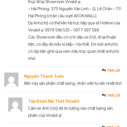
thực tế tại Showroom Vinakit ạ:
– Hải Phòng: 375 Nguyễn Văn Linh – Q. Lê Chân – TP.
Hải Phòng (chân cầu vượt AEON MALL).
Dạ Anh(chị) có thể liên hệ trực tiếp qua số Hotline của
Vinakit ạ: 0978 566 535 – 0977 097 588
Các Showroom đều có vị trí đậu xe ô tô, đi lại thuận
tiện, có đầy đủ mẫu tủ bếp – nội thất. Em mời anh/chị
có dịp tiện ghé qua xem mẫu trực quan nhất anh/chị
nhé.
TRẢ LỜI
Nguyễn Thanh Tuấn
Bên này sản phẩm chất lượng, nhân viên tư vấn nhiệt tình
TRẢ LỜI
Tập Đoàn Nội Thất Vinakit
Cảm ơn Anh (chị) đã tin tưởng vào chất lượng sản
phẩm của Vinakit ạ!