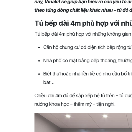
này, Vinakit sẽ giúp bạn hiểu rõ các yếu tố
theo từng dòng chất liệu khác nhau – từ đó 
Tủ bếp dài 4m phù hợp với n
Tủ bếp dài 4m phù hợp với những không gian
Căn hộ chung cư có diện tích bếp rộng từ 
Nhà phố có mặt bằng bếp thoáng, thường
Biệt thự hoặc nhà liền kề có nhu cầu bố trí
bát…
Chiều dài 4m đủ để sắp xếp hệ tủ trên – tủ dướ
nướng khoa học – thẩm mỹ – tiện nghi.