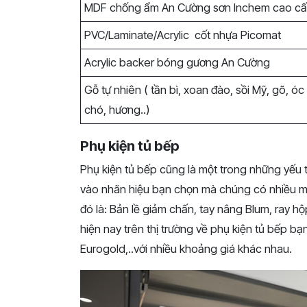
MDF chống ẩm An Cường sơn Inchem cao c
PVC/Laminate/Acrylic cốt nhựa Picomat
Acrylic backer bóng gương An Cường
Gỗ tự nhiên ( tần bì, xoan đào, sồi Mỹ, gõ, óc
chó, hương..)
Phụ kiện tủ bếp
Phụ kiện tủ bếp cũng là một trong những yếu 
vào nhãn hiệu bạn chọn mà chúng có nhiều m
đó là: Bản lề giảm chấn, tay nâng Blum, ray 
hiện nay trên thị trường về phụ kiện tủ bếp bạ
Eurogold,..với nhiều khoảng giá khác nhau.