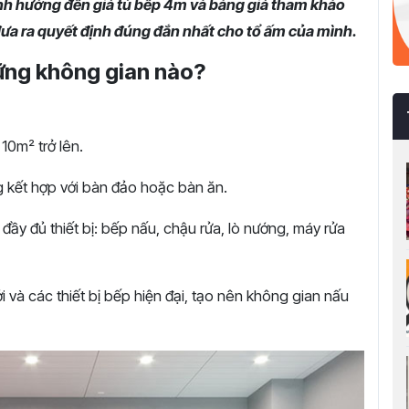
 ảnh hưởng đến giá tủ bếp 4m và bảng giá tham khảo
đưa ra quyết định đúng đắn nhất cho tổ ấm của mình.
hững không gian nào?
10m² trở lên.
 kết hợp với bàn đảo hoặc bàn ăn.
 đầy đủ thiết bị: bếp nấu, chậu rửa, lò nướng, máy rửa
i và các thiết bị bếp hiện đại, tạo nên không gian nấu