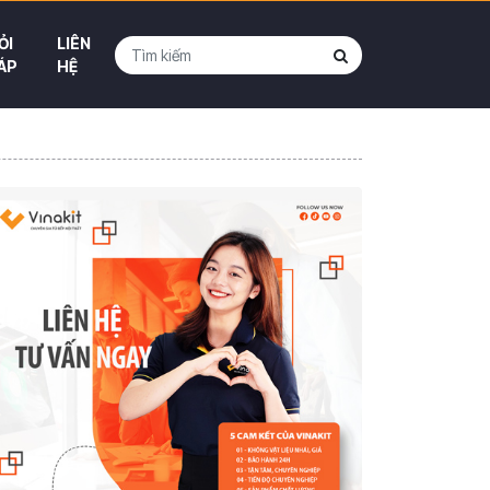
ỎI
LIÊN
ÁP
HỆ