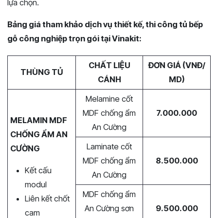
lựa chọn.
Bảng giá tham khảo dịch vụ thiết kế, thi công tủ bếp
gỗ công nghiệp trọn gói tại Vinakit:
CHẤT LIỆU
ĐƠN GIÁ (VNĐ/
THÙNG TỦ
CÁNH
MD)
Melamine cốt
MDF chống ẩm
7.000.000
MELAMIN MDF
An Cường
CHỐNG ẨM AN
Laminate cốt
CƯỜNG
MDF chống ẩm
8.500.000
Kết cấu
An Cường
modul
MDF chống ẩm
Liên kết chốt
An Cường sơn
9.500.000
cam