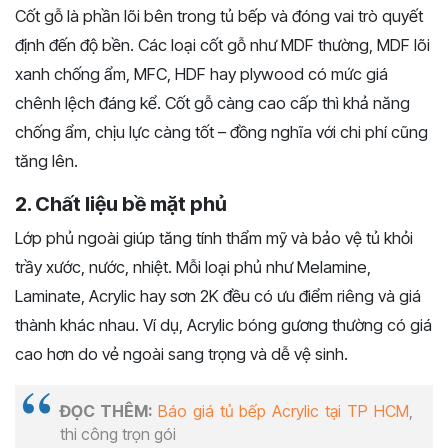
Cốt gỗ là phần lõi bên trong tủ bếp và đóng vai trò quyết
định đến độ bền. Các loại cốt gỗ như MDF thường, MDF lõi
xanh chống ẩm, MFC, HDF hay plywood có mức giá
chênh lệch đáng kể. Cốt gỗ càng cao cấp thì khả năng
chống ẩm, chịu lực càng tốt – đồng nghĩa với chi phí cũng
tăng lên.
2. Chất liệu bề mặt phủ
Lớp phủ ngoài giúp tăng tính thẩm mỹ và bảo vệ tủ khỏi
trầy xước, nước, nhiệt. Mỗi loại phủ như Melamine,
Laminate, Acrylic hay sơn 2K đều có ưu điểm riêng và giá
thành khác nhau. Ví dụ, Acrylic bóng gương thường có giá
cao hơn do vẻ ngoài sang trọng và dễ vệ sinh.
ĐỌC THÊM:
Báo giá tủ bếp Acrylic tại TP HCM
,
thi công trọn gói