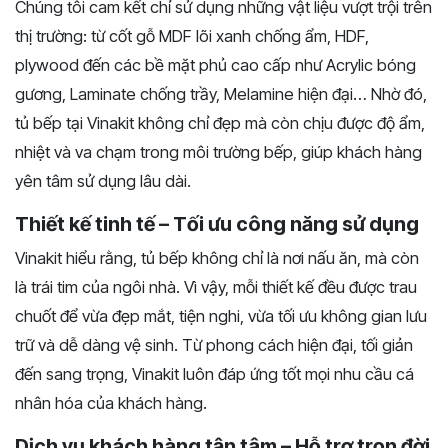
Chúng tôi cam kết chỉ sử dụng những vật liệu vượt trội trên
thị trường: từ cốt gỗ MDF lõi xanh chống ẩm, HDF,
plywood đến các bề mặt phủ cao cấp như Acrylic bóng
gương, Laminate chống trầy, Melamine hiện đại… Nhờ đó,
tủ bếp tại Vinakit không chỉ đẹp mà còn chịu được độ ẩm,
nhiệt và va chạm trong môi trường bếp, giúp khách hàng
yên tâm sử dụng lâu dài.
Thiết kế tinh tế – Tối ưu công năng sử dụng
Vinakit hiểu rằng, tủ bếp không chỉ là nơi nấu ăn, mà còn
là trái tim của ngôi nhà. Vì vậy, mỗi thiết kế đều được trau
chuốt để vừa đẹp mắt, tiện nghi, vừa tối ưu không gian lưu
trữ và dễ dàng vệ sinh. Từ phong cách hiện đại, tối giản
đến sang trọng, Vinakit luôn đáp ứng tốt mọi nhu cầu cá
nhân hóa của khách hàng.
Dịch vụ khách hàng tận tâm – Hỗ trợ trọn đời