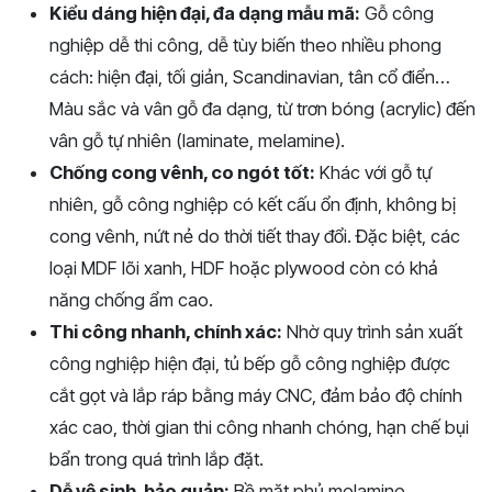
Kiểu dáng hiện đại, đa dạng mẫu mã:
Gỗ công
nghiệp dễ thi công, dễ tùy biến theo nhiều phong
cách: hiện đại, tối giản, Scandinavian, tân cổ điển…
Màu sắc và vân gỗ đa dạng, từ trơn bóng (acrylic) đến
vân gỗ tự nhiên (laminate, melamine).
Chống cong vênh, co ngót tốt:
Khác với gỗ tự
nhiên, gỗ công nghiệp có kết cấu ổn định, không bị
cong vênh, nứt nẻ do thời tiết thay đổi. Đặc biệt, các
loại MDF lõi xanh, HDF hoặc plywood còn có khả
năng chống ẩm cao.
Thi công nhanh, chính xác:
Nhờ quy trình sản xuất
công nghiệp hiện đại, tủ bếp gỗ công nghiệp được
cắt gọt và lắp ráp bằng máy CNC, đảm bảo độ chính
xác cao, thời gian thi công nhanh chóng, hạn chế bụi
bẩn trong quá trình lắp đặt.
Dễ vệ sinh, bảo quản:
Bề mặt phủ melamine,