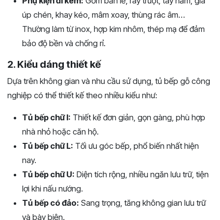
Phụ kiện đi kèm:
Gồm bản lề, ray trượt, tay nắm, giá
úp chén, khay kéo, mâm xoay, thùng rác âm…
Thường làm từ inox, hợp kim nhôm, thép mạ để đảm
bảo độ bền và chống rỉ.
2. Kiểu dáng thiết kế
Dựa trên không gian và nhu cầu sử dụng, tủ bếp gỗ công
nghiệp có thể thiết kế theo nhiều kiểu như:
Tủ bếp chữ I:
Thiết kế đơn giản, gọn gàng, phù hợp
nhà nhỏ hoặc căn hộ.
Tủ bếp chữ L:
Tối ưu góc bếp, phổ biến nhất hiện
nay.
Tủ bếp chữ U:
Diện tích rộng, nhiều ngăn lưu trữ, tiện
lợi khi nấu nướng.
Tủ bếp có đảo:
Sang trọng, tăng không gian lưu trữ
và bày biện.