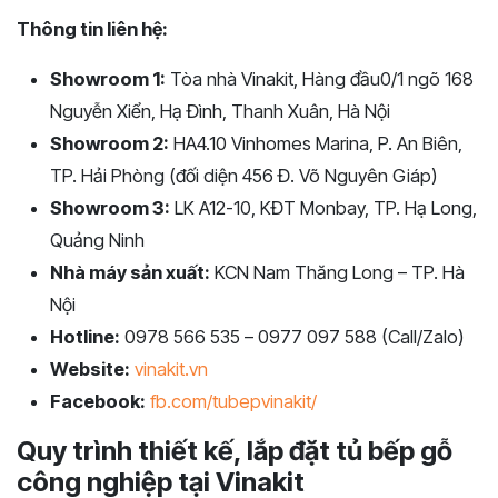
Thông tin liên hệ:
Showroom 1:
Tòa nhà Vinakit, Hàng đầu0/1 ngõ 168
Nguyễn Xiển, Hạ Đình, Thanh Xuân, Hà Nội
Showroom 2:
HA4.10 Vinhomes Marina, P. An Biên,
TP. Hải Phòng (đối diện 456 Đ. Võ Nguyên Giáp)
Showroom 3:
LK A12-10, KĐT Monbay, TP. Hạ Long,
Quảng Ninh
Nhà máy sản xuất:
KCN Nam Thăng Long – TP. Hà
Nội
Hotline:
0978 566 535 – 0977 097 588 (Call/Zalo)
Website:
vinakit.vn
Facebook:
fb.com/tubepvinakit/
Quy trình thiết kế, lắp đặt tủ bếp gỗ
công nghiệp tại Vinakit