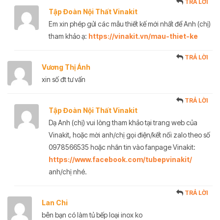
TRẢ LỜI
Tập Đoàn Nội Thất Vinakit
Em xin phép gửi các mẫu thiết kế mới nhất để Anh (chị)
tham khảo ạ:
https://vinakit.vn/mau-thiet-ke
TRẢ LỜI
Vương Thị Ánh
xin số đt tư vấn
TRẢ LỜI
Tập Đoàn Nội Thất Vinakit
Dạ Anh (chị) vui lòng tham khảo tại trang web của
Vinakit, hoặc mời anh/chị gọi điện/kết nối zalo theo số
0978566535 hoặc nhắn tin vào fanpage Vinakit:
https://www.facebook.com/tubepvinakit/
anh/chị nhé.
TRẢ LỜI
Lan Chi
bên bạn có làm tủ bếp loại inox ko