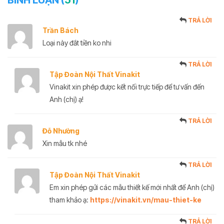
BÌNH LUẬN (
51
)
TRẢ LỜI
Trần Bách
Loại này đắt tiền ko nhi
TRẢ LỜI
Tập Đoàn Nội Thất Vinakit
Vinakit xin phép được kết nối trực tiếp để tư vấn đến
Anh (chị) ạ!
TRẢ LỜI
Đỗ Nhường
Xin mẫu tk nhé
TRẢ LỜI
Tập Đoàn Nội Thất Vinakit
Em xin phép gửi các mẫu thiết kế mới nhất để Anh (chị)
tham khảo ạ:
https://vinakit.vn/mau-thiet-ke
TRẢ LỜI