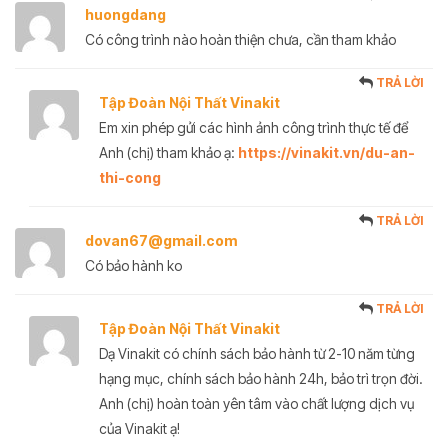
huongdang
Có công trình nào hoàn thiện chưa, cần tham khảo
TRẢ LỜI
Tập Đoàn Nội Thất Vinakit
Em xin phép gửi các hình ảnh công trình thực tế để
Anh (chị) tham khảo ạ:
https://vinakit.vn/du-an-
thi-cong
TRẢ LỜI
dovan67@gmail.com
Có bảo hành ko
TRẢ LỜI
Tập Đoàn Nội Thất Vinakit
Dạ Vinakit có chính sách bảo hành từ 2-10 năm từng
hạng mục, chính sách bảo hành 24h, bảo trì trọn đời.
Anh (chị) hoàn toàn yên tâm vào chất lượng dịch vụ
của Vinakit ạ!