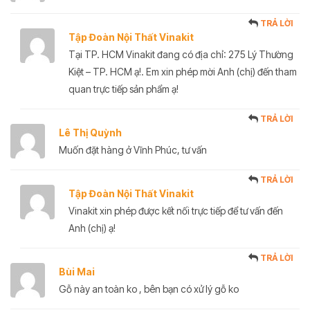
TRẢ LỜI
Tập Đoàn Nội Thất Vinakit
Tại TP. HCM Vinakit đang có địa chỉ: 275 Lý Thường
Kiệt – TP. HCM ạ!. Em xin phép mời Anh (chị) đến tham
quan trực tiếp sản phẩm ạ!
TRẢ LỜI
Lê Thị Quỳnh
Muốn đặt hàng ở Vĩnh Phúc, tư vấn
TRẢ LỜI
Tập Đoàn Nội Thất Vinakit
Vinakit xin phép được kết nối trực tiếp để tư vấn đến
Anh (chị) ạ!
TRẢ LỜI
Bùi Mai
Gỗ này an toàn ko , bên bạn có xử lý gỗ ko