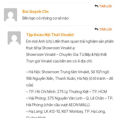
TRẢ LỜI
Bùi Quỳnh Chi
Bên bạn có những cơ sở nào
TRẢ LỜI
Tập Đoàn Nội Thất Vinakit
Em mời Anh (chị ) đến tham quan trải nghiệm sản phẩm
thực tế tại Showroom Vinakit ạ:
Showroom Vinakit – Chuyên Gia Tủ Bếp & Nội thất
Trọn gói Vinakit của bên em có 4 địa chỉ:
– Hà Nội: Showroom Trung tâm Vinakit, Số 10/1 ngõ
168 Nguyễn Xiển, Thanh Xuân, Hà Nội (ô tô tránh – đỗ
cửa)
– TP. Hồ Chí Minh: 275 Lý Thường Kiệt – TP. HCM
– Hải Phòng: 375 Nguyễn Văn Linh – Q. Lê Chân – TP.
Hải Phòng (chân cầu vượt AEON MALL).
– Hạ Long: LK A12-10, KĐT Monbay, TP. Hạ Long,
Quảng Ninh