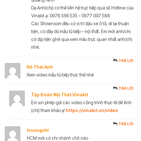
Dạ Anh(chị) có thể liên hệ trực tiếp qua số Hotline của
Vinakit ạ: 0978 566 535 – 0977 097 588
Các Showroom đều có vị trí đậu xe ô tô, đi lại thuận
tiện, có đầy đủ mẫu tủ bếp – nội thất. Em mời anh/chị
có dịp tiện ghé qua xem mẫu trực quan nhất anh/chị
nhé.
TRẢ LỜI
Đỗ Thái Anh
Xem video mẫu tủ bếp thực thế nhé
TRẢ LỜI
Tập Đoàn Nội Thất Vinakit
Em xin phép gửi các video công trình thực tế để Anh
(chị) tham khảo ạ!
https://vinakit.vn/video
TRẢ LỜI
truongnhi
HCM mới có chi nhánh chỗ nào