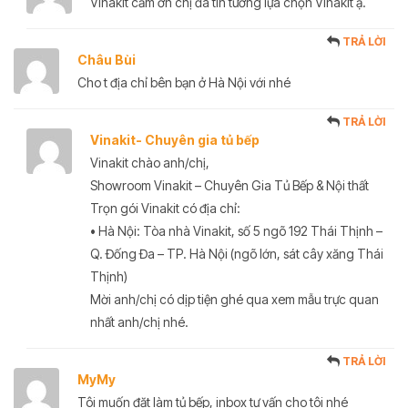
Vinakit cảm ơn chị đã tin tưởng lựa chọn Vinakit ạ.
TRẢ LỜI
Châu Bùi
Cho t địa chỉ bên bạn ở Hà Nội với nhé
TRẢ LỜI
Vinakit- Chuyên gia tủ bếp
Vinakit chào anh/chị,
Showroom Vinakit – Chuyên Gia Tủ Bếp & Nội thất
Trọn gói Vinakit có địa chỉ:
• Hà Nội: Tòa nhà Vinakit, số 5 ngõ 192 Thái Thịnh –
Q. Đống Đa – TP. Hà Nội (ngõ lớn, sát cây xăng Thái
Thịnh)
Mời anh/chị có dịp tiện ghé qua xem mẫu trực quan
nhất anh/chị nhé.
TRẢ LỜI
MyMy
Tôi muốn đặt làm tủ bếp, inbox tư vấn cho tôi nhé