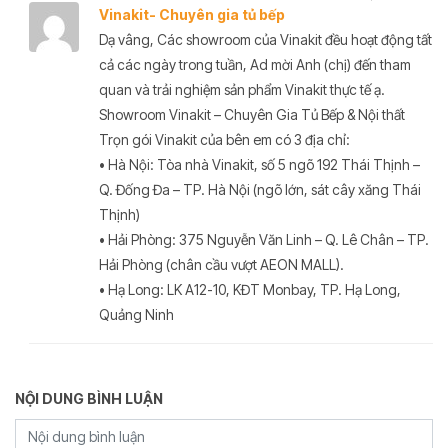
Vinakit- Chuyên gia tủ bếp
Dạ vâng, Các showroom của Vinakit đều hoạt động tất
cả các ngày trong tuần, Ad mời Anh (chị) đến tham
quan và trải nghiệm sản phẩm Vinakit thực tế ạ.
Showroom Vinakit – Chuyên Gia Tủ Bếp & Nội thất
Trọn gói Vinakit của bên em có 3 địa chỉ:
• Hà Nội: Tòa nhà Vinakit, số 5 ngõ 192 Thái Thịnh –
Q. Đống Đa – TP. Hà Nội (ngõ lớn, sát cây xăng Thái
Thịnh)
• Hải Phòng: 375 Nguyễn Văn Linh – Q. Lê Chân – TP.
Hải Phòng (chân cầu vượt AEON MALL).
• Hạ Long: LK A12-10, KĐT Monbay, TP. Hạ Long,
Quảng Ninh
NỘI DUNG BÌNH LUẬN