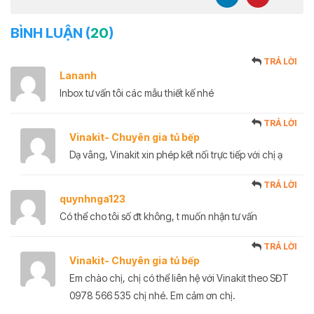
BÌNH LUẬN (
20
)
TRẢ LỜI
Lananh
Inbox tư vấn tôi các mẫu thiết kế nhé
TRẢ LỜI
Vinakit- Chuyên gia tủ bếp
Dạ vâng, Vinakit xin phép kết nối trực tiếp với chị ạ
TRẢ LỜI
quynhnga123
Có thể cho tôi số đt không, t muốn nhận tư vấn
TRẢ LỜI
Vinakit- Chuyên gia tủ bếp
Em chào chị, chị có thể liên hệ với Vinakit theo SĐT
0978 566 535 chị nhé. Em cảm ơn chị.