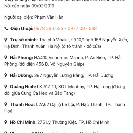
Nội cấp ngày 09/03/2019
Người đại diện: Phạm Văn Hân
Điện thoại:
0978 566 535
-
0977 097 588
Trụ sở chính:
Tòa nhà Vinakit, số 10/1 ngõ 168 Nguyễn Xiển,
Hạ Đình, Thanh Xuân, Hà Nội (ô tô tránh - đỗ cửa)
Hải Phòng:
HA4.10 Vinhomes Marina, P. An Biên, TP. Hải
Phòng (đối diện 456 Đ. Võ Nguyên Giáp)
Hải Dương:
387 Nguyễn Lương Bằng, TP. Hải Dương.
Quảng Ninh:
LK A12-10, KĐT Monbay, TP. Hạ Long (đường
đôi giữa Cung Cá Heo và Bảo Tàng)
Thanh Hóa:
02A62 Đại lộ Lê Lợi, P. Hạc Thành, TP. Thanh
Hoá
Hồ Chí Minh:
275 Lý Thường Kiệt, TP. Hồ Chí Minh