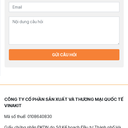
GỬI CÂU HỎI
CÔNG TY CỔ PHẦN SẢN XUẤT VÀ THƯƠNG MẠI QUỐC TẾ
VINAKIT
Mã số thuế: 0108640830
Giấy chứng nhận ĐKDN do Sở Kế hoạch Đầu tư Thành phố Hà