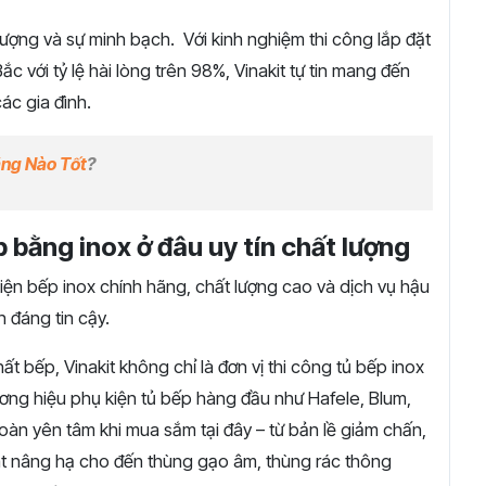
t lượng và sự minh bạch. Với kinh nghiệm thi công lắp đặt
c với tỷ lệ hài lòng trên 98%, Vinakit tự tin mang đến
ác gia đình.
ãng Nào Tốt
?
 bằng inox ở đâu uy tín chất lượng
iện bếp inox chính hãng, chất lượng cao và dịch vụ hậu
n đáng tin cậy.
ất bếp, Vinakit không chỉ là đơn vị thi công tủ bếp inox
hương hiệu phụ kiện tủ bếp hàng đầu như Hafele, Blum,
àn yên tâm khi mua sắm tại đây – từ bản lề giảm chấn,
 bát nâng hạ cho đến thùng gạo âm, thùng rác thông