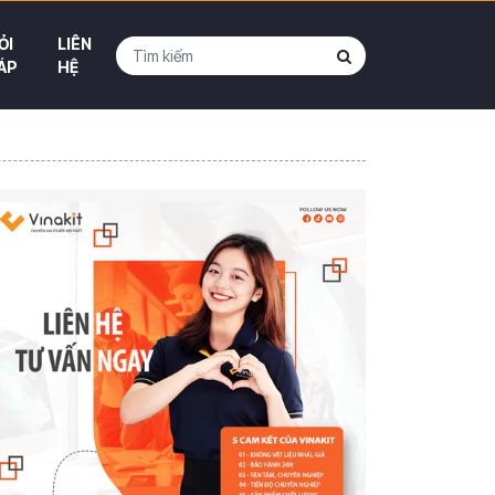
ỎI
LIÊN
ÁP
HỆ