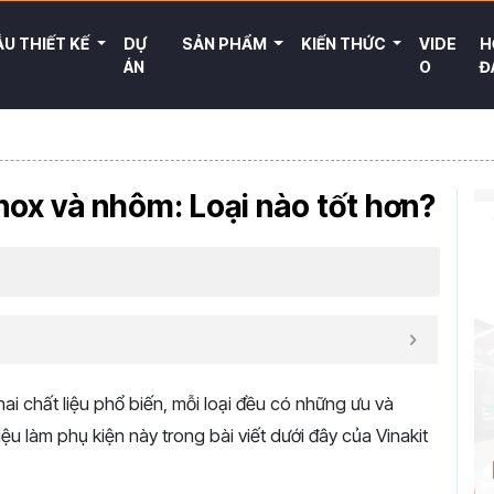
U THIẾT KẾ
DỰ
SẢN PHẨM
KIẾN THỨC
VIDE
H
ÁN
O
Đ
nox và nhôm: Loại nào tốt hơn?
hai chất liệu phổ biến, mỗi loại đều có những ưu và
iệu làm phụ kiện này trong bài viết dưới đây của Vinakit