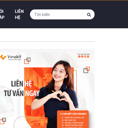
ỎI
LIÊN
ÁP
HỆ