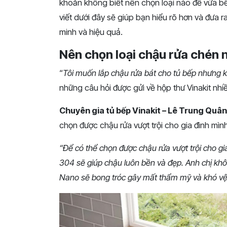
khoăn không biết nên chọn loại nào để vừa bền
viết dưới đây sẽ giúp bạn hiểu rõ hơn và đưa
minh và hiệu quả.
Nên chọn loại chậu rửa chén 
“
Tôi muốn lắp chậu rửa bát cho tủ bếp nhưng k
những câu hỏi được gửi về hộp thư Vinakit nhiề
Chuyên gia tủ bếp Vinakit – Lê Trung Quân
chọn được chậu rửa vượt trội cho gia đình mình
“Để có thể chọn được chậu rửa vượt trội cho gia
304 sẽ giúp chậu luôn bền và đẹp. Anh chị khô
Nano sẽ bong tróc gây mất thẩm mỹ và khó vệ