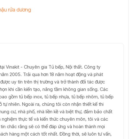
hậu rửa dương
ại Vinakit - Chuyên gia Tủ bếp, Nội thất. Công ty
ừ năm 2005. Trải qua hơn 18 năm hoạt động và phát
được uy tín trên thị trường và trở thành đối tác được
 chọn khi cần kiến tạo, nâng tầm không gian sống. Các
bao gồm tủ bếp inox, tủ bếp nhựa, tủ bếp nhôm, tủ bếp
tự nhiên. Ngoài ra, chúng tôi còn nhận thiết kế thi
hung cư, nhà phố, nhà liền kề và biệt thự, đảm bảo chất
inh nghiệm thực tế và kiến thức chuyên môn, tôi và các
t tin chắc rằng sẽ có thể đáp ứng và hoàn thành mọi
ch hàng một cách tốt nhất. Đồng thời, sẽ luôn tư vấn,