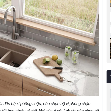
iệt đến bộ xi phông chậu, nên chọn bộ xi phông chậu
 tốt hơn nhựa tái chế, khó bị nứt vỡ. Anh chị nên chọn bộ