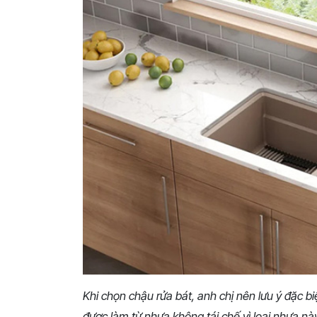
Khi chọn chậu rửa bát, anh chị nên lưu ý đặc b
được làm từ nhựa không tái chế vì loại nhựa này