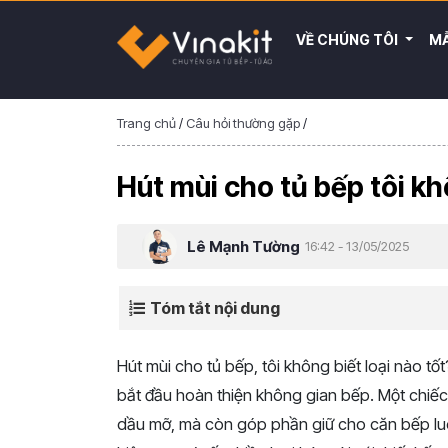
VỀ CHÚNG TÔI
MẪ
Trang chủ
/
Câu hỏi thường gặp
/
Hút mùi cho tủ bếp tôi kh
Lê Mạnh Tường
16:42 - 13/05/2025
Tóm tắt nội dung
Hút
mùi
cho
tủ
bếp,
tôi
không
biết
loại
nào
tốt
bắt
đầu
hoàn
thiện
không
gian
bếp.
Một
chiế
dầu
mỡ,
mà
còn
góp
phần
giữ
cho
căn
bếp
l