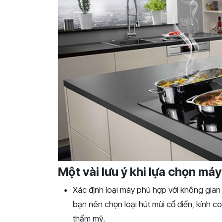
Một vài lưu ý khi lựa chọn má
Xác
định
loại
máy
phù
hợp
với
không
gia
bạn
nên
chọn
loại
hút
mùi
cổ
điển,
kính
co
thẩm
mỹ.