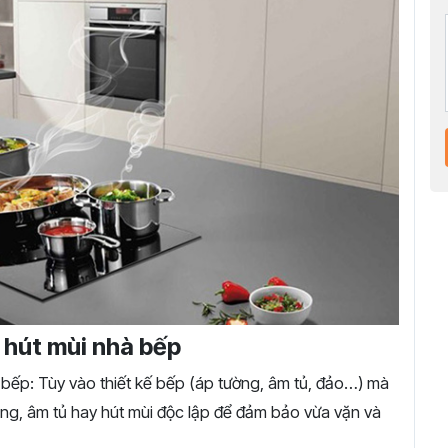
y hút mùi nhà bếp
n
bếp:
Tùy
vào
thiết
kế
bếp (
áp
tường,
âm
tủ,
đảo…)
mà
ng,
âm
tủ
hay
hút
mùi
độc
lập
để
đảm
bảo
vừa
vặn
và