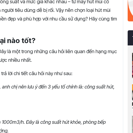
công
suất
và
mức
giá
khác
nhau –
từ
máy
hút
mùi
cổ
n
người
tiêu
dùng
dễ
bị
rối.
Vậy
nên
chọn
loại
hút
mùi
bền
đẹp
và
phù
hợp
với
nhu
cầu
sử
dụng?
Hãy
cùng
tìm
ại nào tốt?
ây là một trong những câu hỏi liên quan đến hạng mục
ược nhiều nhất.
trả lời chi tiết câu hỏi này như sau:
 anh chị nên lưu ý đến 3 yếu tố chính là: công suất hút,
ên 1000m3/h. Đây là công suất hút khỏe, phòng bếp
ớng.