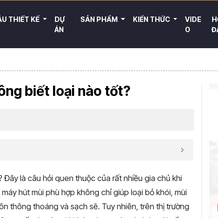
U THIẾT KẾ
DỰ
SẢN PHẨM
KIẾN THỨC
VIDE
H
ÁN
O
Đ
ông biết loại nào tốt?
?
Đây
là
câu
hỏi
quen
thuộc
của
rất
nhiều
gia
chủ
khi
c
máy
hút
mùi
phù
hợp
không
chỉ
giúp
loại
bỏ
khói,
mùi
uôn
thông
thoáng
và
sạch
sẽ.
Tuy
nhiên,
trên
thị
trường