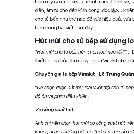
hiện
nay
có
rất
nhiều
loại
hút
mùi
với
thiết
kế,
điển,
âm
tủ
cho
đến
kính
cong,
độc
lập…
khiế
cho
tủ
bếp
như
thế
nào
để
vừa
hiệu
quả,
vừa
hiểu
trong
bài
viết
dưới
đây.
Hút mùi cho tủ bếp sử dụng lo
“
Hút mùi cho tủ bếp nên chọn loại nào tốt
?”… Đ
thiết bị bếp hộp thư chuyên gia Vinakit nhận đ
Chuyên gia tủ bếp Vinakit – Lê Trung Quân
“
Để chọn được hút mùi loại vượt trội cho tủ bếp,
độ ồn và phím điều khiển.
Về công suất hút:
Anh chị nên chọn hút mùi có công suất hút tr
không bị ảnh hưởng bởi mùi thức ăn khi nấu nư