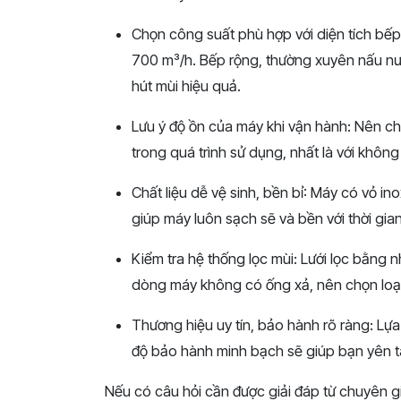
Chọn
công
suất
phù
hợp
với
diện
tích
bếp
700
m³/
h.
Bếp
rộng,
thường
xuyên
nấu
n
hút
mùi
hiệu
quả.
Lưu
ý
độ
ồn
của
máy
khi
vận
hành:
Nên
c
trong
quá
trình
sử
dụng,
nhất
là
với
khôn
Chất
liệu
dễ
vệ
sinh,
bền
bỉ:
Máy
có
vỏ
in
giúp
máy
luôn
sạch
sẽ
và
bền
với
thời
gian
Kiểm
tra
hệ
thống
lọc
mùi:
Lưới
lọc
bằng
n
dòng
máy
không
có
ống
xả,
nên
chọn
loạ
Thương
hiệu
uy
tín,
bảo
hành
rõ
ràng:
Lự
độ
bảo
hành
minh
bạch
sẽ
giúp
bạn
yên
Nếu có câu hỏi cần được giải đáp từ chuyên gia