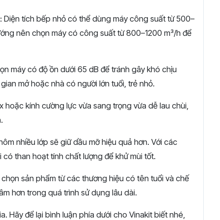
:
Diện
tích
bếp
nhỏ
có
thể
dùng
máy
công
suất
từ
500–
ướng
nên
chọn
máy
có
công
suất
từ
800–
1200
m³/
h
để
họn
máy
có
độ
ồn
dưới
65
dB
để
tránh
gây
khó
chịu
g
gian
mở
hoặc
nhà
có
người
lớn
tuổi,
trẻ
nhỏ.
ox
hoặc
kính
cường
lực
vừa
sang
trọng
vừa
dễ
lau
chùi,
.
hôm
nhiều
lớp
sẽ
giữ
dầu
mỡ
hiệu
quả
hơn.
Với
các
i
có
than
hoạt
tính
chất
lượng
để
khử
mùi
tốt.
a
chọn
sản
phẩm
từ
các
thương
hiệu
có
tên
tuổi
và
chế
tâm
hơn
trong
quá
trình
sử
dụng
lâu
dài.
. Hãy để lại bình luận phía dưới cho Vinakit biết nhé,