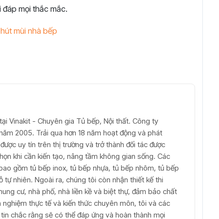
i đáp mọi thắc mắc.
 hút mùi nhà bếp
ại Vinakit - Chuyên gia Tủ bếp, Nội thất. Công ty
ừ năm 2005. Trải qua hơn 18 năm hoạt động và phát
được uy tín trên thị trường và trở thành đối tác được
 chọn khi cần kiến tạo, nâng tầm không gian sống. Các
bao gồm tủ bếp inox, tủ bếp nhựa, tủ bếp nhôm, tủ bếp
tự nhiên. Ngoài ra, chúng tôi còn nhận thiết kế thi
hung cư, nhà phố, nhà liền kề và biệt thự, đảm bảo chất
inh nghiệm thực tế và kiến thức chuyên môn, tôi và các
t tin chắc rằng sẽ có thể đáp ứng và hoàn thành mọi