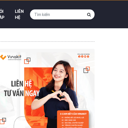
ỎI
LIÊN
ÁP
HỆ