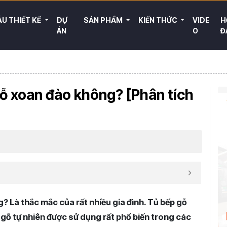
U THIẾT KẾ
DỰ
SẢN PHẨM
KIẾN THỨC
VIDE
H
ÁN
O
Đ
ỗ xoan đào không? [Phân tích
 Là thắc mắc của rất nhiều gia đình. Tủ bếp gỗ
gỗ tự nhiên được sử dụng rất phổ biến trong các