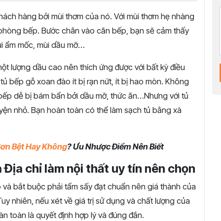
hách hàng bởi mùi thơm của nó. Với mùi thơm hẹ nhàng
n phòng bếp. Bước chân vào căn bếp, bạn sẽ cảm thấy
mùi ẩm mốc, mùi dầu mỡ…
t lượng dầu cao nên thích ứng được với bất kỳ điều
ao tủ bếp gỗ xoan đào ít bị rạn nứt, ít bị hao mòn. Không
ủ bếp dễ bị bám bẩn bởi dầu mỡ, thức ăn…Nhưng với tủ
uyện nhỏ. Bạn hoàn toàn có thể làm sạch tủ bằng xà
Sơn Bệt Hay Không
? Ưu Nhược Điểm Nên Biết
Địa chỉ làm nội thất uy tín nên chọn
tạp và bắt buộc phải tẩm sấy đạt chuẩn nên giá thành của
y nhiên, nếu xét về giá trị sử dụng và chất lượng của
n toàn là quyết định hợp lý và đúng đắn.