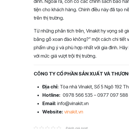
đình. Ngoài ra, còn có các chính sách bảo hà
tiện cho khách hàng. Chính điều này đã tạo nê
trên thị trường.
Từ những phân tích trên, Vinakit hy vọng sẽ 
bằng gỗ xoan đào không?” một cách chi tiết 
phẩm ưng ý và phù hợp nhất với gia đình. Hãy
với mức giá vượt trội thị trường.
CÔNG TY CỔ PHẦN SẢN XUẤT VÀ THƯƠNG
Địa chỉ:
Tòa nhà Vinakit, Số 5 Ngõ 192 Th
Hotline:
0978 566 535 – 0977 097 588
Email:
info@vinakit.vn
Website:
vinakit.vn
Đánh giá post