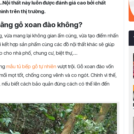
…Nội thất này luôn được đánh giá cao bởi chất
mình trên thị trường.
 bằng gỗ xoan đào không?
, vừa mang lại không gian ấm cúng, vừa tạo điểm nhấn
 kết hợp sản phẩm cùng các đồ nội thất khác sẽ giúp
p cho nhà phố, chung cư, biệt thự,…
ững
mẫu tủ bếp gỗ tự nhiên
vượt trội. Gỗ xoan đào vốn
mối mọt tốt, chống cong vênh và co ngót. Chính vì thế,
, nếu biết cách bảo quản đúng cách có thể lên đến