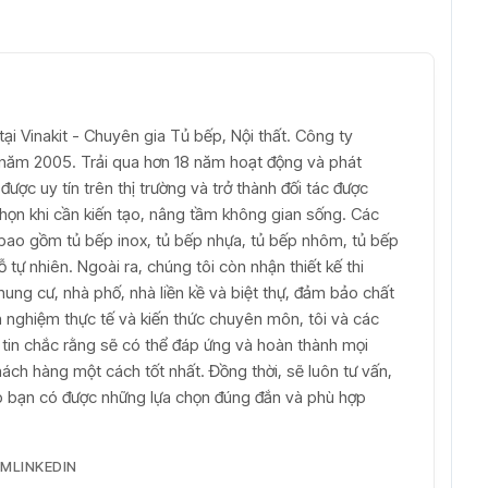
ại Vinakit - Chuyên gia Tủ bếp, Nội thất. Công ty
ừ năm 2005. Trải qua hơn 18 năm hoạt động và phát
được uy tín trên thị trường và trở thành đối tác được
 chọn khi cần kiến tạo, nâng tầm không gian sống. Các
bao gồm tủ bếp inox, tủ bếp nhựa, tủ bếp nhôm, tủ bếp
tự nhiên. Ngoài ra, chúng tôi còn nhận thiết kế thi
hung cư, nhà phố, nhà liền kề và biệt thự, đảm bảo chất
inh nghiệm thực tế và kiến thức chuyên môn, tôi và các
t tin chắc rằng sẽ có thể đáp ứng và hoàn thành mọi
ch hàng một cách tốt nhất. Đồng thời, sẽ luôn tư vấn,
iúp bạn có được những lựa chọn đúng đắn và phù hợp
AM
LINKEDIN