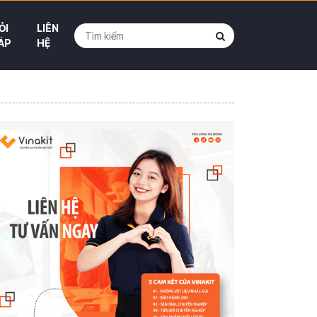
ỎI
LIÊN
ÁP
HỆ