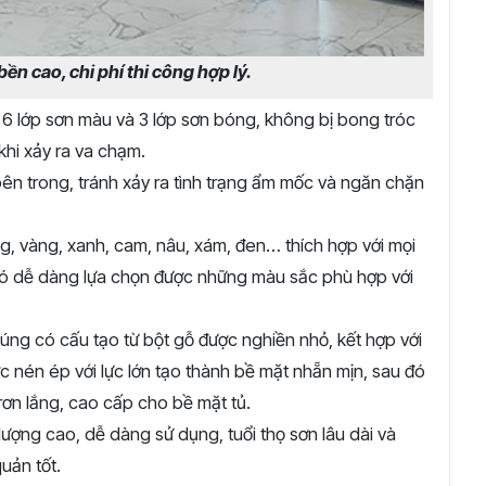
ền cao, chi phí thi công hợp lý.
 6 lớp sơn màu và 3 lớp sơn bóng, không bị bong tróc
khi xảy ra va chạm.
bên trong, tránh xảy ra tình trạng ẩm mốc và ngăn chặn
, vàng, xanh, cam, nâu, xám, đen… thích hợp với mọi
 đó dễ dàng lựa chọn được những màu sắc phù hợp với
ng có cấu tạo từ bột gỗ được nghiền nhỏ, kết hợp với
 nén ép với lực lớn tạo thành bề mặt nhẵn mịn, s
au đó
rơn lắng, cao cấp cho bề mặt tủ.
ượng cao, dễ dàng sử dụng, tuổi thọ sơn lâu dài và
uản tốt.