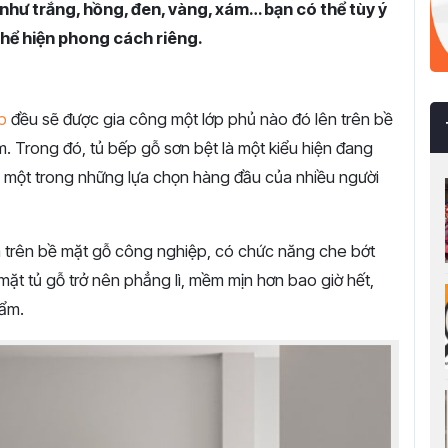
như trắng, hồng, đen, vàng, xám… bạn có thể tùy ý
hể hiện phong cách riêng.
p
đều sẽ được gia công một lớp phủ nào đó lên trên bề
 Trong đó, tủ bếp gỗ sơn bệt là một kiểu hiện đang
h một trong những lựa chọn hàng đầu của nhiều người
n trên bề mặt gỗ công nghiệp, có chức năng che bớt
ặt tủ gỗ trở nên phẳng lì, mềm mịn hơn bao giờ hết,
hẩm.