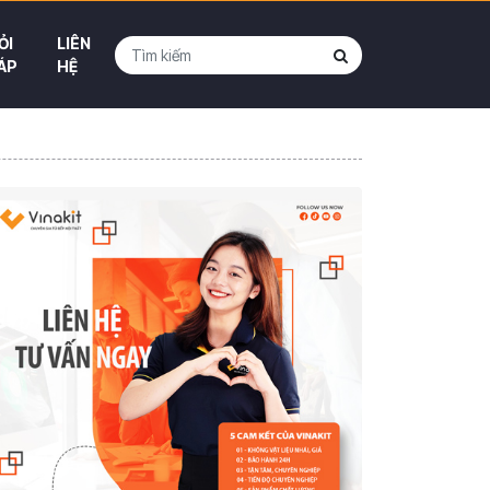
ỎI
LIÊN
ÁP
HỆ