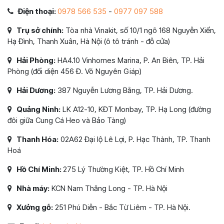
Điện thoại:
0978 566 535
-
0977 097 588
Trụ sở chính:
Tòa nhà Vinakit, số 10/1 ngõ 168 Nguyễn Xiển,
Hạ Đình, Thanh Xuân, Hà Nội (ô tô tránh - đỗ cửa)
Hải Phòng:
HA4.10 Vinhomes Marina, P. An Biên, TP. Hải
Phòng (đối diện 456 Đ. Võ Nguyên Giáp)
Hải Dương:
387 Nguyễn Lương Bằng, TP. Hải Dương.
Quảng Ninh:
LK A12-10, KĐT Monbay, TP. Hạ Long (đường
đôi giữa Cung Cá Heo và Bảo Tàng)
Thanh Hóa:
02A62 Đại lộ Lê Lợi, P. Hạc Thành, TP. Thanh
Hoá
Hồ Chí Minh:
275 Lý Thường Kiệt, TP. Hồ Chí Minh
Nhà máy:
KCN Nam Thăng Long - TP. Hà Nội
Xưởng gỗ:
251 Phú Diễn - Bắc Từ Liêm - TP. Hà Nội.