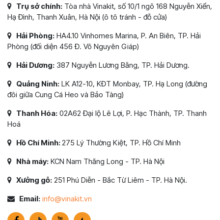
Trụ sở chính:
Tòa nhà Vinakit, số 10/1 ngõ 168 Nguyễn Xiển,
Hạ Đình, Thanh Xuân, Hà Nội (ô tô tránh - đỗ cửa)
Hải Phòng:
HA4.10 Vinhomes Marina, P. An Biên, TP. Hải
Phòng (đối diện 456 Đ. Võ Nguyên Giáp)
Hải Dương:
387 Nguyễn Lương Bằng, TP. Hải Dương.
Quảng Ninh:
LK A12-10, KĐT Monbay, TP. Hạ Long (đường
đôi giữa Cung Cá Heo và Bảo Tàng)
Thanh Hóa:
02A62 Đại lộ Lê Lợi, P. Hạc Thành, TP. Thanh
Hoá
Hồ Chí Minh:
275 Lý Thường Kiệt, TP. Hồ Chí Minh
Nhà máy:
KCN Nam Thăng Long - TP. Hà Nội
Xưởng gỗ:
251 Phú Diễn - Bắc Từ Liêm - TP. Hà Nội.
Email:
info@vinakit.vn