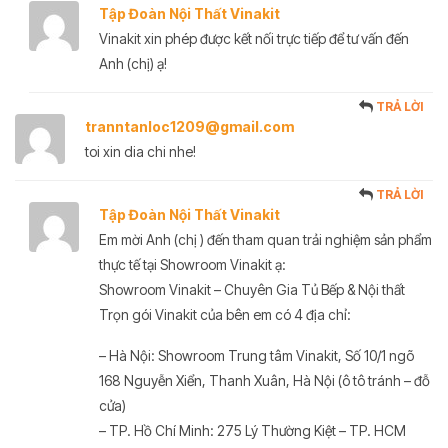
Tập Đoàn Nội Thất Vinakit
Vinakit xin phép được kết nối trực tiếp để tư vấn đến
Anh (chị) ạ!
TRẢ LỜI
tranntanloc1209@gmail.com
toi xin dia chi nhe!
TRẢ LỜI
Tập Đoàn Nội Thất Vinakit
Em mời Anh (chị ) đến tham quan trải nghiệm sản phẩm
thực tế tại Showroom Vinakit ạ:
Showroom Vinakit – Chuyên Gia Tủ Bếp & Nội thất
Trọn gói Vinakit của bên em có 4 địa chỉ:
– Hà Nội: Showroom Trung tâm Vinakit, Số 10/1 ngõ
168 Nguyễn Xiển, Thanh Xuân, Hà Nội (ô tô tránh – đỗ
cửa)
– TP. Hồ Chí Minh: 275 Lý Thường Kiệt – TP. HCM