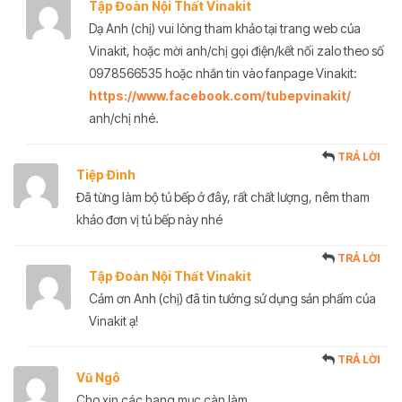
Tập Đoàn Nội Thất Vinakit
Dạ Anh (chị) vui lòng tham khảo tại trang web của
Vinakit, hoặc mời anh/chị gọi điện/kết nối zalo theo số
0978566535 hoặc nhắn tin vào fanpage Vinakit:
https://www.facebook.com/tubepvinakit/
anh/chị nhé.
TRẢ LỜI
Tiệp Đình
Đã từng làm bộ tủ bếp ở đây, rất chất lượng, nêm tham
khảo đơn vị tủ bếp này nhé
TRẢ LỜI
Tập Đoàn Nội Thất Vinakit
Cảm ơn Anh (chị) đã tin tưởng sử dụng sản phẩm của
Vinakit ạ!
TRẢ LỜI
Vũ Ngô
Cho xin các hang mục càn làm