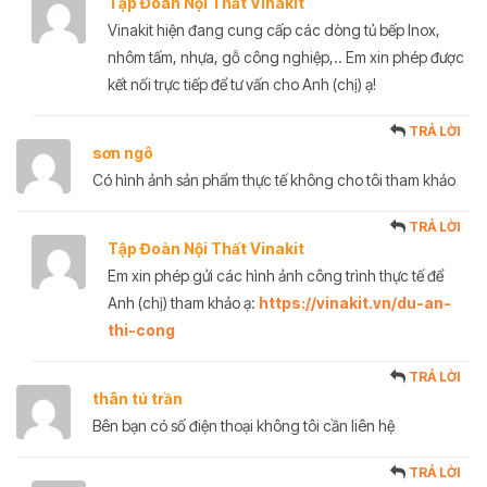
Tập Đoàn Nội Thất Vinakit
Vinakit hiện đang cung cấp các dòng tủ bếp Inox,
nhôm tấm, nhựa, gỗ công nghiệp,.. Em xin phép được
kết nối trực tiếp để tư vấn cho Anh (chị) ạ!
TRẢ LỜI
sơn ngô
Có hình ảnh sản phẩm thực tế không cho tôi tham khảo
TRẢ LỜI
Tập Đoàn Nội Thất Vinakit
Em xin phép gửi các hình ảnh công trình thực tế để
Anh (chị) tham khảo ạ:
https://vinakit.vn/du-an-
thi-cong
TRẢ LỜI
thân tú trần
Bên bạn có số điện thoại không tôi cần liên hệ
TRẢ LỜI