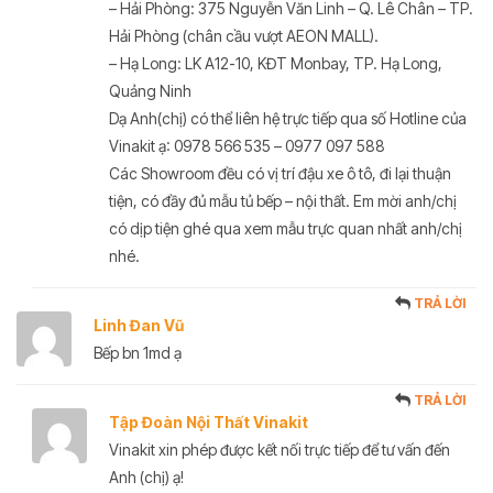
– Hải Phòng: 375 Nguyễn Văn Linh – Q. Lê Chân – TP.
Hải Phòng (chân cầu vượt AEON MALL).
– Hạ Long: LK A12-10, KĐT Monbay, TP. Hạ Long,
Quảng Ninh
Dạ Anh(chị) có thể liên hệ trực tiếp qua số Hotline của
Vinakit ạ: 0978 566 535 – 0977 097 588
Các Showroom đều có vị trí đậu xe ô tô, đi lại thuận
tiện, có đầy đủ mẫu tủ bếp – nội thất. Em mời anh/chị
có dịp tiện ghé qua xem mẫu trực quan nhất anh/chị
nhé.
TRẢ LỜI
Linh Đan Vũ
Bếp bn 1md ạ
TRẢ LỜI
Tập Đoàn Nội Thất Vinakit
Vinakit xin phép được kết nối trực tiếp để tư vấn đến
Anh (chị) ạ!