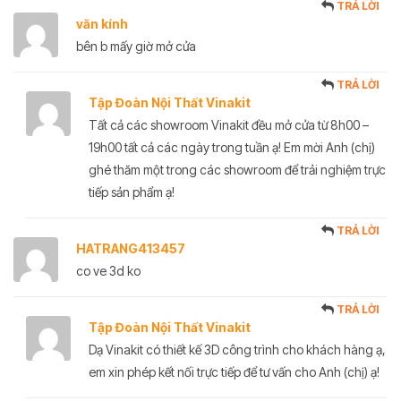
TRẢ LỜI
văn kính
bên b mấy giờ mở cửa
TRẢ LỜI
Tập Đoàn Nội Thất Vinakit
Tất cả các showroom Vinakit đều mở cửa từ 8h00 –
19h00 tất cả các ngày trong tuần ạ! Em mời Anh (chị)
ghé thăm một trong các showroom để trải nghiệm trực
tiếp sản phẩm ạ!
TRẢ LỜI
HATRANG413457
co ve 3d ko
TRẢ LỜI
Tập Đoàn Nội Thất Vinakit
Dạ Vinakit có thiết kế 3D công trình cho khách hàng ạ,
em xin phép kết nối trực tiếp để tư vấn cho Anh (chị) ạ!