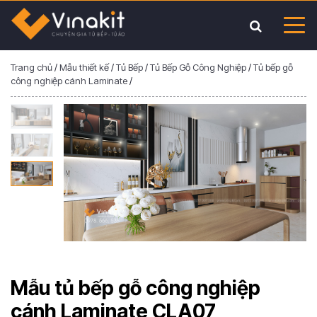
Trang chủ
/
Mẫu thiết kế
/
Tủ Bếp
/
Tủ Bếp Gỗ Công Nghiệp
/
Tủ bếp gỗ
công nghiệp cánh Laminate
/
Mẫu tủ bếp gỗ công nghiệp
cánh Laminate CLA07