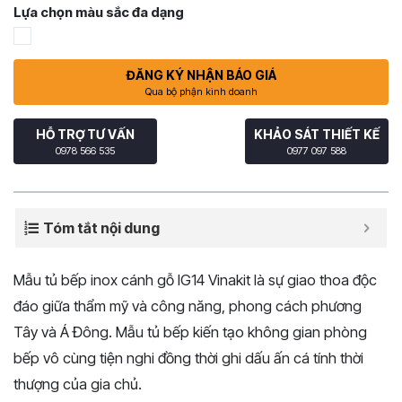
Lựa chọn màu sắc đa dạng
ĐĂNG KÝ NHẬN BÁO GIÁ
Qua bộ phận kinh doanh
HỖ TRỢ TƯ VẤN
KHẢO SÁT THIẾT KẾ
0978 566 535
0977 097 588
Tóm tắt nội dung
Mẫu tủ bếp inox cánh gỗ IG14 Vinakit là sự giao thoa độc
đáo giữa thẩm mỹ và công năng, phong cách phương
Tây và Á Đông. Mẫu tủ bếp kiến tạo không gian phòng
bếp vô cùng tiện nghi đồng thời ghi dấu ấn cá tính thời
thượng của gia chủ.