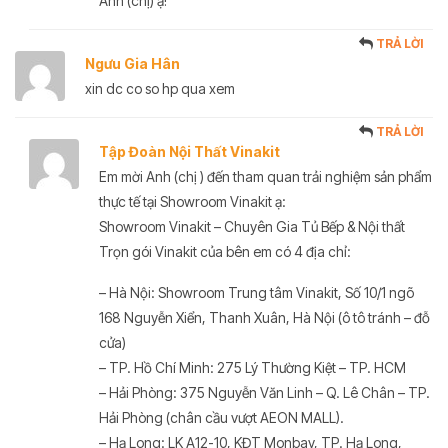
Anh (chị) ạ!
TRẢ LỜI
Ngưu Gia Hân
xin dc co so hp qua xem
TRẢ LỜI
Tập Đoàn Nội Thất Vinakit
Em mời Anh (chị ) đến tham quan trải nghiệm sản phẩm
thực tế tại Showroom Vinakit ạ:
Showroom Vinakit – Chuyên Gia Tủ Bếp & Nội thất
Trọn gói Vinakit của bên em có 4 địa chỉ:
– Hà Nội: Showroom Trung tâm Vinakit, Số 10/1 ngõ
168 Nguyễn Xiển, Thanh Xuân, Hà Nội (ô tô tránh – đỗ
cửa)
– TP. Hồ Chí Minh: 275 Lý Thường Kiệt – TP. HCM
– Hải Phòng: 375 Nguyễn Văn Linh – Q. Lê Chân – TP.
Hải Phòng (chân cầu vượt AEON MALL).
– Hạ Long: LK A12-10, KĐT Monbay, TP. Hạ Long,