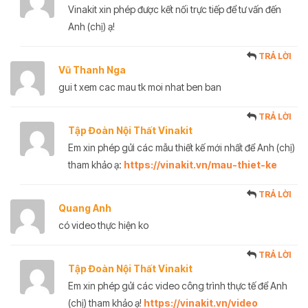
Vinakit xin phép được kết nối trực tiếp để tư vấn đến
Anh (chị) ạ!
TRẢ LỜI
Vũ Thanh Nga
gui t xem cac mau tk moi nhat ben ban
TRẢ LỜI
Tập Đoàn Nội Thất Vinakit
Em xin phép gửi các mẫu thiết kế mới nhất để Anh (chị)
tham khảo ạ:
https://vinakit.vn/mau-thiet-ke
TRẢ LỜI
Quang Anh
có video thực hiện ko
TRẢ LỜI
Tập Đoàn Nội Thất Vinakit
Em xin phép gửi các video công trình thực tế để Anh
(chị) tham khảo ạ!
https://vinakit.vn/video