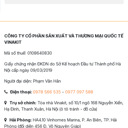
CÔNG TY CỔ PHẦN SẢN XUẤT VÀ THƯƠNG MẠI QUỐC TẾ
VINAKIT
Mã số thuế: 0108640830
Giấy chứng nhận ĐKDN do Sở Kế hoạch Đầu tư Thành phố Hà
Nội cấp ngày 09/03/2019
Người đại diện: Phạm Văn Hân
Điện thoại:
0978 566 535
-
0977 097 588
Trụ sở chính:
Tòa nhà Vinakit, số 10/1 ngõ 168 Nguyễn Xiển,
Hạ Đình, Thanh Xuân, Hà Nội (ô tô tránh - đỗ cửa)
Hải Phòng:
HA4.10 Vinhomes Marina, P. An Biên, TP. Hải
Phòng (đối diện 456 Đ. Võ Nguyên Giáp)