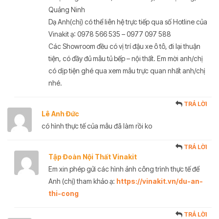
Quảng Ninh
Dạ Anh(chị) có thể liên hệ trực tiếp qua số Hotline của
Vinakit ạ: 0978 566 535 – 0977 097 588
Các Showroom đều có vị trí đậu xe ô tô, đi lại thuận
tiện, có đầy đủ mẫu tủ bếp – nội thất. Em mời anh/chị
có dịp tiện ghé qua xem mẫu trực quan nhất anh/chị
nhé.
TRẢ LỜI
Lê Anh Đức
có hình thực tế của mẫu đã làm rồi ko
TRẢ LỜI
Tập Đoàn Nội Thất Vinakit
Em xin phép gửi các hình ảnh công trình thực tế để
Anh (chị) tham khảo ạ:
https://vinakit.vn/du-an-
thi-cong
TRẢ LỜI