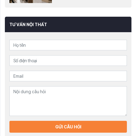
TƯ VẤN NỘI THẤT
GỬI CÂU HỎI