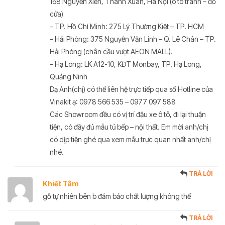
168 Nguyễn Xiển, Thanh Xuân, Hà Nội (ô tô tránh – đỗ
cửa)
– TP. Hồ Chí Minh: 275 Lý Thường Kiệt – TP. HCM
– Hải Phòng: 375 Nguyễn Văn Linh – Q. Lê Chân – TP.
Hải Phòng (chân cầu vượt AEON MALL).
– Hạ Long: LK A12-10, KĐT Monbay, TP. Hạ Long,
Quảng Ninh
Dạ Anh(chị) có thể liên hệ trực tiếp qua số Hotline của
Vinakit ạ: 0978 566 535 – 0977 097 588
Các Showroom đều có vị trí đậu xe ô tô, đi lại thuận
tiện, có đầy đủ mẫu tủ bếp – nội thất. Em mời anh/chị
có dịp tiện ghé qua xem mẫu trực quan nhất anh/chị
nhé.
TRẢ LỜI
Khiết Tâm
gỗ tự nhiên bên b đảm bảo chất lượng không thế
TRẢ LỜI