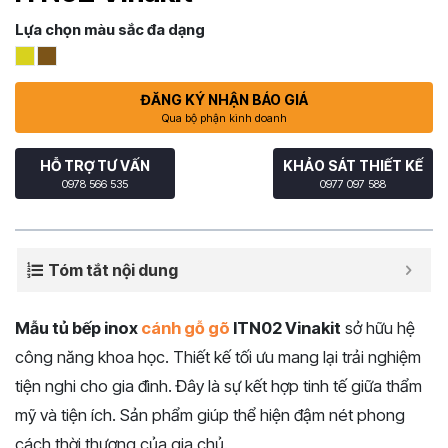
Lựa chọn màu sắc đa dạng
ĐĂNG KÝ NHẬN BÁO GIÁ
Qua bộ phận kinh doanh
HỖ TRỢ TƯ VẤN
KHẢO SÁT THIẾT KẾ
0978 566 535
0977 097 588
Tóm tắt nội dung
Mẫu tủ bếp inox
cánh gỗ gõ
ITN02 Vinakit
sở hữu hệ
công năng khoa học. Thiết kế tối ưu mang lại trải nghiệm
tiện nghi cho gia đình. Đây là sự kết hợp tinh tế giữa thẩm
mỹ và tiện ích. Sản phẩm giúp thể hiện đậm nét phong
cách thời thượng của gia chủ.