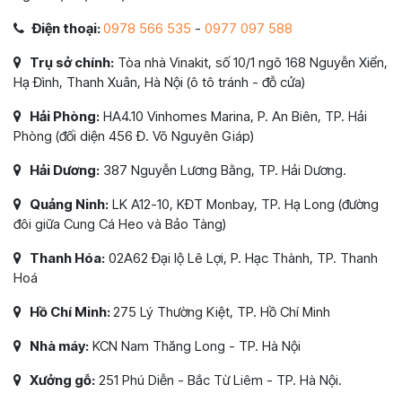
Điện thoại:
0978 566 535
-
0977 097 588
Trụ sở chính:
Tòa nhà Vinakit, số 10/1 ngõ 168 Nguyễn Xiển,
Hạ Đình, Thanh Xuân, Hà Nội (ô tô tránh - đỗ cửa)
Hải Phòng:
HA4.10 Vinhomes Marina, P. An Biên, TP. Hải
Phòng (đối diện 456 Đ. Võ Nguyên Giáp)
Hải Dương:
387 Nguyễn Lương Bằng, TP. Hải Dương.
Quảng Ninh:
LK A12-10, KĐT Monbay, TP. Hạ Long (đường
đôi giữa Cung Cá Heo và Bảo Tàng)
Thanh Hóa:
02A62 Đại lộ Lê Lợi, P. Hạc Thành, TP. Thanh
Hoá
Hồ Chí Minh:
275 Lý Thường Kiệt, TP. Hồ Chí Minh
Nhà máy:
KCN Nam Thăng Long - TP. Hà Nội
Xưởng gỗ:
251 Phú Diễn - Bắc Từ Liêm - TP. Hà Nội.