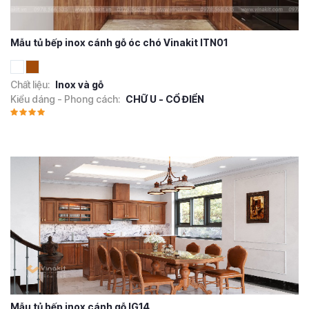
Mẫu tủ bếp inox cánh gỗ óc chó Vinakit ITN01
Chất liệu:
Inox và gỗ
Kiểu dáng - Phong cách:
CHỮ U - CỔ ĐIỂN
Mẫu tủ bếp inox cánh gỗ IG14