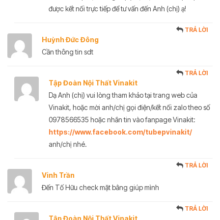
được kết nối trực tiếp để tư vấn đến Anh (chị) ạ!
TRẢ LỜI
Huỳnh Đức Đông
Cần thông tin sdt
TRẢ LỜI
Tập Đoàn Nội Thất Vinakit
Dạ Anh (chị) vui lòng tham khảo tại trang web của
Vinakit, hoặc mời anh/chị gọi điện/kết nối zalo theo số
0978566535 hoặc nhắn tin vào fanpage Vinakit:
https://www.facebook.com/tubepvinakit/
anh/chị nhé.
TRẢ LỜI
Vinh Trần
Đến Tố Hữu check mặt bằng giúp mình
TRẢ LỜI
Tập Đoàn Nội Thất Vinakit