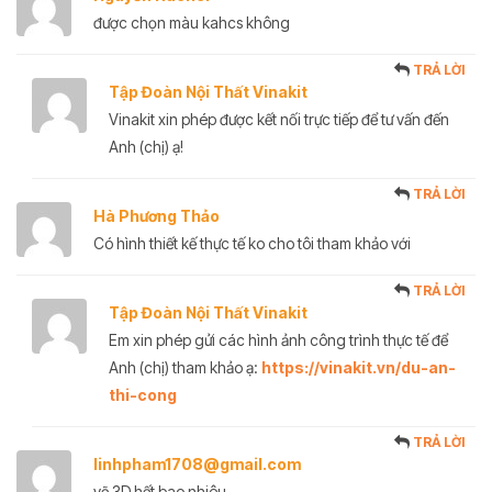
được chọn màu kahcs không
TRẢ LỜI
Tập Đoàn Nội Thất Vinakit
Vinakit xin phép được kết nối trực tiếp để tư vấn đến
Anh (chị) ạ!
TRẢ LỜI
Hà Phương Thảo
Có hình thiết kế thực tế ko cho tôi tham khảo với
TRẢ LỜI
Tập Đoàn Nội Thất Vinakit
Em xin phép gửi các hình ảnh công trình thực tế để
Anh (chị) tham khảo ạ:
https://vinakit.vn/du-an-
thi-cong
TRẢ LỜI
linhpham1708@gmail.com
vẽ 3D hết bao nhiêu