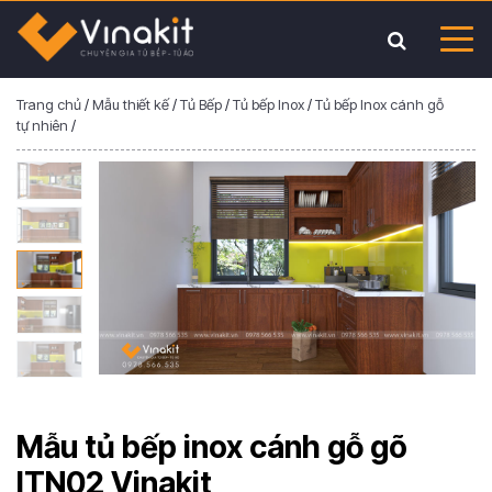
Trang chủ
/
Mẫu thiết kế
/
Tủ Bếp
/
Tủ bếp Inox
/
Tủ bếp Inox cánh gỗ
tự nhiên
/
Mẫu tủ bếp inox cánh gỗ gõ
ITN02 Vinakit