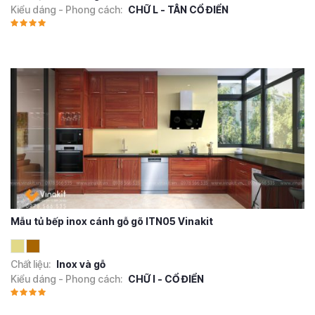
Kiểu dáng - Phong cách:
CHỮ L - TÂN CỔ ĐIỂN
Mẫu tủ bếp inox cánh gỗ gõ ITN05 Vinakit
Chất liệu:
Inox và gỗ
Kiểu dáng - Phong cách:
CHỮ I - CỔ ĐIỂN