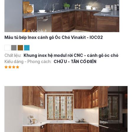
Mẫu tủ bếp Inox cánh gỗ Óc Chó Vinakit - IOC02
Chất liệu:
Khung inox hệ modul rời CNC - cánh gỗ óc chó
Kiểu dáng - Phong cách:
CHỮ U - TÂN CỔ ĐIỂN