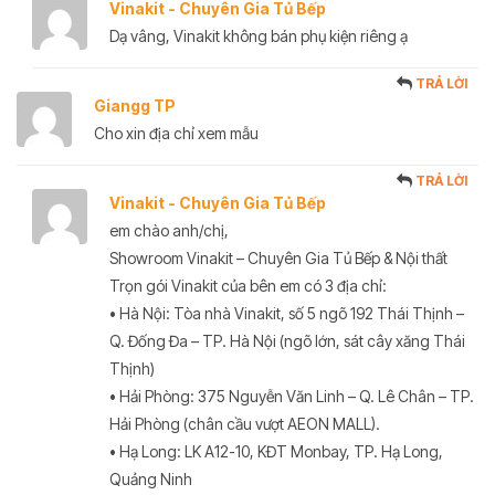
Vinakit - Chuyên Gia Tủ Bếp
Dạ vâng, Vinakit không bán phụ kiện riêng ạ
TRẢ LỜI
Giangg TP
Cho xin địa chỉ xem mẫu
TRẢ LỜI
Vinakit - Chuyên Gia Tủ Bếp
em chào anh/chị,
Showroom Vinakit – Chuyên Gia Tủ Bếp & Nội thất
Trọn gói Vinakit của bên em có 3 địa chỉ:
• Hà Nội: Tòa nhà Vinakit, số 5 ngõ 192 Thái Thịnh –
Q. Đống Đa – TP. Hà Nội (ngõ lớn, sát cây xăng Thái
Thịnh)
• Hải Phòng: 375 Nguyễn Văn Linh – Q. Lê Chân – TP.
Hải Phòng (chân cầu vượt AEON MALL).
• Hạ Long: LK A12-10, KĐT Monbay, TP. Hạ Long,
Quảng Ninh