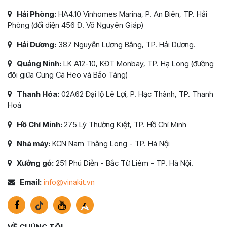
Hải Phòng:
HA4.10 Vinhomes Marina, P. An Biên, TP. Hải
Phòng (đối diện 456 Đ. Võ Nguyên Giáp)
Hải Dương:
387 Nguyễn Lương Bằng, TP. Hải Dương.
Quảng Ninh:
LK A12-10, KĐT Monbay, TP. Hạ Long (đường
đôi giữa Cung Cá Heo và Bảo Tàng)
Thanh Hóa:
02A62 Đại lộ Lê Lợi, P. Hạc Thành, TP. Thanh
Hoá
Hồ Chí Minh:
275 Lý Thường Kiệt, TP. Hồ Chí Minh
Nhà máy:
KCN Nam Thăng Long - TP. Hà Nội
Xưởng gỗ:
251 Phú Diễn - Bắc Từ Liêm - TP. Hà Nội.
Email:
info@vinakit.vn