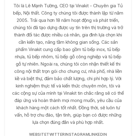
Tôi là Lê Mạnh Tường, CEO tại Vinakit - Chuyên gia Tủ
bếp, Nội thất. Công ty chúng tôi được thành lập từ năm
2005. Trải qua hơn 18 năm hoạt động và phát triển,
chúng tôi đã tạo dựng được uy tín trên thị trường và trở
thành đối tác được nhiều cá nhân, gia đình lựa chọn khi
cần kiến tạo, nâng tầm không gian sống. Các sản
phẩm Vinakit cung cấp bao gồm tủ bếp inox, tủ bếp
nhựa, tủ bếp nhôm, tủ bếp gỗ công nghiệp và tủ bếp
gỗ tự nhiên. Ngoài ra, chúng tôi còn nhận thiết kế thi
công nội thất trọn gói cho chung cư, nhà phố, nhà liền
kề và biệt thự, đảm bảo chất lượng, chi phí hợp lý. Với
kinh nghiệm thực tế và kiến thức chuyên môn, tôi và
các cộng sự của mình tại Vinakit tin chắc rằng sẽ có thể
đáp ứng và hoàn thành mọi mong muốn, yêu cầu của
khách hàng một cách tốt nhất. Đồng thời, sẽ luôn tư
vấn, hỗ trợ chu đáo, tận tình, giúp bạn có được những
lựa chọn đúng đắn và phù hợp nhất.
WEBSITE
TWITTER
INSTAGRAM
LINKEDIN