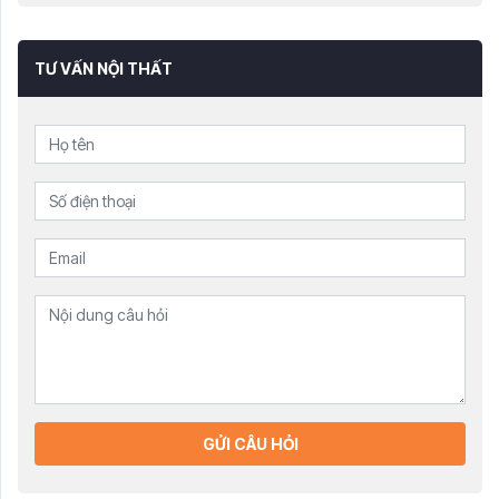
TƯ VẤN NỘI THẤT
GỬI CÂU HỎI