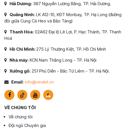
Hải Dương:
387 Nguyễn Lương Bằng, TP. Hải Dương.
Quảng Ninh:
LK A12-10, KĐT Monbay, TP. Hạ Long (đường
đôi giữa Cung Cá Heo và Bảo Tàng)
Thanh Hóa:
02A62 Đại lộ Lê Lợi, P. Hạc Thành, TP. Thanh
Hoá
Hồ Chí Minh:
275 Lý Thường Kiệt, TP. Hồ Chí Minh
Nhà máy:
KCN Nam Thăng Long - TP. Hà Nội
Xưởng gỗ:
251 Phú Diễn - Bắc Từ Liêm - TP. Hà Nội.
Email:
info@vinakit.vn
VỀ CHÚNG TÔI
Về chúng tôi
Đội ngũ Chuyên gia