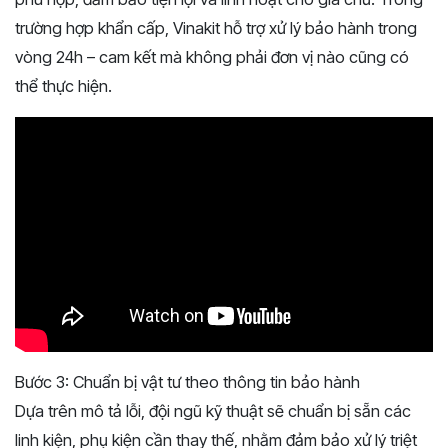
trường hợp khẩn cấp, Vinakit hỗ trợ xử lý bảo hành trong
vòng 24h – cam kết mà không phải đơn vị nào cũng có
thể thực hiện.
Bước 3: Chuẩn bị vật tư theo thông tin bảo hành
Dựa trên mô tả lỗi, đội ngũ kỹ thuật sẽ chuẩn bị sẵn các
linh kiện, phụ kiện cần thay thế, nhằm đảm bảo xử lý triệt