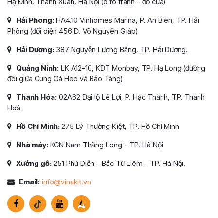
Hạ Đình, Thanh Xuân, Hà Nội (ô tô tránh - đỗ cửa)
Hải Phòng:
HA4.10 Vinhomes Marina, P. An Biên, TP. Hải
Phòng (đối diện 456 Đ. Võ Nguyên Giáp)
Hải Dương:
387 Nguyễn Lương Bằng, TP. Hải Dương.
Quảng Ninh:
LK A12-10, KĐT Monbay, TP. Hạ Long (đường
đôi giữa Cung Cá Heo và Bảo Tàng)
Thanh Hóa:
02A62 Đại lộ Lê Lợi, P. Hạc Thành, TP. Thanh
Hoá
Hồ Chí Minh:
275 Lý Thường Kiệt, TP. Hồ Chí Minh
Nhà máy:
KCN Nam Thăng Long - TP. Hà Nội
Xưởng gỗ:
251 Phú Diễn - Bắc Từ Liêm - TP. Hà Nội.
Email:
info@vinakit.vn