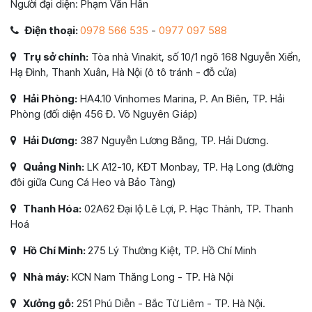
Người đại diện: Phạm Văn Hân
Điện thoại:
0978 566 535
-
0977 097 588
Trụ sở chính:
Tòa nhà Vinakit, số 10/1 ngõ 168 Nguyễn Xiển,
Hạ Đình, Thanh Xuân, Hà Nội (ô tô tránh - đỗ cửa)
Hải Phòng:
HA4.10 Vinhomes Marina, P. An Biên, TP. Hải
Phòng (đối diện 456 Đ. Võ Nguyên Giáp)
Hải Dương:
387 Nguyễn Lương Bằng, TP. Hải Dương.
Quảng Ninh:
LK A12-10, KĐT Monbay, TP. Hạ Long (đường
đôi giữa Cung Cá Heo và Bảo Tàng)
Thanh Hóa:
02A62 Đại lộ Lê Lợi, P. Hạc Thành, TP. Thanh
Hoá
Hồ Chí Minh:
275 Lý Thường Kiệt, TP. Hồ Chí Minh
Nhà máy:
KCN Nam Thăng Long - TP. Hà Nội
Xưởng gỗ:
251 Phú Diễn - Bắc Từ Liêm - TP. Hà Nội.