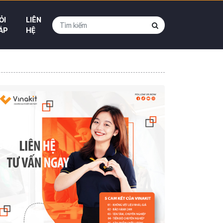
ỎI
LIÊN
ÁP
HỆ