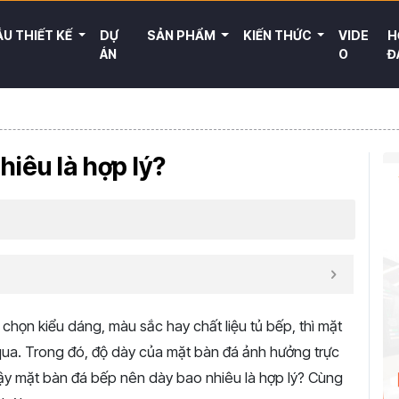
U THIẾT KẾ
DỰ
SẢN PHẨM
KIẾN THỨC
VIDE
H
ÁN
O
Đ
hiêu là hợp lý?
a chọn kiểu dáng, màu sắc hay chất liệu tủ bếp, thì mặt
qua. Trong đó, độ dày của mặt bàn đá ảnh hưởng trực
 Vậy mặt bàn đá bếp nên dày bao nhiêu là hợp lý? Cùng