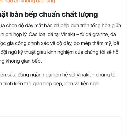
hì nấu ăn không đau lưng
 mặt bàn bếp chuẩn chất lượng
 lựa chọn độ dày mặt bàn đá bếp dựa trên tổng hòa giữa
phí hợp lý. Các loại đá tại Vinakit – từ đá granite, đá
ợc gia công chính xác về độ dày, bo mép thẩm mỹ, bề
đội ngũ kỹ thuật giàu kinh nghiệm của chúng tôi sẽ hỗ
ừng không gian bếp.
 sâu, đừng ngần ngại liên hệ với Vinakit – chúng tôi
rình kiến tạo gian bếp đẹp, bền và tiện nghi.