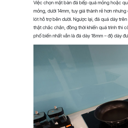
Việc chọn mặt bàn đá bếp quá mỏng hoặc quá
mỏng, dưới 14mm, tuy giá thành rẻ hơn nhưng 
lót hỗ trợ bên dưới. Ngược lại, đá quá dày trê
thật chắc chắn, đồng thời khiến quá trình thi
phổ biến nhất vẫn là đá dày 18mm – độ dày đượ