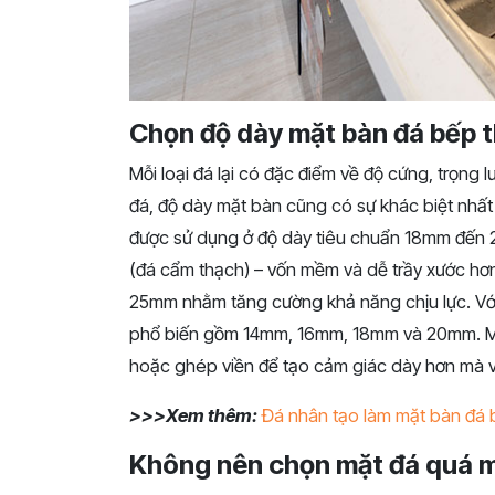
Chọn độ dày mặt bàn đá bếp t
Mỗi loại đá lại có đặc điểm về độ cứng, trọng l
đá, độ dày mặt bàn cũng có sự khác biệt nhất
được sử dụng ở độ dày tiêu chuẩn 18mm đến 2
(đá cẩm thạch) – vốn mềm và dễ trầy xước h
25mm nhằm tăng cường khả năng chịu lực. Với 
phổ biến gồm 14mm, 16mm, 18mm và 20mm. Mộ
hoặc ghép viền để tạo cảm giác dày hơn mà vẫ
>>>Xem thêm:
Đá nhân tạo làm mặt bàn đá 
Không nên chọn mặt đá quá 