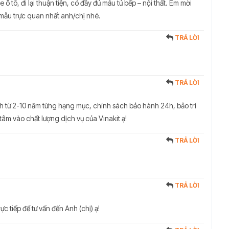
ô tô, đi lại thuận tiện, có đầy đủ mẫu tủ bếp – nội thất. Em mời
mẫu trực quan nhất anh/chị nhé.
TRẢ LỜI
TRẢ LỜI
h từ 2-10 năm từng hạng mục, chính sách bảo hành 24h, bảo trì
 tâm vào chất lượng dịch vụ của Vinakit ạ!
TRẢ LỜI
TRẢ LỜI
ực tiếp để tư vấn đến Anh (chị) ạ!