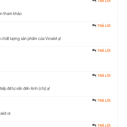
TRẢ LỜI
ên tham khảo
TRẢ LỜI
 chất lượng sản phẩm của Vinakit ạ!
TRẢ LỜI
TRẢ LỜI
tiếp để tư vấn đến Anh (chị) ạ!
TRẢ LỜI
kit ơi
TRẢ LỜI