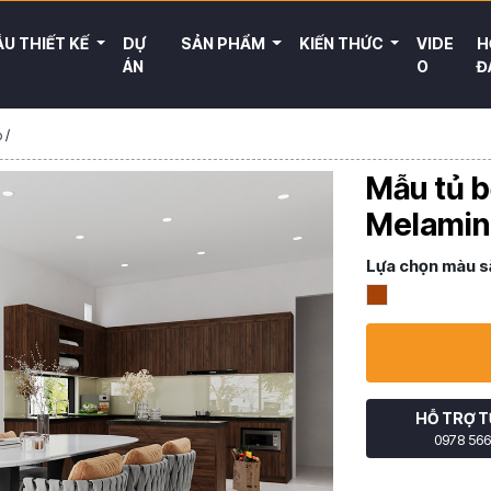
U THIẾT KẾ
DỰ
SẢN PHẨM
KIẾN THỨC
VIDE
H
ÁN
O
Đ
p
/
Mẫu tủ b
Melamin
Lựa chọn màu s
HỖ TRỢ T
0978 566