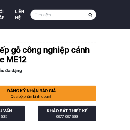
ỎI
LIÊN
ÁP
HỆ
ếp gỗ công nghiệp cánh
e ME12
ắc đa dạng
ĐĂNG KÝ NHẬN BÁO GIÁ
Qua bộ phận kinh doanh
Ư VẤN
KHẢO SÁT THIẾT KẾ
 535
0977 097 588