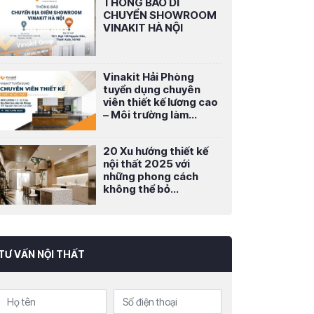
THÔNG BÁO DI
CHUYỂN SHOWROOM
VINAKIT HÀ NỘI
Vinakit Hải Phòng
tuyển dụng chuyên
viên thiết kế lương cao
– Môi trường làm...
20 Xu hướng thiết kế
nội thất 2025 với
những phong cách
không thể bỏ...
TƯ VẤN NỘI THẤT