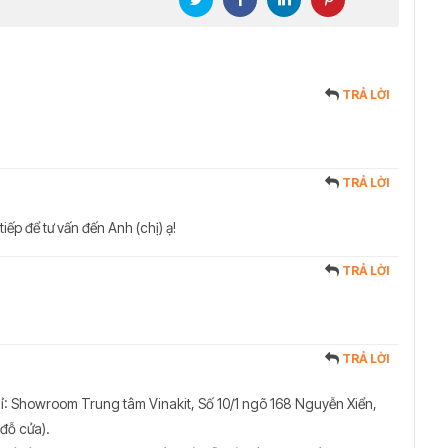
TRẢ LỜI
TRẢ LỜI
tiếp để tư vấn đến Anh (chị) ạ!
TRẢ LỜI
TRẢ LỜI
hỉ: Showroom Trung tâm Vinakit, Số 10/1 ngõ 168 Nguyễn Xiển,
 đỗ cửa).