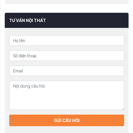
TƯ VẤN NỘI THẤT
GỬI CÂU HỎI