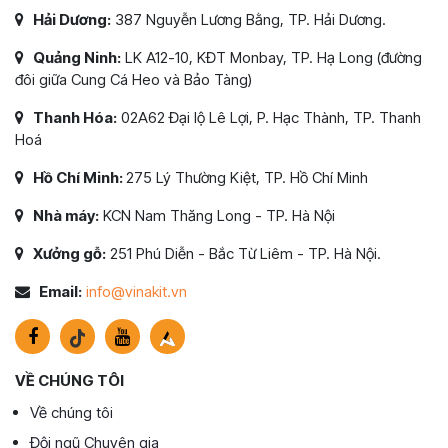
Hải Dương:
387 Nguyễn Lương Bằng, TP. Hải Dương.
Quảng Ninh:
LK A12-10, KĐT Monbay, TP. Hạ Long (đường
đôi giữa Cung Cá Heo và Bảo Tàng)
Thanh Hóa:
02A62 Đại lộ Lê Lợi, P. Hạc Thành, TP. Thanh
Hoá
Hồ Chí Minh:
275 Lý Thường Kiệt, TP. Hồ Chí Minh
Nhà máy:
KCN Nam Thăng Long - TP. Hà Nội
Xưởng gỗ:
251 Phú Diễn - Bắc Từ Liêm - TP. Hà Nội.
Email:
info@vinakit.vn
VỀ CHÚNG TÔI
Về chúng tôi
Đội ngũ Chuyên gia