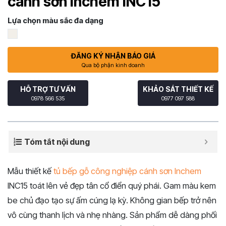
cánh sơn Inchem INC15
Lựa chọn màu sắc đa dạng
ĐĂNG KÝ NHẬN BÁO GIÁ
Qua bộ phận kinh doanh
HỖ TRỢ TƯ VẤN
KHẢO SÁT THIẾT KẾ
0978 566 535
0977 097 588
Tóm tắt nội dung
Mẫu thiết kế
tủ bếp gỗ công nghiệp cánh sơn Inchem
INC15 toát lên vẻ đẹp tân cổ điển quý phái. Gam màu kem
be chủ đạo tạo sự ấm cúng lạ kỳ. Không gian bếp trở nên
vô cùng thanh lịch và nhẹ nhàng. Sản phẩm dễ dàng phối