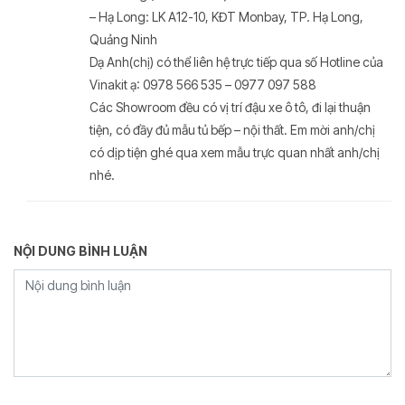
– Hạ Long: LK A12-10, KĐT Monbay, TP. Hạ Long,
Quảng Ninh
Dạ Anh(chị) có thể liên hệ trực tiếp qua số Hotline của
Vinakit ạ: 0978 566 535 – 0977 097 588
Các Showroom đều có vị trí đậu xe ô tô, đi lại thuận
tiện, có đầy đủ mẫu tủ bếp – nội thất. Em mời anh/chị
có dịp tiện ghé qua xem mẫu trực quan nhất anh/chị
nhé.
NỘI DUNG BÌNH LUẬN