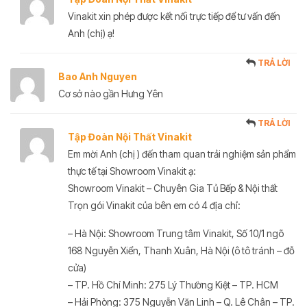
Vinakit xin phép được kết nối trực tiếp để tư vấn đến
Anh (chị) ạ!
TRẢ LỜI
Bao Anh Nguyen
Cơ sở nào gần Hưng Yên
TRẢ LỜI
Tập Đoàn Nội Thất Vinakit
Em mời Anh (chị ) đến tham quan trải nghiệm sản phẩm
thực tế tại Showroom Vinakit ạ:
Showroom Vinakit – Chuyên Gia Tủ Bếp & Nội thất
Trọn gói Vinakit của bên em có 4 địa chỉ:
– Hà Nội: Showroom Trung tâm Vinakit, Số 10/1 ngõ
168 Nguyễn Xiển, Thanh Xuân, Hà Nội (ô tô tránh – đỗ
cửa)
– TP. Hồ Chí Minh: 275 Lý Thường Kiệt – TP. HCM
– Hải Phòng: 375 Nguyễn Văn Linh – Q. Lê Chân – TP.