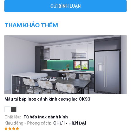
THAM KHẢO THÊM
Mẫu tủ bếp Inox cánh kính cường lực CK93
Chất liệu:
Tủ bếp inox cánh kính
Kiểu dáng - Phong cách:
CHỮ I - HIỆN ĐẠI