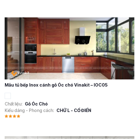
Mẫu tủ bếp Inox cánh gỗ Óc chó Vinakit – IOC05
Chất liệu:
Gỗ Óc Chó
Kiểu dáng - Phong cách:
CHỮ L - CỔ ĐIỂN