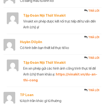
Có bảng màu tủ kính ko
TRẢ LỜI
Tập Đoàn Nội Thất Vinakit
Vinakit xin phép được kết nối trực tiếp để tư vấn đến
Anh (chị) ạ!
TRẢ LỜI
Huyền DUyên
Có hình bên bạn thiết kế thực tế ko
TRẢ LỜI
Tập Đoàn Nội Thất Vinakit
Em xin phép gửi các hình ảnh công trình thực tế để
Anh (chị) tham khảo ạ:
https://vinakit.vn/du-an-
thi-cong
TRẢ LỜI
TP Loan
tủ kịch trần khác gì tủ thường