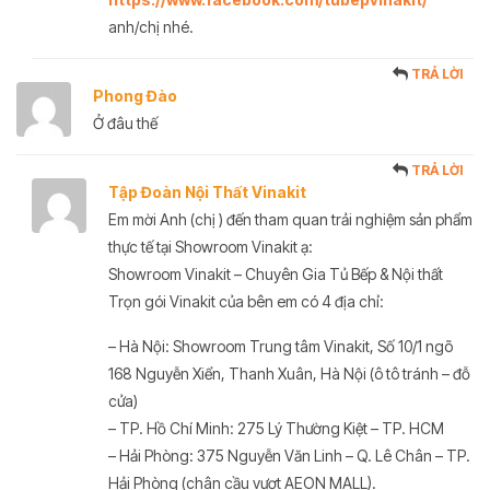
anh/chị nhé.
TRẢ LỜI
Phong Đào
Ở đâu thế
TRẢ LỜI
Tập Đoàn Nội Thất Vinakit
Em mời Anh (chị ) đến tham quan trải nghiệm sản phẩm
thực tế tại Showroom Vinakit ạ:
Showroom Vinakit – Chuyên Gia Tủ Bếp & Nội thất
Trọn gói Vinakit của bên em có 4 địa chỉ:
– Hà Nội: Showroom Trung tâm Vinakit, Số 10/1 ngõ
168 Nguyễn Xiển, Thanh Xuân, Hà Nội (ô tô tránh – đỗ
cửa)
– TP. Hồ Chí Minh: 275 Lý Thường Kiệt – TP. HCM
– Hải Phòng: 375 Nguyễn Văn Linh – Q. Lê Chân – TP.
Hải Phòng (chân cầu vượt AEON MALL).