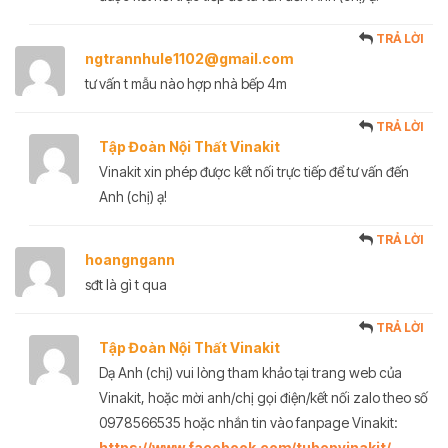
TRẢ LỜI
ngtrannhule1102@gmail.com
tư vấn t mẫu nào hợp nhà bếp 4m
TRẢ LỜI
Tập Đoàn Nội Thất Vinakit
Vinakit xin phép được kết nối trực tiếp để tư vấn đến
Anh (chị) ạ!
TRẢ LỜI
hoangngann
sđt là gì t qua
TRẢ LỜI
Tập Đoàn Nội Thất Vinakit
Dạ Anh (chị) vui lòng tham khảo tại trang web của
Vinakit, hoặc mời anh/chị gọi điện/kết nối zalo theo số
0978566535 hoặc nhắn tin vào fanpage Vinakit:
https://www.facebook.com/tubepvinakit/