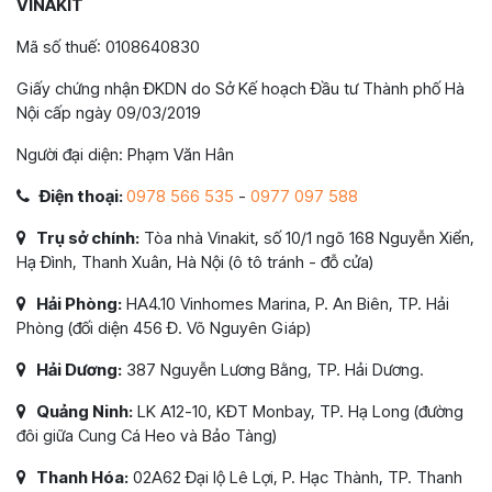
VINAKIT
Mã số thuế: 0108640830
Giấy chứng nhận ĐKDN do Sở Kế hoạch Đầu tư Thành phố Hà
Nội cấp ngày 09/03/2019
Người đại diện: Phạm Văn Hân
Điện thoại:
0978 566 535
-
0977 097 588
Trụ sở chính:
Tòa nhà Vinakit, số 10/1 ngõ 168 Nguyễn Xiển,
Hạ Đình, Thanh Xuân, Hà Nội (ô tô tránh - đỗ cửa)
Hải Phòng:
HA4.10 Vinhomes Marina, P. An Biên, TP. Hải
Phòng (đối diện 456 Đ. Võ Nguyên Giáp)
Hải Dương:
387 Nguyễn Lương Bằng, TP. Hải Dương.
Quảng Ninh:
LK A12-10, KĐT Monbay, TP. Hạ Long (đường
đôi giữa Cung Cá Heo và Bảo Tàng)
Thanh Hóa:
02A62 Đại lộ Lê Lợi, P. Hạc Thành, TP. Thanh