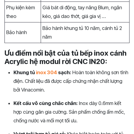
Phụ kiện kèm
Giá bát di động, tay nâng Blum, ngăn
theo
kéo, giá dao thớt, giá gia vị …
Bảo hành khung tủ 10 năm, cánh tủ 2
Bảo hành
năm
Ưu điểm nổi bật của tủ bếp inox cánh
Acrylic hệ modul rời CNC IN20:
Khung tủ
inox 304
sạch:
Hoàn toàn không sơn tĩnh
điện. Chất liệu đã được cấp chứng nhận chất lượng
bởi Vinacomin.
Kết cấu vô cùng chắc chắn:
Inox dày 0.6mm kết
hợp cùng gân gia cường. Sản phẩm chống ẩm mốc,
chống nước và mối mọt tối ưu.
Vượt trội hơn tủ giá rẻ:
Khác biệt hoàn toàn với tủ