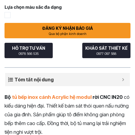
Lựa chọn màu sắc đa dạng
ĐĂNG KÝ NHẬN BÁO GIÁ
Qua bộ phận kinh doanh
HỖ TRỢ TƯ VẤN
KHẢO SÁT THIẾT KẾ
0978 566 535
0977 097 588
Tóm tắt nội dung
Bộ
tủ bếp inox cánh Acrylic hệ modul
rời CNC IN20
có
kiểu dáng hiện đại. Thiết kế bám sát thói quen nấu nướng
của gia đình. Sản phẩm giúp tô điểm không gian phòng
bếp thêm cao cấp. Đồng thời, bộ tủ mang lại trải nghiệm
tiện nghi vượt trội.