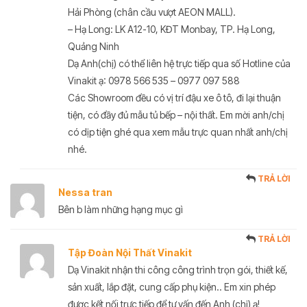
Hải Phòng (chân cầu vượt AEON MALL).
– Hạ Long: LK A12-10, KĐT Monbay, TP. Hạ Long,
Quảng Ninh
Dạ Anh(chị) có thể liên hệ trực tiếp qua số Hotline của
Vinakit ạ: 0978 566 535 – 0977 097 588
Các Showroom đều có vị trí đậu xe ô tô, đi lại thuận
tiện, có đầy đủ mẫu tủ bếp – nội thất. Em mời anh/chị
có dịp tiện ghé qua xem mẫu trực quan nhất anh/chị
nhé.
TRẢ LỜI
Nessa tran
Bên b làm những hạng mục gì
TRẢ LỜI
Tập Đoàn Nội Thất Vinakit
Dạ Vinakit nhận thi công công trình trọn gói, thiết kế,
sản xuất, lắp đặt, cung cấp phụ kiện.. Em xin phép
được kết nối trực tiếp để tư vấn đến Anh (chị) ạ!