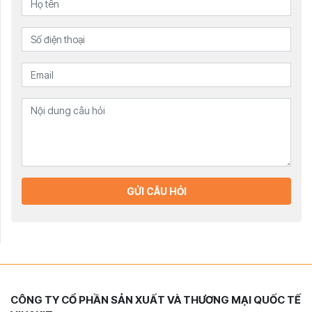
GỬI CÂU HỎI
CÔNG TY CỔ PHẦN SẢN XUẤT VÀ THƯƠNG MẠI QUỐC TẾ