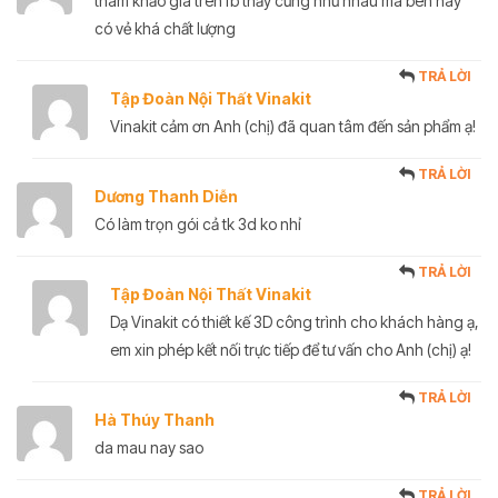
tham khảo giá trên fb thấy cũng như nhau mà bên này
có vẻ khá chất lượng
TRẢ LỜI
Tập Đoàn Nội Thất Vinakit
Vinakit cảm ơn Anh (chị) đã quan tâm đến sản phẩm ạ!
TRẢ LỜI
Dương Thanh Diễn
Có làm trọn gói cả tk 3d ko nhỉ
TRẢ LỜI
Tập Đoàn Nội Thất Vinakit
Dạ Vinakit có thiết kế 3D công trình cho khách hàng ạ,
em xin phép kết nối trực tiếp để tư vấn cho Anh (chị) ạ!
TRẢ LỜI
Hà Thúy Thanh
da mau nay sao
TRẢ LỜI