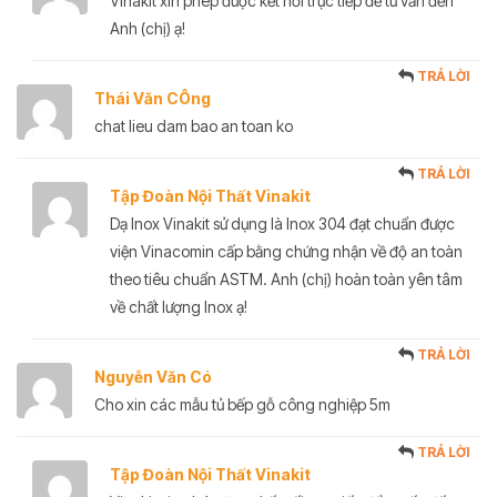
Vinakit xin phép được kết nối trực tiếp để tư vấn đến
Anh (chị) ạ!
TRẢ LỜI
Thái Văn CÔng
chat lieu dam bao an toan ko
TRẢ LỜI
Tập Đoàn Nội Thất Vinakit
Dạ Inox Vinakit sử dụng là Inox 304 đạt chuẩn được
viện Vinacomin cấp bằng chứng nhận về độ an toàn
theo tiêu chuẩn ASTM. Anh (chị) hoàn toàn yên tâm
về chất lượng Inox ạ!
TRẢ LỜI
Nguyễn Văn Có
Cho xin các mẫu tủ bếp gỗ công nghiệp 5m
TRẢ LỜI
Tập Đoàn Nội Thất Vinakit