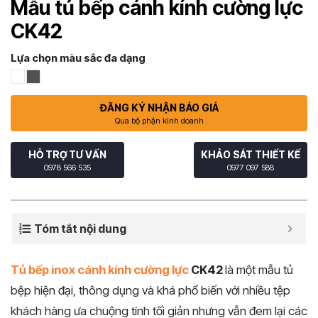
Mẫu tủ bếp cánh kính cường lực
CK42
Lựa chọn màu sắc đa dạng
ĐĂNG KÝ NHẬN BÁO GIÁ
Qua bộ phận kinh doanh
HỖ TRỢ TƯ VẤN
KHẢO SÁT THIẾT KẾ
0978 566 535
0977 097 588
Tóm tắt nội dung
Tủ bếp inox cánh kính cường lực
CK42
là một mẫu tủ
bệp hiện đại, thông dụng và khá phổ biến với nhiều tệp
khách hàng ưa chuộng tính tối giản nhưng vẫn đem lại các