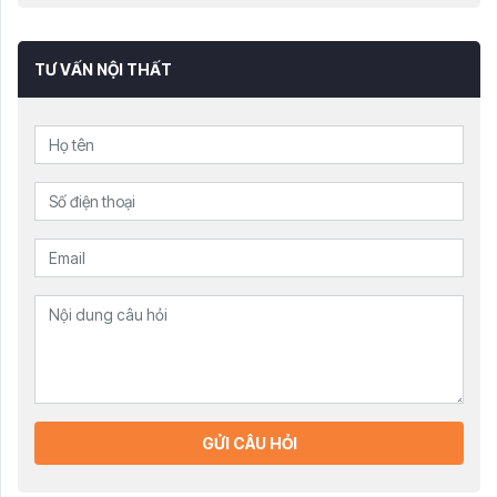
TƯ VẤN NỘI THẤT
GỬI CÂU HỎI