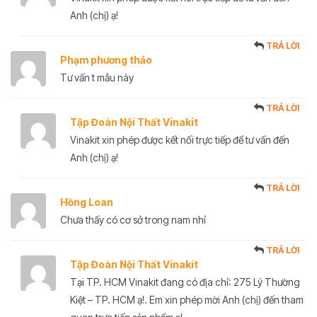
Anh (chị) ạ!
TRẢ LỜI
Phạm phương thảo
Tư vấn t mẫu này
TRẢ LỜI
Tập Đoàn Nội Thất Vinakit
Vinakit xin phép được kết nối trực tiếp để tư vấn đến
Anh (chị) ạ!
TRẢ LỜI
Hồng Loan
Chưa thấy có cơ sở trong nam nhỉ
TRẢ LỜI
Tập Đoàn Nội Thất Vinakit
Tại TP. HCM Vinakit đang có địa chỉ: 275 Lý Thường
Kiệt – TP. HCM ạ!. Em xin phép mời Anh (chị) đến tham