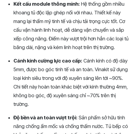
Kết cấu module thông minh:
Hệ thống gồm nhiều
khoang tủ độc lập ghép nối với nhau. Thiết kế này
mang lại thẩm mỹ tinh tế và chịu tải trọng cực tốt. Cơ
cấu vận hành linh hoạt, dễ dàng vận chuyển và sắp
xếp công năng. Điểm này vượt trội hơn hẳn các loại tủ
băng dài, nặng và kém linh hoạt trên thị trường.
Cánh kính cường lực cao cấp:
Cánh kính có độ dày
5mm, được bo góc tinh tế và an toàn. Vinakit sử dụng
loại kính siêu trong với độ xuyên sáng lên tới ~90%.
Chi tiết này hoàn toàn khác biệt với kính thường 4mm,
không bo góc, độ xuyên sáng chỉ ~70% trên thị
trường.
Độ bền và an toàn vượt trội:
Sản phẩm sở hữu tính
năng chống ẩm mốc và chống thấm nước. Tủ bếp có