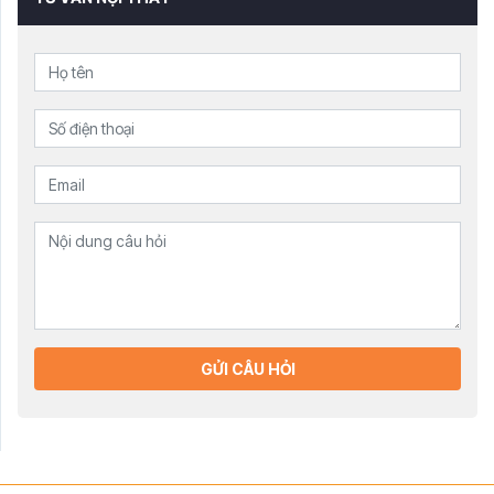
GỬI CÂU HỎI