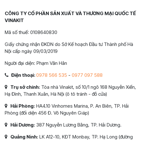
CÔNG TY CỔ PHẦN SẢN XUẤT VÀ THƯƠNG MẠI QUỐC TẾ
VINAKIT
Mã số thuế: 0108640830
Giấy chứng nhận ĐKDN do Sở Kế hoạch Đầu tư Thành phố Hà
Nội cấp ngày 09/03/2019
Người đại diện: Phạm Văn Hân
Điện thoại:
0978 566 535
-
0977 097 588
Trụ sở chính:
Tòa nhà Vinakit, số 10/1 ngõ 168 Nguyễn Xiển,
Hạ Đình, Thanh Xuân, Hà Nội (ô tô tránh - đỗ cửa)
Hải Phòng:
HA4.10 Vinhomes Marina, P. An Biên, TP. Hải
Phòng (đối diện 456 Đ. Võ Nguyên Giáp)
Hải Dương:
387 Nguyễn Lương Bằng, TP. Hải Dương.
Quảng Ninh:
LK A12-10, KĐT Monbay, TP. Hạ Long (đường