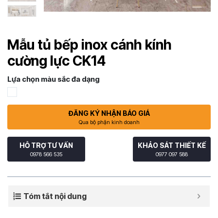
Mẫu tủ bếp inox cánh kính
cường lực CK14
Lựa chọn màu sắc đa dạng
ĐĂNG KÝ NHẬN BÁO GIÁ
Qua bộ phận kinh doanh
HỖ TRỢ TƯ VẤN
KHẢO SÁT THIẾT KẾ
0978 566 535
0977 097 588
Tóm tắt nội dung