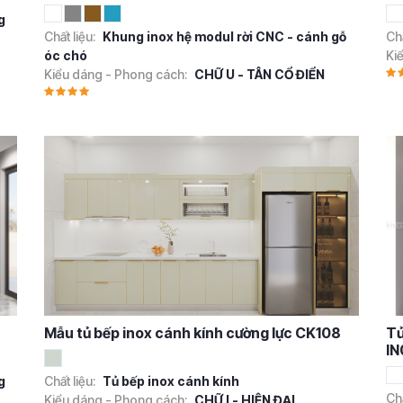
g
Chất liệu:
Khung inox hệ modul rời CNC - cánh gỗ
Chấ
óc chó
Ki
Kiểu dáng - Phong cách:
CHỮ U - TÂN CỔ ĐIỂN
Mẫu tủ bếp inox cánh kính cường lực CK108
Tủ
IN
g
Chất liệu:
Tủ bếp inox cánh kính
Chấ
Kiểu dáng - Phong cách:
CHỮ I - HIỆN ĐẠI