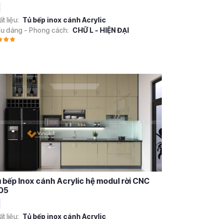
t liệu:
Tủ bếp inox cánh Acrylic
ểu dáng - Phong cách:
CHỮ L - HIỆN ĐẠI
 bếp Inox cánh Acrylic hệ modul rời CNC
05
t liệu:
Tủ bếp inox cánh Acrylic