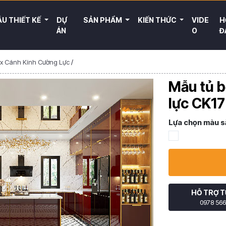
U THIẾT KẾ
DỰ
SẢN PHẨM
KIẾN THỨC
VIDE
H
ÁN
O
Đ
ox Cánh Kính Cường Lực
/
Mẫu tủ b
lực CK17
Lựa chọn màu s
HỖ TRỢ T
0978 566