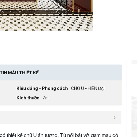
TIN MẪU THIẾT KẾ
Kiểu dáng - Phong cách
CHỮ U - HIỆN ĐẠI
Kích thước
7m
có thiết kế chữ U ấn tượng. Tủ nổi bật với gam màu đỏ