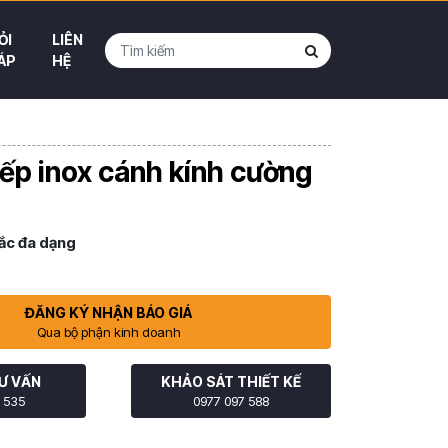
ỎI
LIÊN
ÁP
HỆ
ếp inox cánh kính cường
ắc đa dạng
ĐĂNG KÝ NHẬN BÁO GIÁ
Qua bộ phận kinh doanh
Ư VẤN
KHẢO SÁT THIẾT KẾ
 535
0977 097 588