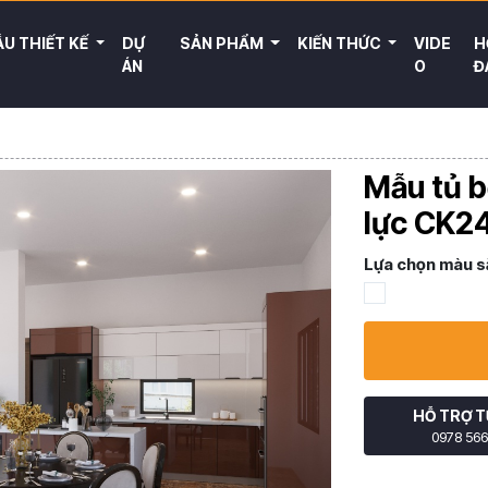
U THIẾT KẾ
DỰ
SẢN PHẨM
KIẾN THỨC
VIDE
H
ÁN
O
Đ
Mẫu tủ b
lực CK2
Lựa chọn màu s
HỖ TRỢ T
0978 566