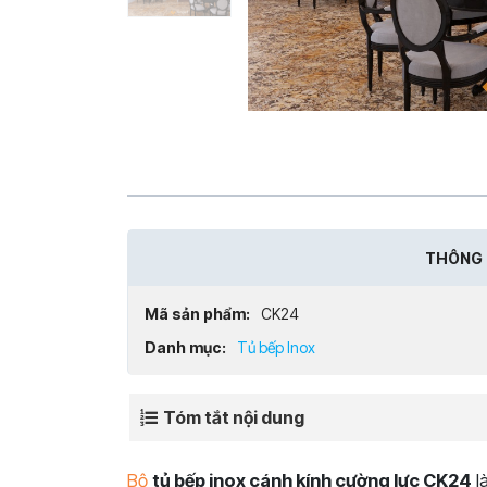
THÔNG 
Mã sản phẩm:
CK24
Danh mục:
Tủ bếp Inox
Tóm tắt nội dung
Bộ
tủ bếp inox cánh kính cường lực CK24
l