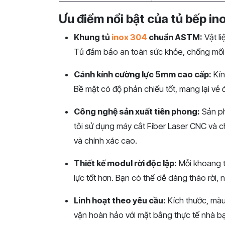
Ưu điểm nổi bật của tủ bếp in
Khung tủ
inox 304
chuẩn ASTM:
Vật li
Tủ đảm bảo an toàn sức khỏe, chống mối
Cánh kính cường lực 5mm cao cấp:
Kín
Bề mặt có độ phản chiếu tốt, mang lại vẻ
Công nghệ sản xuất tiên phong:
Sản ph
tôi sử dụng máy cắt Fiber Laser CNC và c
và chính xác cao.
Thiết kế modul rời độc lập:
Mỗi khoang tủ
lực tốt hơn. Bạn có thể dễ dàng tháo rời, 
Linh h
oạt theo yêu cầu:
Kích thước, màu
vặn hoàn hảo với mặt bằng thực tế nhà b