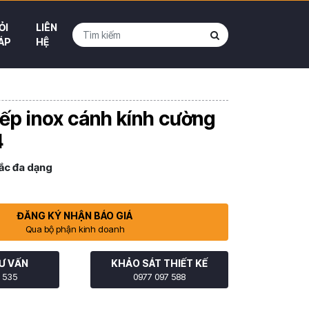
ỎI
LIÊN
ÁP
HỆ
ếp inox cánh kính cường
4
ắc đa dạng
ĐĂNG KÝ NHẬN BÁO GIÁ
Qua bộ phận kinh doanh
Ư VẤN
KHẢO SÁT THIẾT KẾ
 535
0977 097 588