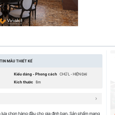
TIN MẪU THIẾT KẾ
Kiểu dáng - Phong cách
CHỮ L - HIỆN ĐẠI
Kích thước
8m
à lựa chọn hàng đầu cho gia đình bạn. Sản phẩm mang