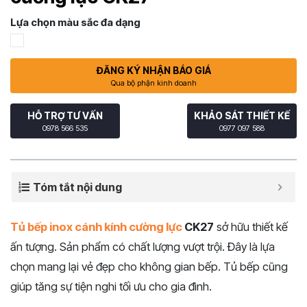
Lựa chọn màu sắc đa dạng
ĐĂNG KÝ NHẬN BÁO GIÁ
Qua bộ phận kinh doanh
HỖ TRỢ TƯ VẤN
KHẢO SÁT THIẾT KẾ
0978 566 535
0977 097 588
Tóm tắt nội dung
Tủ bếp inox cánh kính cường lực
CK27
sở hữu thiết kế
ấn tượng. Sản phẩm có chất lượng vượt trội. Đây là lựa
chọn mang lại vẻ đẹp cho không gian bếp. Tủ bếp cũng
giúp tăng sự tiện nghi tối ưu cho gia đình.