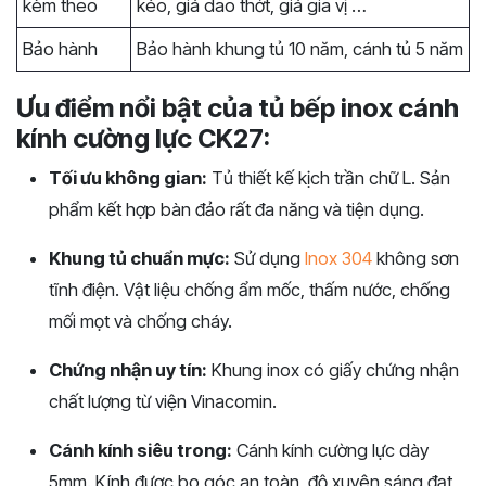
kèm theo
kéo, giá dao thớt, giá gia vị …
Bảo hành
Bảo hành khung tủ 10 năm, cánh tủ 5 năm
Ưu điểm nổi bật của tủ bếp inox cánh
kính cường lực CK27:
Tối ưu không gian:
Tủ thiết kế kịch trần chữ L. Sản
phẩm kết hợp bàn đảo rất đa năng và tiện dụng.
Khung tủ chuẩn mực:
Sử dụng
Inox 304
không sơn
tĩnh điện. Vật liệu chống ẩm mốc, thấm nước, chống
mối mọt và chống cháy.
Chứng nhận uy tín:
Khung inox có giấy chứng nhận
chất lượng từ viện Vinacomin.
Cánh kính siêu trong:
Cánh kính cường lực dày
5mm. Kính được bo góc an toàn, độ xuyên sáng đạt