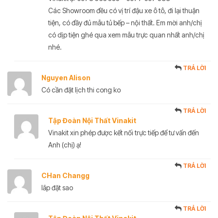
Các Showroom đều có vị trí đậu xe ô tô, đi lại thuận
tiện, có đầy đủ mẫu tủ bếp – nội thất. Em mời anh/chị
có dịp tiện ghé qua xem mẫu trực quan nhất anh/chị
nhé.
TRẢ LỜI
Nguyen Alison
Có cần đặt lịch thi cong ko
TRẢ LỜI
Tập Đoàn Nội Thất Vinakit
Vinakit xin phép được kết nối trực tiếp để tư vấn đến
Anh (chị) ạ!
TRẢ LỜI
CHan Changg
lắp đặt sao
TRẢ LỜI