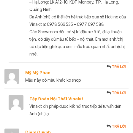
– Hạ Long: LK A12-10, KĐT Monbay, TP. Hạ Long,
Quảng Ninh
Dạ Anh(chị) có thể liên hệ trực tiếp qua số Hotline của
Vinakit ạ: 0978 566 535 – 0977 097 588
Các Showroom đều có vị trí đậu xe ô tô, đi lại thuận
tiện, có đầy đủ mẫu tủ bếp – nội thất. Em mời anh/chị
có dịp tiện ghé qua xem mẫu trực quan nhất anh/chị
nhé.
TRẢ LỜI
Mỹ Mỹ Phan
Mẫu này có màu khác ko shop
TRẢ LỜI
Tập Đoàn Nội Thất Vinakit
Vinakit xin phép được kết nối trực tiếp để tư vấn đến
Anh (chị) ạ!
TRẢ LỜI
Diem Quynh