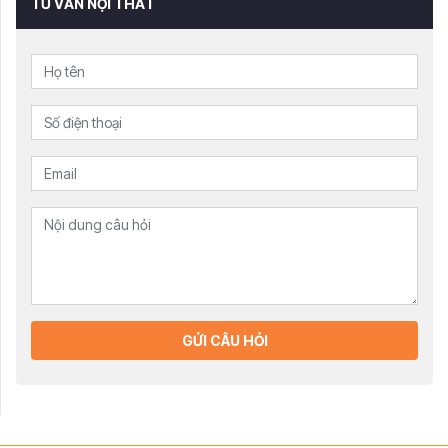
TƯ VẤN NỘI THẤT
GỬI CÂU HỎI