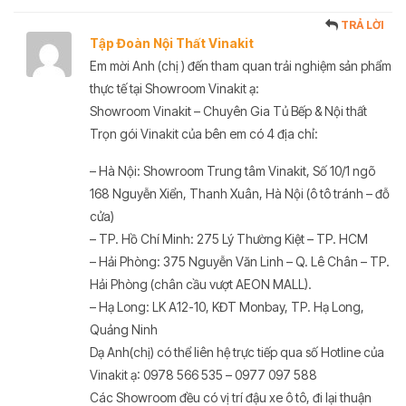
TRẢ LỜI
Tập Đoàn Nội Thất Vinakit
Em mời Anh (chị ) đến tham quan trải nghiệm sản phẩm
thực tế tại Showroom Vinakit ạ:
Showroom Vinakit – Chuyên Gia Tủ Bếp & Nội thất
Trọn gói Vinakit của bên em có 4 địa chỉ:
– Hà Nội: Showroom Trung tâm Vinakit, Số 10/1 ngõ
168 Nguyễn Xiển, Thanh Xuân, Hà Nội (ô tô tránh – đỗ
cửa)
– TP. Hồ Chí Minh: 275 Lý Thường Kiệt – TP. HCM
– Hải Phòng: 375 Nguyễn Văn Linh – Q. Lê Chân – TP.
Hải Phòng (chân cầu vượt AEON MALL).
– Hạ Long: LK A12-10, KĐT Monbay, TP. Hạ Long,
Quảng Ninh
Dạ Anh(chị) có thể liên hệ trực tiếp qua số Hotline của
Vinakit ạ: 0978 566 535 – 0977 097 588
Các Showroom đều có vị trí đậu xe ô tô, đi lại thuận