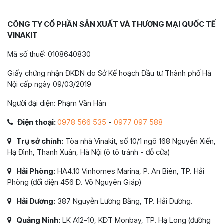
CÔNG TY CỔ PHẦN SẢN XUẤT VÀ THƯƠNG MẠI QUỐC TẾ
VINAKIT
Mã số thuế: 0108640830
Giấy chứng nhận ĐKDN do Sở Kế hoạch Đầu tư Thành phố Hà
Nội cấp ngày 09/03/2019
Người đại diện: Phạm Văn Hân
Điện thoại:
0978 566 535
-
0977 097 588
Trụ sở chính:
Tòa nhà Vinakit, số 10/1 ngõ 168 Nguyễn Xiển,
Hạ Đình, Thanh Xuân, Hà Nội (ô tô tránh - đỗ cửa)
Hải Phòng:
HA4.10 Vinhomes Marina, P. An Biên, TP. Hải
Phòng (đối diện 456 Đ. Võ Nguyên Giáp)
Hải Dương:
387 Nguyễn Lương Bằng, TP. Hải Dương.
Quảng Ninh:
LK A12-10, KĐT Monbay, TP. Hạ Long (đường