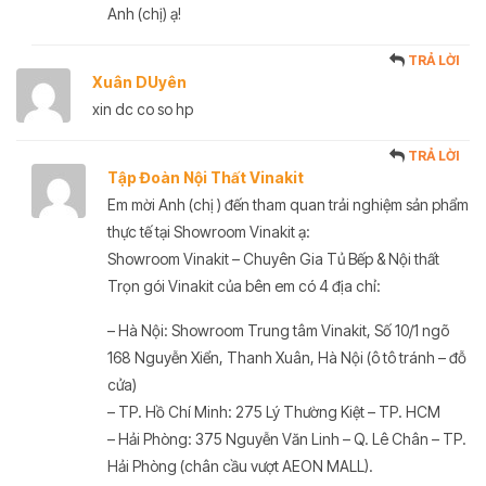
Anh (chị) ạ!
TRẢ LỜI
Xuân DUyên
xin dc co so hp
TRẢ LỜI
Tập Đoàn Nội Thất Vinakit
Em mời Anh (chị ) đến tham quan trải nghiệm sản phẩm
thực tế tại Showroom Vinakit ạ:
Showroom Vinakit – Chuyên Gia Tủ Bếp & Nội thất
Trọn gói Vinakit của bên em có 4 địa chỉ:
– Hà Nội: Showroom Trung tâm Vinakit, Số 10/1 ngõ
168 Nguyễn Xiển, Thanh Xuân, Hà Nội (ô tô tránh – đỗ
cửa)
– TP. Hồ Chí Minh: 275 Lý Thường Kiệt – TP. HCM
– Hải Phòng: 375 Nguyễn Văn Linh – Q. Lê Chân – TP.
Hải Phòng (chân cầu vượt AEON MALL).