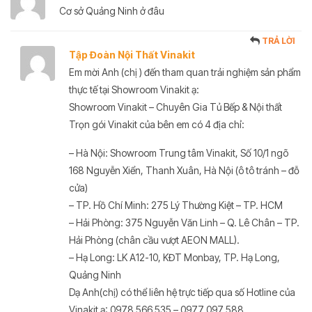
Cơ sở Quảng Ninh ở đâu
TRẢ LỜI
Tập Đoàn Nội Thất Vinakit
Em mời Anh (chị ) đến tham quan trải nghiệm sản phẩm
thực tế tại Showroom Vinakit ạ:
Showroom Vinakit – Chuyên Gia Tủ Bếp & Nội thất
Trọn gói Vinakit của bên em có 4 địa chỉ:
– Hà Nội: Showroom Trung tâm Vinakit, Số 10/1 ngõ
168 Nguyễn Xiển, Thanh Xuân, Hà Nội (ô tô tránh – đỗ
cửa)
– TP. Hồ Chí Minh: 275 Lý Thường Kiệt – TP. HCM
– Hải Phòng: 375 Nguyễn Văn Linh – Q. Lê Chân – TP.
Hải Phòng (chân cầu vượt AEON MALL).
– Hạ Long: LK A12-10, KĐT Monbay, TP. Hạ Long,
Quảng Ninh
Dạ Anh(chị) có thể liên hệ trực tiếp qua số Hotline của
Vinakit ạ: 0978 566 535 – 0977 097 588