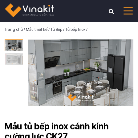
Trang chủ
/
Mẫu thiết kế
/
Tủ Bếp
/
Tủ bếp Inox
/
Mẫu tủ bếp inox cánh kính
cường lực CK27