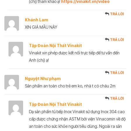
(chị) tham khảo ạ!
https://vinakit.vn/video
TRẢ LỜI
Khánh Lam
XIN GIÁ MẪU NÀY
TRẢ LỜI
Tập Đoàn Nội Thất Vinakit
Vinakit xin phép được kết nối trực tiếp để tư vấn đến
Anh (chị) ạ!
TRẢ LỜI
Nguyệt Như phạm
Sản phẩm an toàn cho trẻ em ko, nhà t có cháu 2m
TRẢ LỜI
Tập Đoàn Nội Thất Vinakit
Dạ sản phẩm tủ bếp Inox Vinakit sử dụng Inox 304 cao
cấp được chứng nhận ASTM bởi viện Vinacomin về độ
an toàn cho sức khỏe người tiêu dùng. Ngoài ra sản