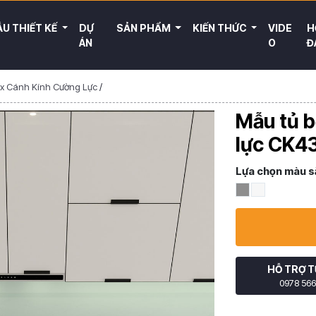
U THIẾT KẾ
DỰ
SẢN PHẨM
KIẾN THỨC
VIDE
H
ÁN
O
Đ
ox Cánh Kính Cường Lực
/
Mẫu tủ b
lực CK4
Lựa chọn màu s
HỖ TRỢ T
0978 566