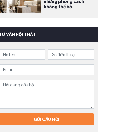
những phong cách
không thể bỏ...
TƯ VẤN NỘI THẤT
GỬI CÂU HỎI