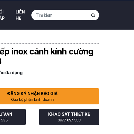
ỎI
LIÊN
ÁP
HỆ
ếp inox cánh kính cường
3
ắc đa dạng
ĐĂNG KÝ NHẬN BÁO GIÁ
Qua bộ phận kinh doanh
Ư VẤN
KHẢO SÁT THIẾT KẾ
 535
0977 097 588