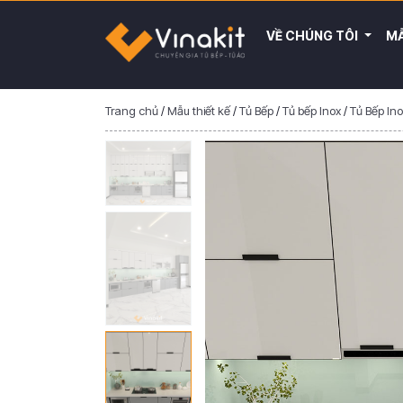
VỀ CHÚNG TÔI
MẪ
Trang chủ
/
Mẫu thiết kế
/
Tủ Bếp
/
Tủ bếp Inox
/
Tủ Bếp In