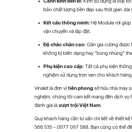
Cánh kính bền bỉ:
Kính sử dụng là loại t
bảo chất lượng bền đẹp sau thời gian dài
Kết cấu thông minh:
Hệ Module rời giúp t
vận chuyển và lắp đặt.
Độ chắc chắn cao:
Gân gia cường được l
không bị biến dạng hay “bùng nhùng” theo
Phụ kiện cao cấp:
Tất cả phụ kiện thông
nghiệm sử dụng trọn vẹn cho khách hàng
Vinakit là đơn vị
tiên phong
sở hữu nhà máy sả
nghiệm, chúng tôi cam kết mang đến dịch vụ 
đánh giá là
vượt trội Việt Nam
.
Quý khách hàng cần tư vấn chi tiết về thiết kế 
566 535 – 0977 097 588. Bạn cũng có thể để lạ