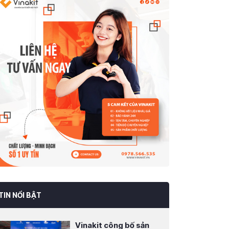
TIN NỔI BẬT
Vinakit công bố sản