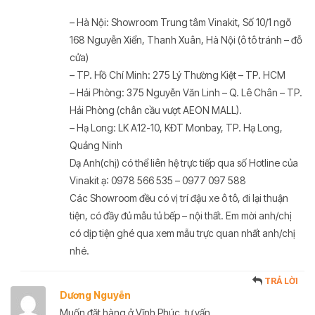
– Hà Nội: Showroom Trung tâm Vinakit, Số 10/1 ngõ
168 Nguyễn Xiển, Thanh Xuân, Hà Nội (ô tô tránh – đỗ
cửa)
– TP. Hồ Chí Minh: 275 Lý Thường Kiệt – TP. HCM
– Hải Phòng: 375 Nguyễn Văn Linh – Q. Lê Chân – TP.
Hải Phòng (chân cầu vượt AEON MALL).
– Hạ Long: LK A12-10, KĐT Monbay, TP. Hạ Long,
Quảng Ninh
Dạ Anh(chị) có thể liên hệ trực tiếp qua số Hotline của
Vinakit ạ: 0978 566 535 – 0977 097 588
Các Showroom đều có vị trí đậu xe ô tô, đi lại thuận
tiện, có đầy đủ mẫu tủ bếp – nội thất. Em mời anh/chị
có dịp tiện ghé qua xem mẫu trực quan nhất anh/chị
nhé.
TRẢ LỜI
Dương Nguyễn
Muốn đặt hàng ở Vĩnh Phúc, tư vấn