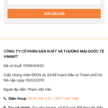
GỬI CÂU HỎI
CÔNG TY CỔ PHẦN SẢN XUẤT VÀ THƯƠNG MẠI QUỐC TẾ
VINAKIT
Mã số thuế: 0108640830
Giấy chứng nhận ĐKDN do Sở Kế hoạch Đầu tư Thành phố Hà
Nội cấp ngày 09/03/2019
Người đại diện: Phạm Văn Hân
Điện thoại:
0978 566 535
-
0977 097 588
Trụ sở chính:
Tòa nhà Vinakit, số 10/1 ngõ 168 Nguyễn Xiển,