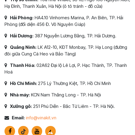
Hạ Đình, Thanh Xuân, Hà Nội (ô tô tránh - đỗ cửa)
Hải Phòng:
HA4.10 Vinhomes Marina, P. An Biên, TP. Hải
Phòng (đối diện 456 Đ. Võ Nguyên Giáp)
Hải Dương:
387 Nguyễn Lương Bằng, TP. Hải Dương.
Quảng Ninh:
LK A12-10, KĐT Monbay, TP. Hạ Long (đường
đôi giữa Cung Cá Heo và Bảo Tàng)
Thanh Hóa:
02A62 Đại lộ Lê Lợi, P. Hạc Thành, TP. Thanh
Hoá
Hồ Chí Minh:
275 Lý Thường Kiệt, TP. Hồ Chí Minh
Nhà máy:
KCN Nam Thăng Long - TP. Hà Nội
Xưởng gỗ:
251 Phú Diễn - Bắc Từ Liêm - TP. Hà Nội.
Email:
info@vinakit.vn