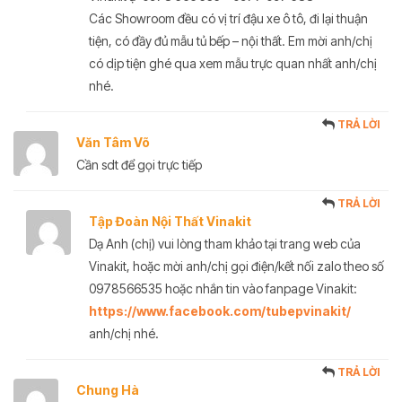
Các Showroom đều có vị trí đậu xe ô tô, đi lại thuận
tiện, có đầy đủ mẫu tủ bếp – nội thất. Em mời anh/chị
có dịp tiện ghé qua xem mẫu trực quan nhất anh/chị
nhé.
TRẢ LỜI
Văn Tâm Võ
Cần sdt để gọi trực tiếp
TRẢ LỜI
Tập Đoàn Nội Thất Vinakit
Dạ Anh (chị) vui lòng tham khảo tại trang web của
Vinakit, hoặc mời anh/chị gọi điện/kết nối zalo theo số
0978566535 hoặc nhắn tin vào fanpage Vinakit:
https://www.facebook.com/tubepvinakit/
anh/chị nhé.
TRẢ LỜI
Chung Hà