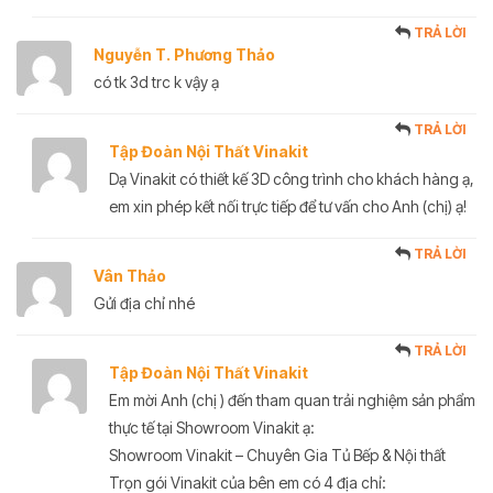
TRẢ LỜI
Nguyễn T. Phương Thảo
có tk 3d trc k vậy ạ
TRẢ LỜI
Tập Đoàn Nội Thất Vinakit
Dạ Vinakit có thiết kế 3D công trình cho khách hàng ạ,
em xin phép kết nối trực tiếp để tư vấn cho Anh (chị) ạ!
TRẢ LỜI
Vân Thảo
Gửi địa chỉ nhé
TRẢ LỜI
Tập Đoàn Nội Thất Vinakit
Em mời Anh (chị ) đến tham quan trải nghiệm sản phẩm
thực tế tại Showroom Vinakit ạ:
Showroom Vinakit – Chuyên Gia Tủ Bếp & Nội thất
Trọn gói Vinakit của bên em có 4 địa chỉ: