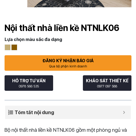
Nội thất nhà liền kề NTNLK06
Lựa chọn màu sắc đa dạng
ĐĂNG KÝ NHẬN BÁO GIÁ
Qua bộ phận kinh doanh
HỖ TRỢ TƯ VẤN
KHẢO SÁT THIẾT KẾ
0978 566 535
0977 097 588
Tóm tắt nội dung
Bộ nội thất nhà liền kề NTNLK06 gồm một phòng ngủ và