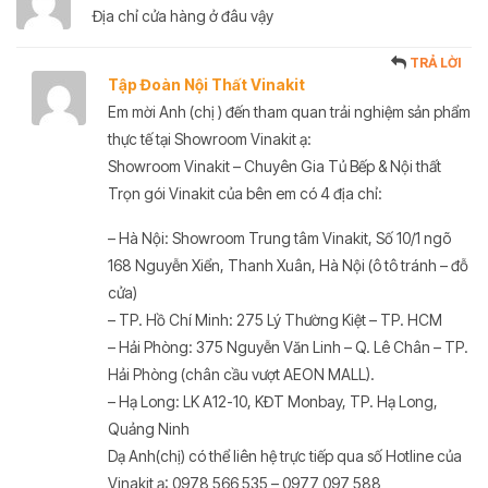
Địa chỉ cửa hàng ở đâu vậy
TRẢ LỜI
Tập Đoàn Nội Thất Vinakit
Em mời Anh (chị ) đến tham quan trải nghiệm sản phẩm
thực tế tại Showroom Vinakit ạ:
Showroom Vinakit – Chuyên Gia Tủ Bếp & Nội thất
Trọn gói Vinakit của bên em có 4 địa chỉ:
– Hà Nội: Showroom Trung tâm Vinakit, Số 10/1 ngõ
168 Nguyễn Xiển, Thanh Xuân, Hà Nội (ô tô tránh – đỗ
cửa)
– TP. Hồ Chí Minh: 275 Lý Thường Kiệt – TP. HCM
– Hải Phòng: 375 Nguyễn Văn Linh – Q. Lê Chân – TP.
Hải Phòng (chân cầu vượt AEON MALL).
– Hạ Long: LK A12-10, KĐT Monbay, TP. Hạ Long,
Quảng Ninh
Dạ Anh(chị) có thể liên hệ trực tiếp qua số Hotline của
Vinakit ạ: 0978 566 535 – 0977 097 588