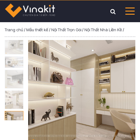
Trang chủ
/
Mẫu thiết kế
/
Nội Thất Trọn Gói
/
Nội Thất Nhà Liền Kề
/