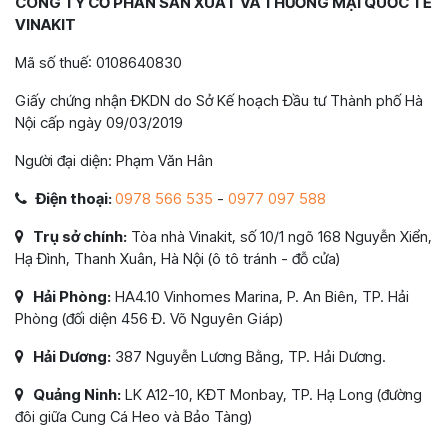
CÔNG TY CỔ PHẦN SẢN XUẤT VÀ THƯƠNG MẠI QUỐC TẾ
VINAKIT
Mã số thuế: 0108640830
Giấy chứng nhận ĐKDN do Sở Kế hoạch Đầu tư Thành phố Hà
Nội cấp ngày 09/03/2019
Người đại diện: Phạm Văn Hân
Điện thoại:
0978 566 535
-
0977 097 588
Trụ sở chính:
Tòa nhà Vinakit, số 10/1 ngõ 168 Nguyễn Xiển,
Hạ Đình, Thanh Xuân, Hà Nội (ô tô tránh - đỗ cửa)
Hải Phòng:
HA4.10 Vinhomes Marina, P. An Biên, TP. Hải
Phòng (đối diện 456 Đ. Võ Nguyên Giáp)
Hải Dương:
387 Nguyễn Lương Bằng, TP. Hải Dương.
Quảng Ninh:
LK A12-10, KĐT Monbay, TP. Hạ Long (đường
đôi giữa Cung Cá Heo và Bảo Tàng)