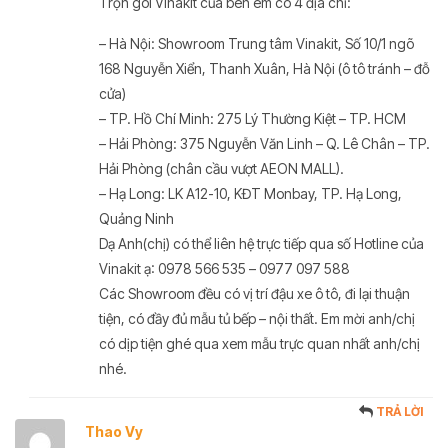
Trọn gói Vinakit của bên em có 4 địa chỉ:
– Hà Nội: Showroom Trung tâm Vinakit, Số 10/1 ngõ
168 Nguyễn Xiển, Thanh Xuân, Hà Nội (ô tô tránh – đỗ
cửa)
– TP. Hồ Chí Minh: 275 Lý Thường Kiệt – TP. HCM
– Hải Phòng: 375 Nguyễn Văn Linh – Q. Lê Chân – TP.
Hải Phòng (chân cầu vượt AEON MALL).
– Hạ Long: LK A12-10, KĐT Monbay, TP. Hạ Long,
Quảng Ninh
Dạ Anh(chị) có thể liên hệ trực tiếp qua số Hotline của
Vinakit ạ: 0978 566 535 – 0977 097 588
Các Showroom đều có vị trí đậu xe ô tô, đi lại thuận
tiện, có đầy đủ mẫu tủ bếp – nội thất. Em mời anh/chị
có dịp tiện ghé qua xem mẫu trực quan nhất anh/chị
nhé.
TRẢ LỜI
Thao Vy