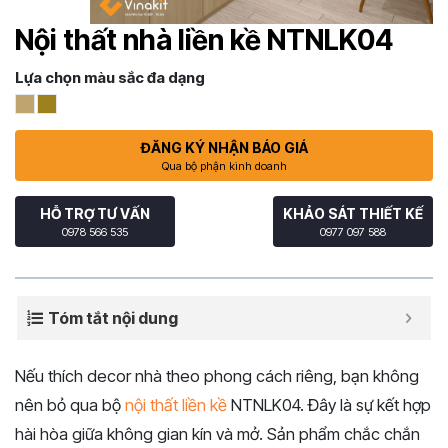
Nội thất nhà liền kề NTNLK04
Lựa chọn màu sắc đa dạng
ĐĂNG KÝ NHẬN BÁO GIÁ
Qua bộ phận kinh doanh
HỖ TRỢ TƯ VẤN
KHẢO SÁT THIẾT KẾ
0978 566 535
0977 097 588
Tóm tắt nội dung
Nếu thích decor nhà theo phong cách riêng, bạn không
nên bỏ qua bộ
nội thất liền kề
NTNLK04. Đây là sự kết hợp
hài hòa giữa không gian kín và mở. Sản phẩm chắc chắn