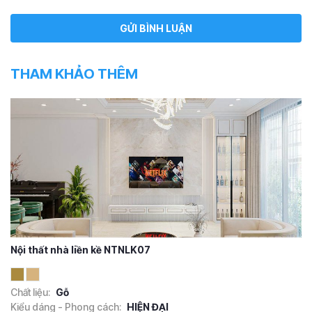
THAM KHẢO THÊM
Nội thất nhà liền kề NTNLK07
Chất liệu:
Gỗ
Kiểu dáng - Phong cách:
HIỆN ĐẠI