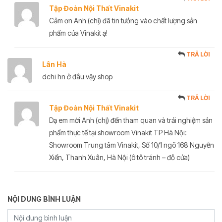
Tập Đoàn Nội Thất Vinakit
Cảm ơn Anh (chị) đã tin tưởng vào chất lượng sản
phẩm của Vinakit ạ!
TRẢ LỜI
Lân Hà
dchi hn ở đâu vậy shop
TRẢ LỜI
Tập Đoàn Nội Thất Vinakit
Dạ em mời Anh (chị) đến tham quan và trải nghiệm sản
phẩm thực tế tại showroom Vinakit TP Hà Nội:
Showroom Trung tâm Vinakit, Số 10/1 ngõ 168 Nguyễn
Xiển, Thanh Xuân, Hà Nội (ô tô tránh – đỗ cửa)
NỘI DUNG BÌNH LUẬN