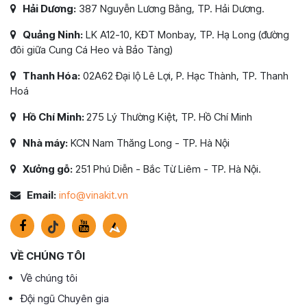
Hải Dương:
387 Nguyễn Lương Bằng, TP. Hải Dương.
Quảng Ninh:
LK A12-10, KĐT Monbay, TP. Hạ Long (đường
đôi giữa Cung Cá Heo và Bảo Tàng)
Thanh Hóa:
02A62 Đại lộ Lê Lợi, P. Hạc Thành, TP. Thanh
Hoá
Hồ Chí Minh:
275 Lý Thường Kiệt, TP. Hồ Chí Minh
Nhà máy:
KCN Nam Thăng Long - TP. Hà Nội
Xưởng gỗ:
251 Phú Diễn - Bắc Từ Liêm - TP. Hà Nội.
Email:
info@vinakit.vn
VỀ CHÚNG TÔI
Về chúng tôi
Đội ngũ Chuyên gia