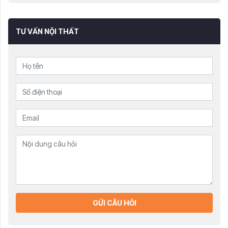
TƯ VẤN NỘI THẤT
GỬI CÂU HỎI