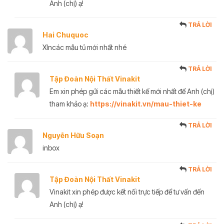
Anh (chị) ạ!
TRẢ LỜI
Hai Chuquoc
XIncác mẫu tủ mới nhất nhé
TRẢ LỜI
Tập Đoàn Nội Thất Vinakit
Em xin phép gửi các mẫu thiết kế mới nhất để Anh (chị)
tham khảo ạ:
https://vinakit.vn/mau-thiet-ke
TRẢ LỜI
Nguyễn Hữu Soạn
inbox
TRẢ LỜI
Tập Đoàn Nội Thất Vinakit
Vinakit xin phép được kết nối trực tiếp để tư vấn đến
Anh (chị) ạ!