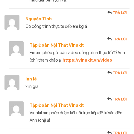
TRẢ LỜI
Nguyễn Tình
Có công trình thực tế để xem kg á
TRẢ LỜI
Tập Đoàn Nội Thất Vinakit
Em xin phép gửi các video công trình thực tế để Anh
(chị) tham khảo ạ!
https://vinakit.vn/video
TRẢ LỜI
lan lê
x in giá
TRẢ LỜI
Tập Đoàn Nội Thất Vinakit
Vinakit xin phép được kết nối trực tiếp để tư vấn đến
Anh (chị) ạ!
TRẢ LỜI