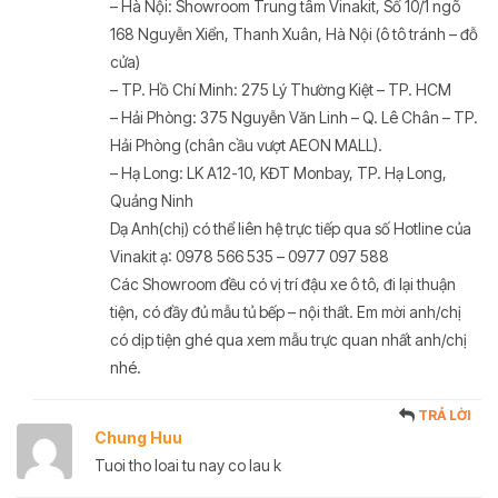
– Hà Nội: Showroom Trung tâm Vinakit, Số 10/1 ngõ
168 Nguyễn Xiển, Thanh Xuân, Hà Nội (ô tô tránh – đỗ
cửa)
– TP. Hồ Chí Minh: 275 Lý Thường Kiệt – TP. HCM
– Hải Phòng: 375 Nguyễn Văn Linh – Q. Lê Chân – TP.
Hải Phòng (chân cầu vượt AEON MALL).
– Hạ Long: LK A12-10, KĐT Monbay, TP. Hạ Long,
Quảng Ninh
Dạ Anh(chị) có thể liên hệ trực tiếp qua số Hotline của
Vinakit ạ: 0978 566 535 – 0977 097 588
Các Showroom đều có vị trí đậu xe ô tô, đi lại thuận
tiện, có đầy đủ mẫu tủ bếp – nội thất. Em mời anh/chị
có dịp tiện ghé qua xem mẫu trực quan nhất anh/chị
nhé.
TRẢ LỜI
Chung Huu
Tuoi tho loai tu nay co lau k