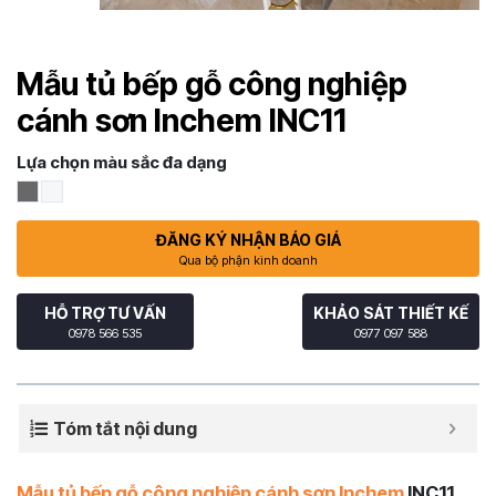
Mẫu tủ bếp gỗ công nghiệp
cánh sơn Inchem INC11
Lựa chọn màu sắc đa dạng
ĐĂNG KÝ NHẬN BÁO GIÁ
Qua bộ phận kinh doanh
HỖ TRỢ TƯ VẤN
KHẢO SÁT THIẾT KẾ
0978 566 535
0977 097 588
Tóm tắt nội dung
Mẫu tủ bếp gỗ công nghiệp cánh sơn Inchem
INC11