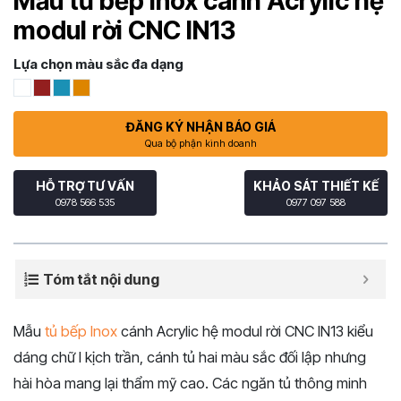
Mẫu tủ bếp Inox cánh Acrylic hệ
modul rời CNC IN13
Lựa chọn màu sắc đa dạng
ĐĂNG KÝ NHẬN BÁO GIÁ
Qua bộ phận kinh doanh
HỖ TRỢ TƯ VẤN
KHẢO SÁT THIẾT KẾ
0978 566 535
0977 097 588
Tóm tắt nội dung
Mẫu
tủ bếp Inox
cánh Acrylic hệ modul rời CNC IN13 kiểu
dáng chữ I kịch trần, cánh tủ hai màu sắc đối lập nhưng
hài hòa mang lại thẩm mỹ cao. Các ngăn tủ thông minh