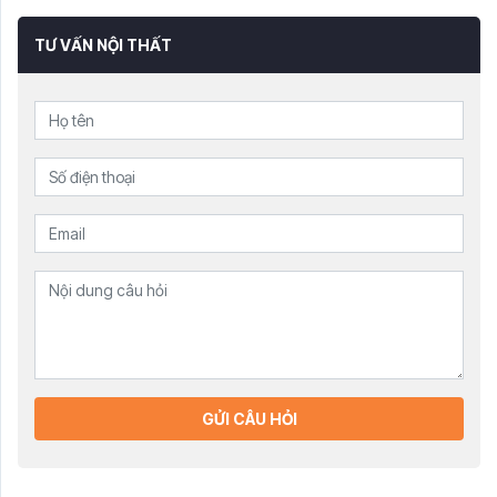
TƯ VẤN NỘI THẤT
GỬI CÂU HỎI