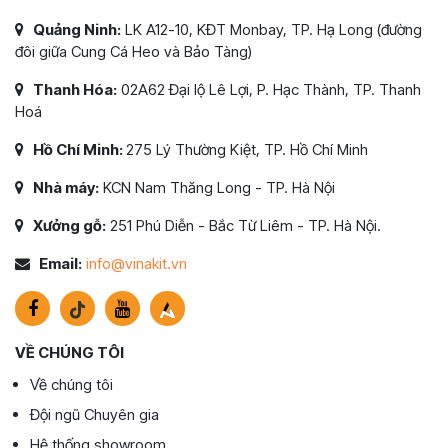
Quảng Ninh:
LK A12-10, KĐT Monbay, TP. Hạ Long (đường
đôi giữa Cung Cá Heo và Bảo Tàng)
Thanh Hóa:
02A62 Đại lộ Lê Lợi, P. Hạc Thành, TP. Thanh
Hoá
Hồ Chí Minh:
275 Lý Thường Kiệt, TP. Hồ Chí Minh
Nhà máy:
KCN Nam Thăng Long - TP. Hà Nội
Xưởng gỗ:
251 Phú Diễn - Bắc Từ Liêm - TP. Hà Nội.
Email:
info@vinakit.vn
VỀ CHÚNG TÔI
Về chúng tôi
Đội ngũ Chuyên gia
Hệ thống showroom