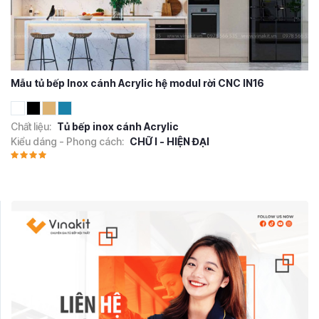
Mẫu tủ bếp Inox cánh Acrylic hệ modul rời CNC IN16
Chất liệu:
Tủ bếp inox cánh Acrylic
Kiểu dáng - Phong cách:
CHỮ I - HIỆN ĐẠI