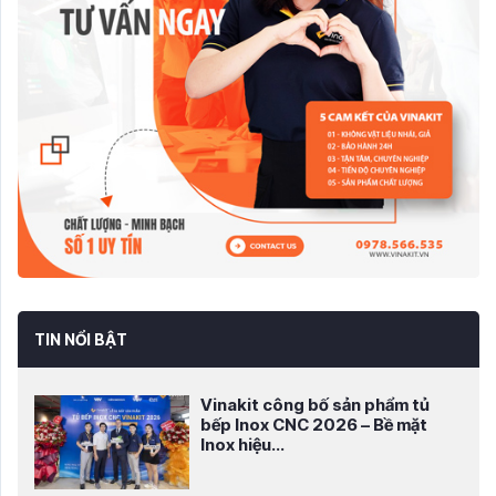
TIN NỔI BẬT
Vinakit công bố sản phẩm tủ
bếp Inox CNC 2026 – Bề mặt
Inox hiệu...