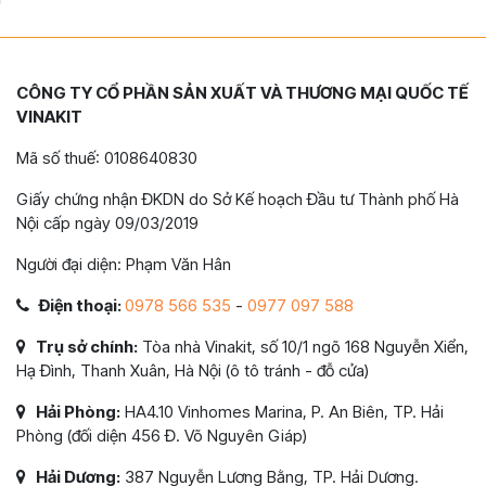
CÔNG TY CỔ PHẦN SẢN XUẤT VÀ THƯƠNG MẠI QUỐC TẾ
VINAKIT
Mã số thuế: 0108640830
Giấy chứng nhận ĐKDN do Sở Kế hoạch Đầu tư Thành phố Hà
Nội cấp ngày 09/03/2019
Người đại diện: Phạm Văn Hân
Điện thoại:
0978 566 535
-
0977 097 588
Trụ sở chính:
Tòa nhà Vinakit, số 10/1 ngõ 168 Nguyễn Xiển,
Hạ Đình, Thanh Xuân, Hà Nội (ô tô tránh - đỗ cửa)
Hải Phòng:
HA4.10 Vinhomes Marina, P. An Biên, TP. Hải
Phòng (đối diện 456 Đ. Võ Nguyên Giáp)
Hải Dương:
387 Nguyễn Lương Bằng, TP. Hải Dương.