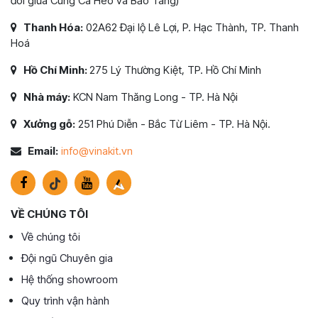
đôi giữa Cung Cá Heo và Bảo Tàng)
Thanh Hóa:
02A62 Đại lộ Lê Lợi, P. Hạc Thành, TP. Thanh
Hoá
Hồ Chí Minh:
275 Lý Thường Kiệt, TP. Hồ Chí Minh
Nhà máy:
KCN Nam Thăng Long - TP. Hà Nội
Xưởng gỗ:
251 Phú Diễn - Bắc Từ Liêm - TP. Hà Nội.
Email:
info@vinakit.vn
VỀ CHÚNG TÔI
Về chúng tôi
Đội ngũ Chuyên gia
Hệ thống showroom
Quy trình vận hành