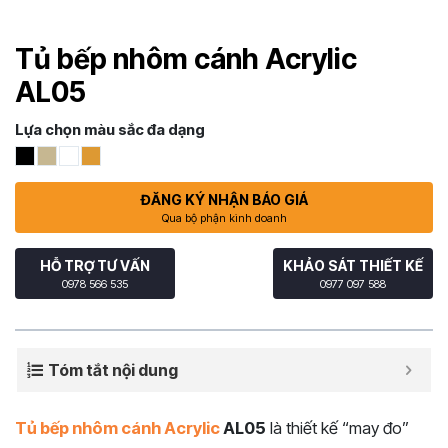
Tủ bếp nhôm cánh Acrylic
AL05
Lựa chọn màu sắc đa dạng
ĐĂNG KÝ NHẬN BÁO GIÁ
Qua bộ phận kinh doanh
HỖ TRỢ TƯ VẤN
KHẢO SÁT THIẾT KẾ
0978 566 535
0977 097 588
Tóm tắt nội dung
Tủ bếp nhôm cánh Acrylic
AL05
là thiết kế “may đo”