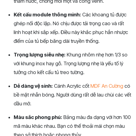
thấm nước, chống mối mọt và cong vênh.
Kết cấu module thông minh:
Các khoang tủ được
ghép nối độc lập. Nó chịu được tải trọng cao và rất
linh hoạt khi sắp xếp. Điều này khắc phục hẳn nhược
điểm của tủ bếp băng dài truyền thống.
Trọng lượng siêu nhẹ:
Khung nhôm nhẹ hơn 1/3 so
với khung inox hay gỗ. Trọng lượng nhẹ là yếu tố lý
tưởng cho kết cấu tủ treo tường.
Dễ dàng vệ sinh:
Cánh Acrylic cốt
MDF An Cường
có
bề mặt nhẵn bóng. Người dùng rất dễ lau chùi các vết
dầu mỡ.
Màu sắc phong phú:
Bảng màu đa dạng với hơn 100
mã màu khác nhau. Bạn có thể thoải mái chọn màu
theo sở thích hoặc phong thủy.