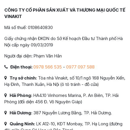
CÔNG TY CỔ PHẦN SẢN XUẤT VÀ THƯƠNG MẠI QUỐC TẾ
VINAKIT
Mã số thuế: 0108640830
Giấy chứng nhận ĐKDN do Sở Kế hoạch Đầu tư Thành phố Hà
Nội cấp ngày 09/03/2019
Người đại diện: Phạm Văn Hân
Điện thoại:
0978 566 535
-
0977 097 588
Trụ sở chính:
Tòa nhà Vinakit, số 10/1 ngõ 168 Nguyễn Xiển,
Hạ Đình, Thanh Xuân, Hà Nội (ô tô tránh - đỗ cửa)
Hải Phòng:
HA4.10 Vinhomes Marina, P. An Biên, TP. Hải
Phòng (đối diện 456 Đ. Võ Nguyên Giáp)
Hải Dương:
387 Nguyễn Lương Bằng, TP. Hải Dương.
Quảng Ninh:
LK A12-10, KĐT Monbay, TP. Hạ Long (đường