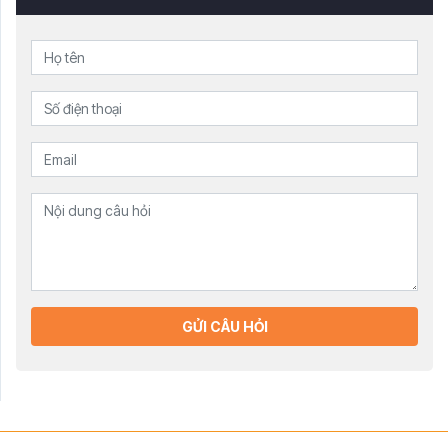
GỬI CÂU HỎI