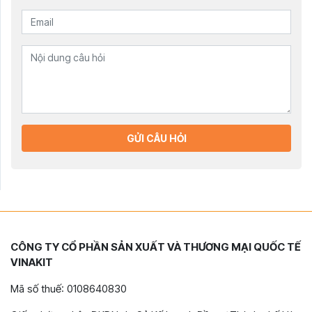
GỬI CÂU HỎI
CÔNG TY CỔ PHẦN SẢN XUẤT VÀ THƯƠNG MẠI QUỐC TẾ
VINAKIT
Mã số thuế: 0108640830