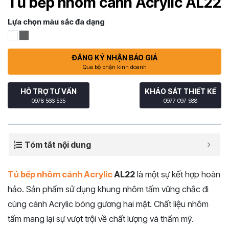
Tủ bếp nhôm cánh Acrylic AL22
Lựa chọn màu sắc đa dạng
ĐĂNG KÝ NHẬN BÁO GIÁ
Qua bộ phận kinh doanh
HỖ TRỢ TƯ VẤN
KHẢO SÁT THIẾT KẾ
0978 566 535
0977 097 588
Tóm tắt nội dung
Tủ bếp nhôm cánh Acrylic
AL22
là một sự kết hợp hoàn
hảo. Sản phẩm sử dụng khung nhôm tấm vững chắc đi
cùng cánh Acrylic bóng gương hai mặt. Chất liệu nhôm
tấm mang lại sự vượt trội về chất lượng và thẩm mỹ.