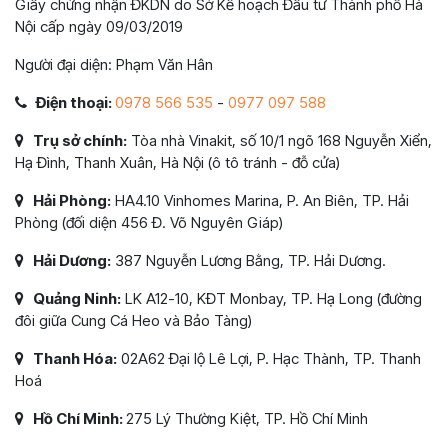
Giấy chứng nhận ĐKDN do Sở Kế hoạch Đầu tư Thành phố Hà
Nội cấp ngày 09/03/2019
Người đại diện: Phạm Văn Hân
Điện thoại:
0978 566 535
-
0977 097 588
Trụ sở chính:
Tòa nhà Vinakit, số 10/1 ngõ 168 Nguyễn Xiển,
Hạ Đình, Thanh Xuân, Hà Nội (ô tô tránh - đỗ cửa)
Hải Phòng:
HA4.10 Vinhomes Marina, P. An Biên, TP. Hải
Phòng (đối diện 456 Đ. Võ Nguyên Giáp)
Hải Dương:
387 Nguyễn Lương Bằng, TP. Hải Dương.
Quảng Ninh:
LK A12-10, KĐT Monbay, TP. Hạ Long (đường
đôi giữa Cung Cá Heo và Bảo Tàng)
Thanh Hóa:
02A62 Đại lộ Lê Lợi, P. Hạc Thành, TP. Thanh
Hoá
Hồ Chí Minh:
275 Lý Thường Kiệt, TP. Hồ Chí Minh