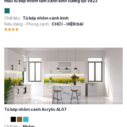
mẫu tủ bếp nhôm tấm cánh kính cường lực ck23
Chất liệu:
Tủ bếp nhôm cánh kính
Kiểu dáng - Phong cách:
CHỮ I - HIỆN ĐẠI
Tủ bếp nhôm cánh Acrylic AL07
Chất liệu:
Nhôm