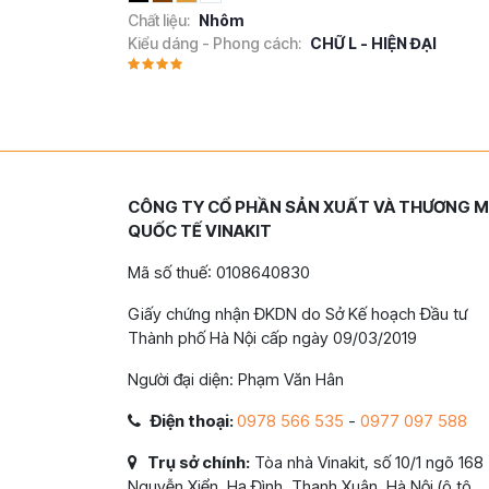
Chất liệu:
Nhôm
Kiểu dáng - Phong cách:
CHỮ L - HIỆN ĐẠI
CÔNG TY CỔ PHẦN SẢN XUẤT VÀ THƯƠNG M
QUỐC TẾ VINAKIT
Mã số thuế: 0108640830
Giấy chứng nhận ĐKDN do Sở Kế hoạch Đầu tư
Thành phố Hà Nội cấp ngày 09/03/2019
Người đại diện: Phạm Văn Hân
Điện thoại:
0978 566 535
-
0977 097 588
Trụ sở chính:
Tòa nhà Vinakit, số 10/1 ngõ 168
Nguyễn Xiển, Hạ Đình, Thanh Xuân, Hà Nội (ô tô