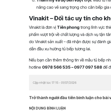
Thẩm mỹ và độ bền vượt trội:
Mẫu tủ nà
nâng cao vẻ sang trọng cho căn bếp gia 
Vinakit – Đối tác uy tín cho k
Vinakit là đơn vị
Tiên phong
trong lĩnh vực th
phẩm vượt trội về chất lượng và dịch vụ tận
do Vinakit sản xuất – đã nhận được sự đánh 
dẫn đầu xu hướng tủ bếp tương lai.
Nếu bạn cần thêm thông tin về mẫu tủ bếp nhô
hotline
0978 566 535 – 0977 097 588
để đư
Cập nhật lúc 17:15 - 01/07/2026
Trở thành người đầu tiên bình luận cho bài v
NỘI DUNG BÌNH LUẬN