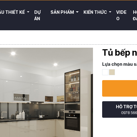
U THIẾT KẾ
DỰ
SẢN PHẨM
KIẾN THỨC
VIDE
H
ÁN
O
Đ
Tủ bếp 
Lựa chọn màu s
HỖ TRỢ T
0978 566