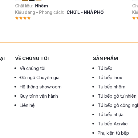
Chất liệu:
Nhôm
Chấ
Kiểu dáng - Phong cách:
CHỮ L - NHÀ PHỐ
Ki
ẠI
VỀ CHÚNG TÔI
SẢN PHẨM
Về chúng tôi
Tủ bếp
Đội ngũ Chuyên gia
Tủ bếp Inox
Hệ thống showroom
Tủ bếp nhôm
Quy trình vận hành
Tủ bếp gỗ tự nhiên
Liên hệ
Tủ bếp gỗ công ng
Tủ bếp nhựa
Tủ bếp Acrylic
Phụ kiện tủ bếp