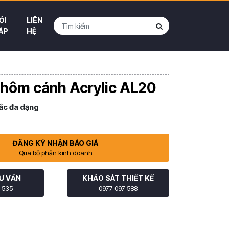
ỎI
LIÊN
ÁP
HỆ
nhôm cánh Acrylic AL20
ắc đa dạng
ĐĂNG KÝ NHẬN BÁO GIÁ
Qua bộ phận kinh doanh
Ư VẤN
KHẢO SÁT THIẾT KẾ
 535
0977 097 588