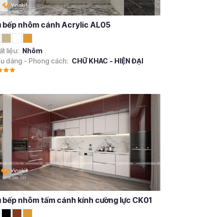
 bếp nhôm cánh Acrylic AL05
t liệu:
Nhôm
ểu dáng - Phong cách:
CHỮ KHAC - HIỆN ĐẠI
 bếp nhôm tấm cánh kính cường lực CK01