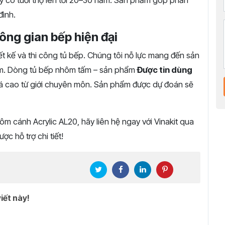
y có tuổi thọ lên tới 20–30 năm. Sản phẩm góp phần
đình.
hông gian bếp hiện đại
iết kế và thi công tủ bếp. Chúng tôi nỗ lực mang đến sản
 tâm. Dòng tủ bếp nhôm tấm – sản phẩm
Được tin dùng
giá cao từ giới chuyên môn. Sản phẩm được dự đoán sẽ
m cánh Acrylic AL20, hãy liên hệ ngay với Vinakit qua
ợc hỗ trợ chi tiết!
iết này!