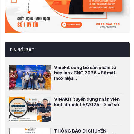
TIN NỔI BẬT
Vinakit công bố sản phẩm tủ
bếp Inox CNC 2026 – Bề mặt
Inox hiệu...
VINAKIT tuyển dụng nhân viên
kinh doanh T5/2025 – 3 cở sở
THÔNG BÁO DI CHUYỂN