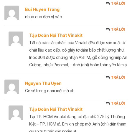
TRẢ LỜI
Bui Huyen Trang
nhựa cua đơn vị nào
TRẢ LỜI
Tập Đoàn Nội Thất Vinakit
Tất cả các sản phẩm của Vinakit đều được sản xuất từ
chất liệu cao cấp, có giấy tờ đảm bảo chất lượng như
Inox 304 được chứng nhận ASTM, gỗ công nghiệp An
Cường, nhựa Picomat,.. Anh (chị) hoàn toàn yên tâm ạ!
TRẢ LỜI
Nguyen Thu Uyen
Cơ sở trong nam mới mở ah
TRẢ LỜI
Tập Đoàn Nội Thất Vinakit
Tại TP. HCM Vinakit đang có địa chỉ: 275 Lý Thường
Kiệt – TP. HCM ạ!. Em xin phép mời Anh (chị) đến tham
quan trực tiếp sản phẩm ạ!