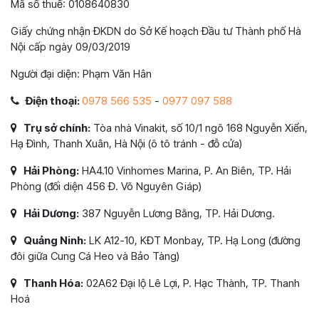
Mã số thuế: 0108640830
Giấy chứng nhận ĐKDN do Sở Kế hoạch Đầu tư Thành phố Hà
Nội cấp ngày 09/03/2019
Người đại diện: Phạm Văn Hân
Điện thoại:
0978 566 535
-
0977 097 588
Trụ sở chính:
Tòa nhà Vinakit, số 10/1 ngõ 168 Nguyễn Xiển,
Hạ Đình, Thanh Xuân, Hà Nội (ô tô tránh - đỗ cửa)
Hải Phòng:
HA4.10 Vinhomes Marina, P. An Biên, TP. Hải
Phòng (đối diện 456 Đ. Võ Nguyên Giáp)
Hải Dương:
387 Nguyễn Lương Bằng, TP. Hải Dương.
Quảng Ninh:
LK A12-10, KĐT Monbay, TP. Hạ Long (đường
đôi giữa Cung Cá Heo và Bảo Tàng)
Thanh Hóa:
02A62 Đại lộ Lê Lợi, P. Hạc Thành, TP. Thanh
Hoá