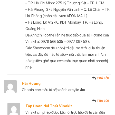
– TP. Hồ Chí Minh: 275 Lý Thường Kiệt – TP. HCM
– Hải Phòng: 375 Nguyễn Văn Linh – Q. Lê Chân – TP.
Hải Phòng (chân cầu vượt AEON MALL).
– Hạ Long: LK A12-10, KĐT Monbay, TP. Hạ Long,
Quảng Ninh
Dạ Anh(chị) có thể liên hệ trực tiếp qua số Hotline của
Vinakit ạ: 0978 566 535 – 0977 097 588
Các Showroom đều có vị trí đậu xe ô tô, đi lại thuận
tiện, có đầy đủ mẫu tủ bếp – nội thất. Em mời anh/chị
có dịp tiện ghé qua xem mẫu trực quan nhất anh/chị
nhé.
TRẢ LỜI
Hải Hoàng
Cho xin các mẫu tủ bếp cánh arcylic 4m
TRẢ LỜI
Tập Đoàn Nội Thất Vinakit
Vinakit xin phép được kết nối trực tiếp để tư vấn đến