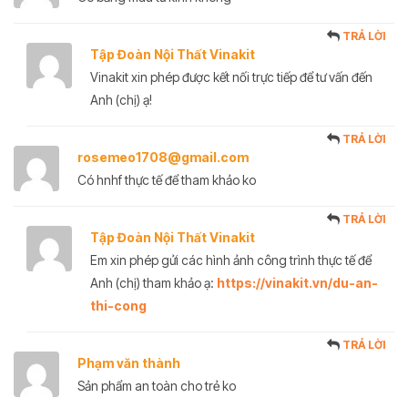
TRẢ LỜI
Tập Đoàn Nội Thất Vinakit
Vinakit xin phép được kết nối trực tiếp để tư vấn đến
Anh (chị) ạ!
TRẢ LỜI
rosemeo1708@gmail.com
Có hnhf thực tế để tham khảo ko
TRẢ LỜI
Tập Đoàn Nội Thất Vinakit
Em xin phép gửi các hình ảnh công trình thực tế để
Anh (chị) tham khảo ạ:
https://vinakit.vn/du-an-
thi-cong
TRẢ LỜI
Phạm văn thành
Sản phẩm an toàn cho trẻ ko