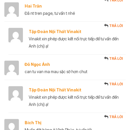
TRẢ LỜI
Hai Trăn
Đã nt tren page, tư vấn t nhé
TRẢ LỜI
Tập Đoàn Nội Thất Vinakit
Vinakit xin phép được kết nối trực tiếp để tư vấn đến
Anh (chị) ạ!
TRẢ LỜI
Đỗ Ngọc Ánh
can tu van ma mau sặc sỡ hơn chut
TRẢ LỜI
Tập Đoàn Nội Thất Vinakit
Vinakit xin phép được kết nối trực tiếp để tư vấn đến
Anh (chị) ạ!
TRẢ LỜI
Bích Thị
Muốn đặt hàng ở Vĩnh Phúc, tư vấn tôi