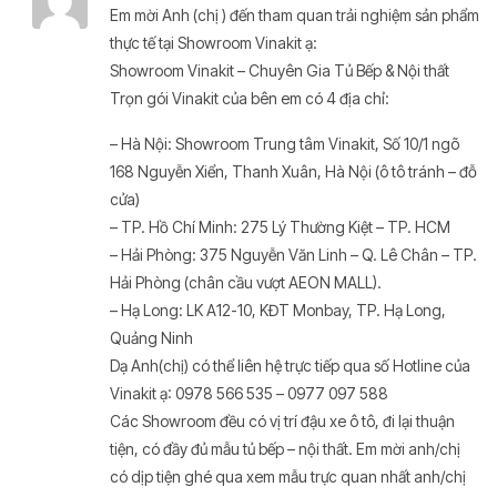
Em mời Anh (chị ) đến tham quan trải nghiệm sản phẩm
thực tế tại Showroom Vinakit ạ:
Showroom Vinakit – Chuyên Gia Tủ Bếp & Nội thất
Trọn gói Vinakit của bên em có 4 địa chỉ:
– Hà Nội: Showroom Trung tâm Vinakit, Số 10/1 ngõ
168 Nguyễn Xiển, Thanh Xuân, Hà Nội (ô tô tránh – đỗ
cửa)
– TP. Hồ Chí Minh: 275 Lý Thường Kiệt – TP. HCM
– Hải Phòng: 375 Nguyễn Văn Linh – Q. Lê Chân – TP.
Hải Phòng (chân cầu vượt AEON MALL).
– Hạ Long: LK A12-10, KĐT Monbay, TP. Hạ Long,
Quảng Ninh
Dạ Anh(chị) có thể liên hệ trực tiếp qua số Hotline của
Vinakit ạ: 0978 566 535 – 0977 097 588
Các Showroom đều có vị trí đậu xe ô tô, đi lại thuận
tiện, có đầy đủ mẫu tủ bếp – nội thất. Em mời anh/chị
có dịp tiện ghé qua xem mẫu trực quan nhất anh/chị