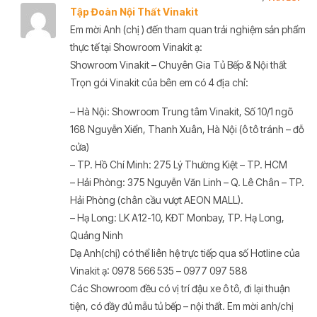
Tập Đoàn Nội Thất Vinakit
Em mời Anh (chị ) đến tham quan trải nghiệm sản phẩm
thực tế tại Showroom Vinakit ạ:
Showroom Vinakit – Chuyên Gia Tủ Bếp & Nội thất
Trọn gói Vinakit của bên em có 4 địa chỉ:
– Hà Nội: Showroom Trung tâm Vinakit, Số 10/1 ngõ
168 Nguyễn Xiển, Thanh Xuân, Hà Nội (ô tô tránh – đỗ
cửa)
– TP. Hồ Chí Minh: 275 Lý Thường Kiệt – TP. HCM
– Hải Phòng: 375 Nguyễn Văn Linh – Q. Lê Chân – TP.
Hải Phòng (chân cầu vượt AEON MALL).
– Hạ Long: LK A12-10, KĐT Monbay, TP. Hạ Long,
Quảng Ninh
Dạ Anh(chị) có thể liên hệ trực tiếp qua số Hotline của
Vinakit ạ: 0978 566 535 – 0977 097 588
Các Showroom đều có vị trí đậu xe ô tô, đi lại thuận
tiện, có đầy đủ mẫu tủ bếp – nội thất. Em mời anh/chị