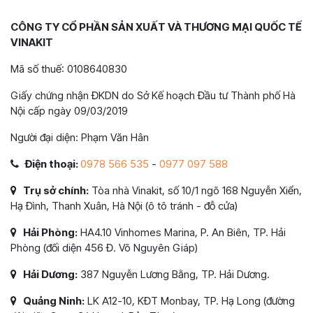
CÔNG TY CỔ PHẦN SẢN XUẤT VÀ THƯƠNG MẠI QUỐC TẾ
VINAKIT
Mã số thuế: 0108640830
Giấy chứng nhận ĐKDN do Sở Kế hoạch Đầu tư Thành phố Hà
Nội cấp ngày 09/03/2019
Người đại diện: Phạm Văn Hân
Điện thoại:
0978 566 535
-
0977 097 588
Trụ sở chính:
Tòa nhà Vinakit, số 10/1 ngõ 168 Nguyễn Xiển,
Hạ Đình, Thanh Xuân, Hà Nội (ô tô tránh - đỗ cửa)
Hải Phòng:
HA4.10 Vinhomes Marina, P. An Biên, TP. Hải
Phòng (đối diện 456 Đ. Võ Nguyên Giáp)
Hải Dương:
387 Nguyễn Lương Bằng, TP. Hải Dương.
Quảng Ninh:
LK A12-10, KĐT Monbay, TP. Hạ Long (đường