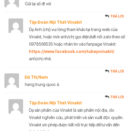
Gửi lại số đt với
TRẢ LỜI
Tập Đoàn Nội Thất Vinakit
Dạ Anh (chị) vui lòng tham khảo tại trang web của
Vinakit, hoặc mời anh/chị gọi điện/kết nối zalo theo số
0978566535 hoặc nhắn tin vào fanpage Vinakit:
https://www.facebook.com/tubepvinakit/
anh/chị nhé.
TRẢ LỜI
Đỗ Thị Nam
hang trung quoc à
TRẢ LỜI
Tập Đoàn Nội Thất Vinakit
Dạ sản phẩm của Vinakit là sản phẩm nội địa, do
Vinakit nghiên cứu, phát triển và sản xuất độc quyền.
Vinakit xin phép được kết nối trực tiếp để tư vấn đến