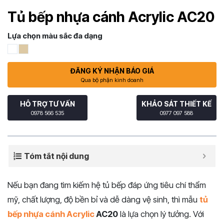
Tủ bếp nhựa cánh Acrylic AC20
Lựa chọn màu sắc đa dạng
ĐĂNG KÝ NHẬN BÁO GIÁ
Qua bộ phận kinh doanh
HỖ TRỢ TƯ VẤN
KHẢO SÁT THIẾT KẾ
0978 566 535
0977 097 588
Tóm tắt nội dung
Nếu bạn đang tìm kiếm hệ tủ bếp đáp ứng tiêu chí thẩm
mỹ, chất lượng, độ bền bỉ và dễ dàng vệ sinh, thì mẫu
tủ
bếp nhựa cánh Acrylic
AC20
là lựa chọn lý tưởng. Với