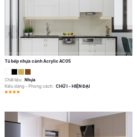
Tủ bếp nhựa cánh Acrylic AC05
Chất liệu:
Nhựa
Kiểu dáng - Phong cách:
CHỮ I - HIỆN ĐẠI