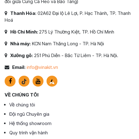
đôi giữa Cung Cá Heo và Bảo Tàng)
Thanh Hóa:
02A62 Đại lộ Lê Lợi, P. Hạc Thành, TP. Thanh
Hoá
Hồ Chí Minh:
275 Lý Thường Kiệt, TP. Hồ Chí Minh
Nhà máy:
KCN Nam Thăng Long - TP. Hà Nội
Xưởng gỗ:
251 Phú Diễn - Bắc Từ Liêm - TP. Hà Nội.
Email:
info@vinakit.vn
VỀ CHÚNG TÔI
Về chúng tôi
Đội ngũ Chuyên gia
Hệ thống showroom
Quy trình vận hành