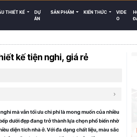
U THIẾT KẾ
DỰ
SẢN PHẨM
KIẾN THỨC
VIDE
H
ÁN
O
Đ
iết kế tiện nghi, giá rẻ
nghi mà vẫn tối ưu chi phí là mong muốn của nhiều
 bếp dưới đẹp đang trở thành lựa chọn phổ biến nhờ
nhiều diện tích nhà ở. Với đa dạng chất liệu, màu sắc