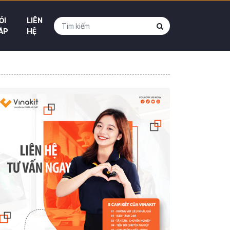
ỎI
LIÊN
ÁP
HỆ