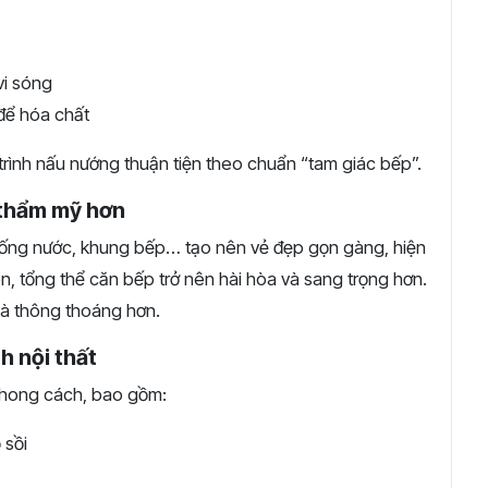
vi sóng
để hóa chất
 trình nấu nướng thuận tiện theo chuẩn “tam giác bếp”.
 thẩm mỹ hơn
, ống nước, khung bếp… tạo nên vẻ đẹp gọn gàng, hiện
ên, tổng thể căn bếp trở nên hài hòa và sang trọng hơn.
và thông thoáng hơn.
h nội thất
 phong cách, bao gồm:
 sồi