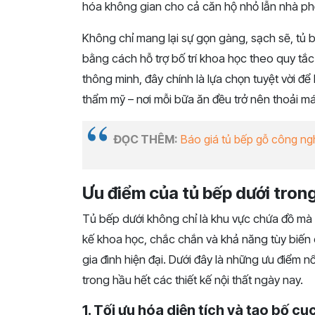
hóa không gian cho cả căn hộ nhỏ lẫn nhà phố
Không chỉ mang lại sự gọn gàng, sạch sẽ, tủ
bằng cách hỗ trợ bố trí khoa học theo quy tắ
thông minh, đây chính là lựa chọn tuyệt vời để 
thẩm mỹ – nơi mỗi bữa ăn đều trở nên thoải má
ĐỌC THÊM:
Báo giá tủ bếp gỗ công ng
Ưu điểm của tủ bếp dưới tron
Tủ bếp dưới không chỉ là khu vực chứa đồ mà 
kế khoa học, chắc chắn và khả năng tùy biến c
gia đình hiện đại. Dưới đây là những ưu điểm n
trong hầu hết các thiết kế nội thất ngày nay.
1. Tối ưu hóa diện tích và tạo bố c