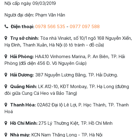
Nội cấp ngày 09/03/2019
Người đại diện: Phạm Văn Hân
Điện thoại:
0978 566 535
-
0977 097 588
Trụ sở chính:
Tòa nhà Vinakit, số 10/1 ngõ 168 Nguyễn Xiển,
Hạ Đình, Thanh Xuân, Hà Nội (ô tô tránh - đỗ cửa)
Hải Phòng:
HA4.10 Vinhomes Marina, P. An Biên, TP. Hải
Phòng (đối diện 456 Đ. Võ Nguyên Giáp)
Hải Dương:
387 Nguyễn Lương Bằng, TP. Hải Dương.
Quảng Ninh:
LK A12-10, KĐT Monbay, TP. Hạ Long (đường
đôi giữa Cung Cá Heo và Bảo Tàng)
Thanh Hóa:
02A62 Đại lộ Lê Lợi, P. Hạc Thành, TP. Thanh
Hoá
Hồ Chí Minh:
275 Lý Thường Kiệt, TP. Hồ Chí Minh
Nhà máy:
KCN Nam Thăng Long - TP. Hà Nội