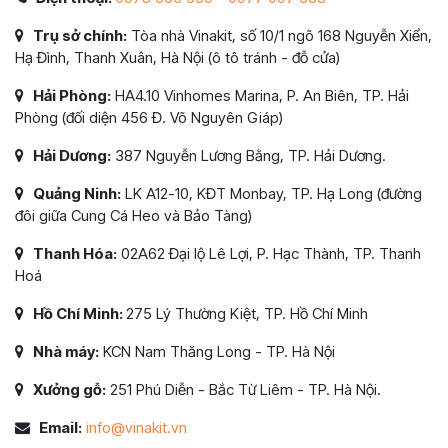
Trụ sở chính:
Tòa nhà Vinakit, số 10/1 ngõ 168 Nguyễn Xiển,
Hạ Đình, Thanh Xuân, Hà Nội (ô tô tránh - đỗ cửa)
Hải Phòng:
HA4.10 Vinhomes Marina, P. An Biên, TP. Hải
Phòng (đối diện 456 Đ. Võ Nguyên Giáp)
Hải Dương:
387 Nguyễn Lương Bằng, TP. Hải Dương.
Quảng Ninh:
LK A12-10, KĐT Monbay, TP. Hạ Long (đường
đôi giữa Cung Cá Heo và Bảo Tàng)
Thanh Hóa:
02A62 Đại lộ Lê Lợi, P. Hạc Thành, TP. Thanh
Hoá
Hồ Chí Minh:
275 Lý Thường Kiệt, TP. Hồ Chí Minh
Nhà máy:
KCN Nam Thăng Long - TP. Hà Nội
Xưởng gỗ:
251 Phú Diễn - Bắc Từ Liêm - TP. Hà Nội.
Email:
info@vinakit.vn