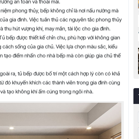
rường an toàn và thoải mái.
iệm phong thủy, bếp không chỉ là nơi nấu nướng mà
 của gia đình. Việc tuân thủ các nguyên tắc phong thủy
à thu hút vượng khí, may mắn, tài lộc cho gia đình.
ủ bếp được thiết kế chỉn chu, phù hợp với không gian
 cách sống của gia chủ. Việc lựa chọn màu sắc, kiểu
ần tạo điểm nhấn cho nhà bếp mà còn giúp gia chủ thể
oài ra, tủ bếp được bố trí một cách hợp lý còn có khả
ừ đó khuyến khích các thành viên trong gia đình cùng
 và tạo không khí ấm cúng trong ngôi nhà.