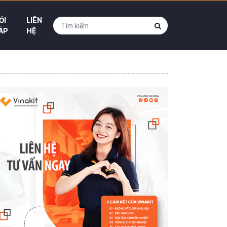
ỎI
LIÊN
ÁP
HỆ