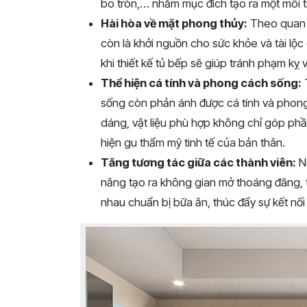
bo tròn,… nhằm mục đích tạo ra một môi t
Hài hòa về mặt phong thủy:
Theo quan n
còn là khởi nguồn cho sức khỏe và tài lộc
khi thiết kế tủ bếp sẽ giúp tránh phạm kỵ v
Thể hiện cá tính và phong cách sống:
T
sống còn phản ánh được cá tính và phong
dáng, vật liệu phù hợp không chỉ góp ph
hiện gu thẩm mỹ tinh tế của bản thân.
Tăng tương tác giữa các thành viên:
Ng
năng tạo ra không gian mở thoáng đãng, t
nhau chuẩn bị bữa ăn, thúc đẩy sự kết nối