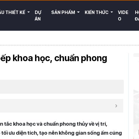
U THIẾT KẾ
DỰ
SẢN PHẨM
KIẾN THỨC
VIDE
H
ÁN
O
Đ
 bếp khoa học, chuẩn phong
n tắc khoa học và chuẩn phong thủy về vị trí,
tối ưu diện tích, tạo nên không gian sống ấm cúng