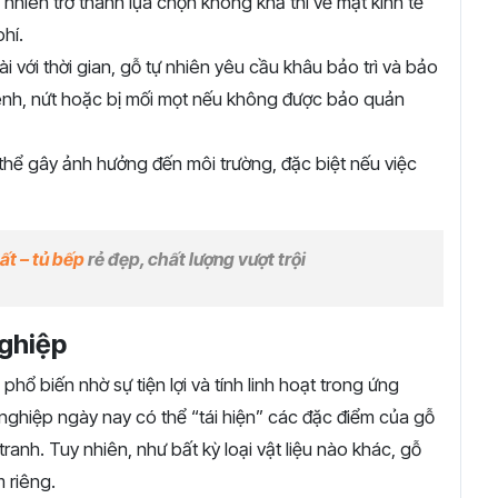
 nhiên trở thành lựa chọn không khả thi về mặt kinh tế
hí.
i với thời gian, gỗ tự nhiên yêu cầu khâu bảo trì và bảo
ênh, nứt hoặc bị mối mọt nếu không được bảo quản
thể gây ảnh hưởng đến môi trường, đặc biệt nếu việc
ất – tủ bếp
rẻ đẹp, chất lượng vượt trội
ghiệp
ổ biến nhờ sự tiện lợi và tính linh hoạt trong ứng
nghiệp ngày nay có thể “tái hiện” các đặc điểm của gỗ
ranh. Tuy nhiên, như bất kỳ loại vật liệu nào khác, gỗ
 riêng.