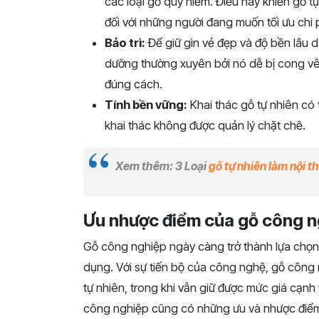
các loại gỗ quý hiếm. Điều này khiến gỗ tự
đối với những người đang muốn tối ưu chi p
Bảo trì:
Để giữ gìn vẻ đẹp và độ bền lâu dà
dưỡng thường xuyên bởi nó dễ bị cong v
đúng cách.
Tính bền vững:
Khai thác gỗ tự nhiên có 
khai thác không được quản lý chặt chẽ.
Xem thêm: 3 Loại
gỗ tự nhiên làm nội th
Ưu nhược điểm của gỗ công n
Gỗ công nghiệp ngày càng trở thành lựa chọn ph
dụng. Với sự tiến bộ của công nghệ, gỗ công 
tự nhiên, trong khi vẫn giữ được mức giá cạnh t
công nghiệp cũng có những ưu và nhược điểm