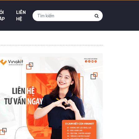
ỎI
LIÊN
ÁP
HỆ