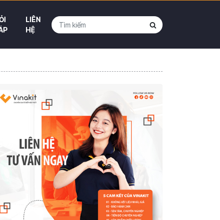
ỎI
LIÊN
ÁP
HỆ