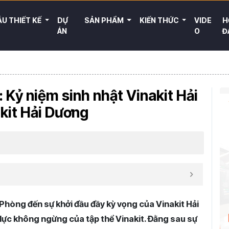
U THIẾT KẾ
DỰ
SẢN PHẨM
KIẾN THỨC
VIDE
H
ÁN
O
Đ
: Kỷ niệm sinh nhật Vinakit Hải
kit Hải Dương
 Phòng đến sự khởi đầu đầy kỳ vọng của Vinakit Hải
lực không ngừng của tập thể Vinakit. Đằng sau sự