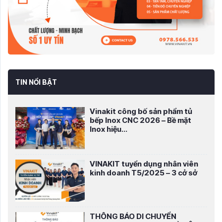
TIN NỔI BẬT
Vinakit công bố sản phẩm tủ
bếp Inox CNC 2026 – Bề mặt
Inox hiệu...
VINAKIT tuyển dụng nhân viên
kinh doanh T5/2025 – 3 cở sở
THÔNG BÁO DI CHUYỂN