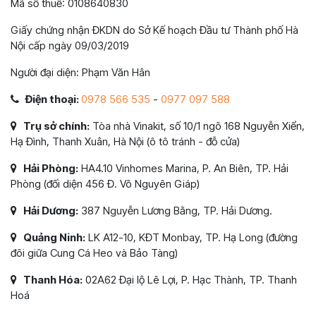
Mã số thuế: 0108640830
Giấy chứng nhận ĐKDN do Sở Kế hoạch Đầu tư Thành phố Hà
Nội cấp ngày 09/03/2019
Người đại diện: Phạm Văn Hân
Điện thoại:
0978 566 535
-
0977 097 588
Trụ sở chính:
Tòa nhà Vinakit, số 10/1 ngõ 168 Nguyễn Xiển,
Hạ Đình, Thanh Xuân, Hà Nội (ô tô tránh - đỗ cửa)
Hải Phòng:
HA4.10 Vinhomes Marina, P. An Biên, TP. Hải
Phòng (đối diện 456 Đ. Võ Nguyên Giáp)
Hải Dương:
387 Nguyễn Lương Bằng, TP. Hải Dương.
Quảng Ninh:
LK A12-10, KĐT Monbay, TP. Hạ Long (đường
đôi giữa Cung Cá Heo và Bảo Tàng)
Thanh Hóa:
02A62 Đại lộ Lê Lợi, P. Hạc Thành, TP. Thanh
Hoá