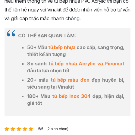
hiểu thêm thông tin về tủ bếp nhựa PVC Acrylic thì bạn có
thể liên hệ ngay với Vinakit để được nhân viên hỗ trợ tư vấn
và giải đáp thắc mắc nhanh chóng.
CÓ THỂ BẠN QUAN TÂM:
50+ Mẫu
tủ bếp nhựa
cao cấp, sang trọng,
thiết kế ấn tượng
So sánh
tủ bếp nhựa Acrylic và Picomat
đâu là lựa chọn tốt
20+ mẫu
tủ bếp màu đen
đẹp huyền bí,
siêu sang tại Vinakit
180+ Mẫu
tủ bếp inox 304
đẹp, hiện đại,
giá tốt
5/5 - (2 bình chọn)