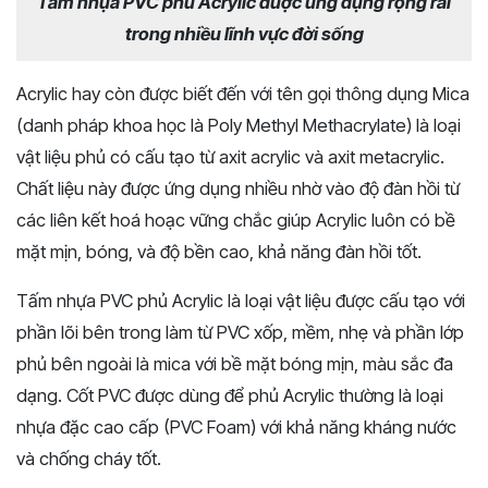
Tấm nhựa PVC phủ Acrylic được ứng dụng rộng rãi
trong nhiều lĩnh vực đời sống
Acrylic hay còn được biết đến với tên gọi thông dụng Mica
(danh pháp khoa học là Poly Methyl Methacrylate) là loại
vật liệu phủ có cấu tạo từ axit acrylic và axit metacrylic.
Chất liệu này được ứng dụng nhiều nhờ vào độ đàn hồi từ
các liên kết hoá hoạc vững chắc giúp Acrylic luôn có bề
mặt mịn, bóng, và độ bền cao, khả năng đàn hồi tốt.
Tấm nhựa PVC phủ Acrylic là loại vật liệu được cấu tạo với
phần lõi bên trong làm từ PVC xốp, mềm, nhẹ và phần lớp
phủ bên ngoài là mica với bề mặt bóng mịn, màu sắc đa
dạng. Cốt PVC được dùng để phủ Acrylic thường là loại
nhựa đặc cao cấp (PVC Foam) với khả năng kháng nước
và chống cháy tốt.