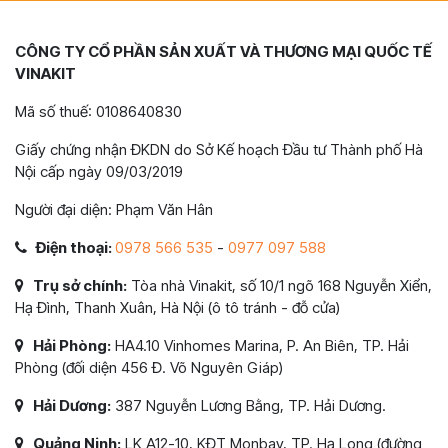
CÔNG TY CỔ PHẦN SẢN XUẤT VÀ THƯƠNG MẠI QUỐC TẾ
VINAKIT
Mã số thuế: 0108640830
Giấy chứng nhận ĐKDN do Sở Kế hoạch Đầu tư Thành phố Hà
Nội cấp ngày 09/03/2019
Người đại diện: Phạm Văn Hân
Điện thoại:
0978 566 535
-
0977 097 588
Trụ sở chính:
Tòa nhà Vinakit, số 10/1 ngõ 168 Nguyễn Xiển,
Hạ Đình, Thanh Xuân, Hà Nội (ô tô tránh - đỗ cửa)
Hải Phòng:
HA4.10 Vinhomes Marina, P. An Biên, TP. Hải
Phòng (đối diện 456 Đ. Võ Nguyên Giáp)
Hải Dương:
387 Nguyễn Lương Bằng, TP. Hải Dương.
Quảng Ninh:
LK A12-10, KĐT Monbay, TP. Hạ Long (đường