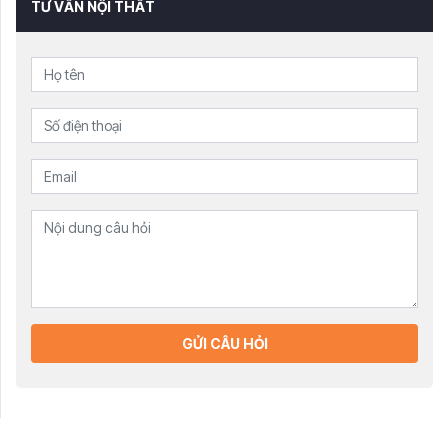
TƯ VẤN NỘI THẤT
GỬI CÂU HỎI